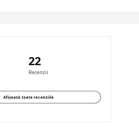
22
re generală: 4.4 din 5 stele Total recenzii: 22
Recenzii
Afișează toate recenziile