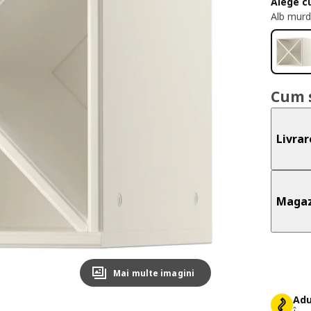
Alege c
Alb murd
Cum 
Livrar
Magaz
Mai multe imagini
Adu