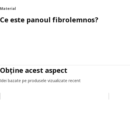
Material
Ce este panoul fibrolemnos?
Obține acest aspect
Idei bazate pe produsele vizualizate recent
Omiteți lista