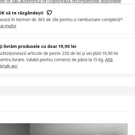
rie-te sau autentifică-te
|
Explorează recompensele disponibile
OK să te răzgândești
ează în termen de 365 de zile pentru o rambursare completă*.
ai multe
Îți livrăm produsele cu doar 19,90 lei
Achiziționează articole de peste 250 de lei și vei plăti 19,90 lei
pentru livrare. Valabil pentru comenzi de până la 15 kg.
Află
etalii aici