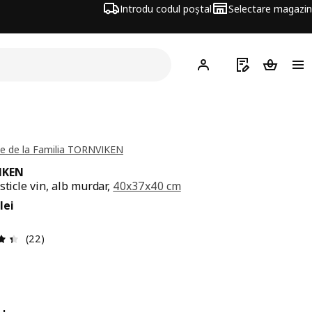
Introdu codul poștal
Selectare magazin
Hej!
Autentifică-te
Listă de cumpăr
Coșul de
e de la Familia TORNVIKEN
IKEN
sticle vin, alb murdar,
40x37x40 cm
ț 380lei
lei
Prezentare generală: 4.4 din 5 stele Total recenzii: 22
(22)