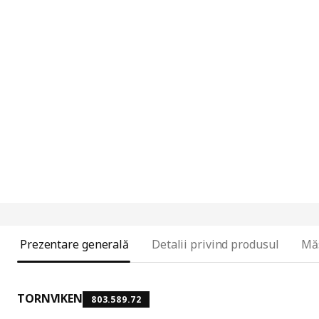
Prezentare generală
Detalii privind produsul
Mă
TORNVIKEN
803.589.72