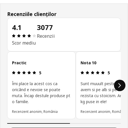
Recenziile clienților
4.1
3077
Prezentare generală: 4.1 din 5 stele Total recenzi
Recenzii
Scor mediu
Omite recenziile clienților
Practic
Nota 10
Prezentare generală: 5 din 5 stele
Prezentare g
5
5
Îmi place la acest cos ca
Sunt muuult peste astept
oricând e nevoie se poate
avem si pe alb si pe negru
muta. Încap destule produse pt
rezista cu stoicism. Am p
o familie.
kg puse in ele!
Recenzent anonim, România
Recenzent anonim, România