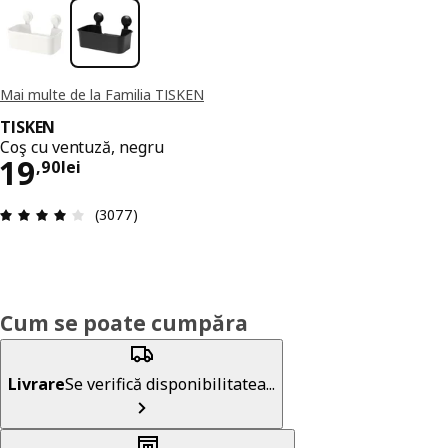
Mai multe de la Familia TISKEN
TISKEN
Coş cu ventuză, negru
Preț 19,90lei
19
,
90
lei
Prezentare generală: 4.1 din 5 stele Total recenz
(3077)
Cum se poate cumpăra
Livrare
Se verifică disponibilitatea...