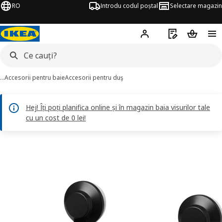
RO
Introdu codul poștal
Selectare magazin
Hej!
Autentifică-te
Listă de cumpăr
Coșul de
…
Accesorii pentru baie
Accesorii pentru duş
Hej! Îți poți planifica online și în magazin baia visurilor tale
cu un cost de 0 lei!
ISKEN imagini
imaginile