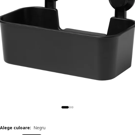
Alege culoare
:
Negru