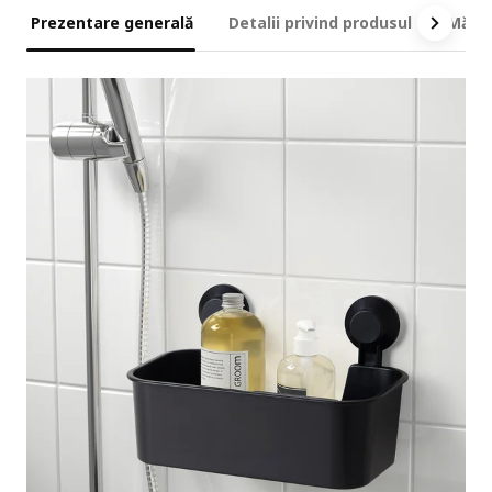
Prezentare generală
Detalii privind produsul
Măsur