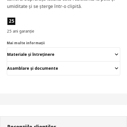
umiditate și se șterge într-o clipită.
Caracteristicile produselor
25
25 ani garanție
Mai multe informații
Materiale și întreținere
Asamblare și documente
Recenziile clienților