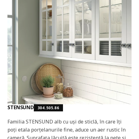
STENSUND
304.505.86
Familia STENSUND alb cu uși de sticlă, în care îți
poți etala porțelanurile fine, aduce un aer rustic în
cameră. Suprafața lăcuită este rezistentă la pete și