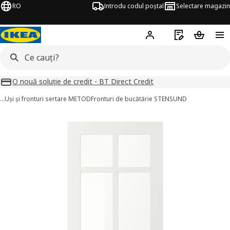
RO
Introdu codul poștal
Selectare magazin
Hej!
Autentifică-te
Listă de cumpăr
Coșul de
O nouă soluție de credit - BT Direct Credit
…
Uși și fronturi sertare METOD
Fronturi de bucătărie STENSUND
STENSUND imagini
imaginile