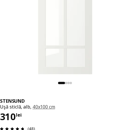
STENSUND
Uşă sticlă, alb,
40x100 cm
Preț 310lei
310
lei
Prezentare generală: 4.7 din 5 stele Total recenz
(48)