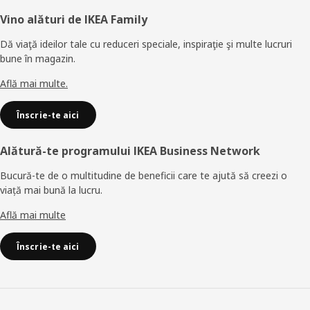
Subsol
Vino alături de IKEA Family
Dă viaţă ideilor tale cu reduceri speciale, inspiraţie şi multe lucruri
bune în magazin.
Află mai multe.
Înscrie-te aici
Alătură-te programului IKEA Business Network
Bucură-te de o multitudine de beneficii care te ajută să creezi o
viață mai bună la lucru.
Află mai multe
Înscrie-te aici