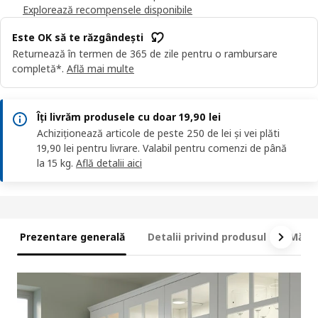
Explorează recompensele disponibile
Este OK să te răzgândești
Returnează în termen de 365 de zile pentru o rambursare
completă*.
Află mai multe
Îți livrăm produsele cu doar 19,90 lei
Achiziționează articole de peste 250 de lei și vei plăti
19,90 lei pentru livrare. Valabil pentru comenzi de până
la 15 kg.
Află detalii aici
Prezentare generală
Detalii privind produsul
Măsur