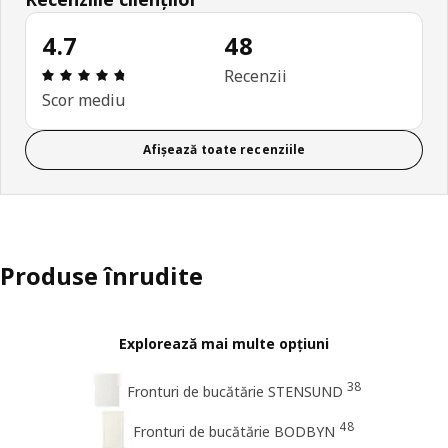
4.7
48
Prezentare generală: 4.7 din 5 stele Total recenzi
Recenzii
Scor mediu
Afișează toate recenziile
Produse înrudite
Explorează mai multe opțiuni
38
Fronturi de bucătărie STENSUND
48
Fronturi de bucătărie BODBYN