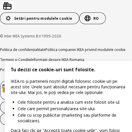
Setări pentru modulele cookie
RO
© Inter IKEA Systems B.V 1999-2026
Politica de confidențialitate
Politica companiei IKEA privind modulele cookie
Termeni și Condiții
Informații despre IKEA Romania
Tu decizi ce cookie-uri sunt folosite.
Politica de publicare responsabilă
Accesibilitatea digitală
IKEA.ro și partenerii noștri digitali folosesc cookie-uri pe
acest site. Unele sunt absolut necesare pentru funcționarea
site-ului. Mai jos, le poți vedea pe cele opționale:
Cele folosite pentru a analiza cum este folosit site-ul.
Retrage-te din contract
Cele care permit personalizarea site-ului.
Cele cu scop publicitar (marketing sau platforme de
Retrage-te din contract (servicii)
socializare).
Dacă faci clic pe "Acceptă toate cookie-urile", vom folosi