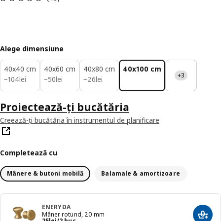
Alege dimensiune
40x40 cm
40x60 cm
40x80 cm
40x100 cm
+3
104lei
50lei
26lei
−
104
lei
−
50
lei
−
26
lei
Proiectează-ți bucătăria
Creează-ți bucătăria în instrumentul de planificare
Completează cu
Mânere & butoni mobilă
Balamale & amortizoare
ENERYDA
Mâner rotund, 20 mm
Adaug
Preț 25lei/2 buc.
25
lei
/2 buc.