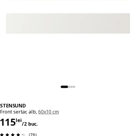
STENSUND
Front sertar, alb,
60x10 cm
Preț 115lei/2 buc.
115
lei
/2 buc.
Prezentare generală: 4.3 din 5 stele Total recenz
(76)