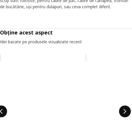
scop sunt folosite, pentru cadre de pat, cadre de canapea, fronturi
de bucătărie, uși pentru dulapuri, sau ceva complet diferit.
Obține acest aspect
Idei bazate pe produsele vizualizate recent
Omiteți lista