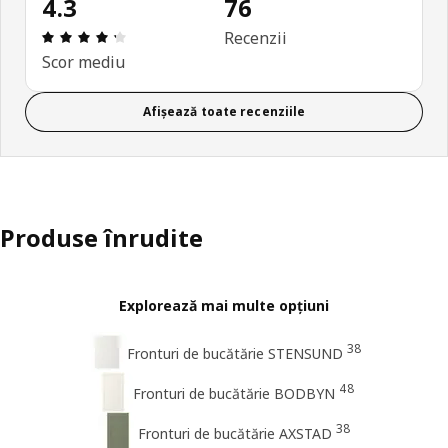
4.3
76
Prezentare generală: 4.3 din 5 stele Total recenzii
Recenzii
Scor mediu
Afișează toate recenziile
Produse înrudite
Explorează mai multe opțiuni
38
Fronturi de bucătărie STENSUND
48
Fronturi de bucătărie BODBYN
38
Fronturi de bucătărie AXSTAD