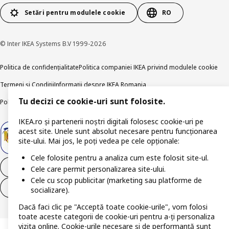
Setări pentru modulele cookie
RO
© Inter IKEA Systems B.V 1999-2026
Politica de confidențialitate
Politica companiei IKEA privind modulele cookie
Termeni și Condiții
Informații despre IKEA Romania
Tu decizi ce cookie-uri sunt folosite.
Politica de publicare responsabilă
Accesibilitatea digitală
IKEA.ro și partenerii noștri digitali folosesc cookie-uri pe
acest site. Unele sunt absolut necesare pentru funcționarea
site-ului. Mai jos, le poți vedea pe cele opționale:
Cele folosite pentru a analiza cum este folosit site-ul.
Retrage-te din contract
Cele care permit personalizarea site-ului.
Cele cu scop publicitar (marketing sau platforme de
Retrage-te din contract (servicii)
socializare).
Dacă faci clic pe "Acceptă toate cookie-urile", vom folosi
toate aceste categorii de cookie-uri pentru a-ți personaliza
vizita online. Cookie-urile necesare și de performanță sunt