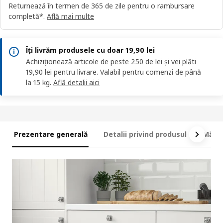
Returnează în termen de 365 de zile pentru o rambursare
completă*.
Află mai multe
Îți livrăm produsele cu doar 19,90 lei
Achiziționează articole de peste 250 de lei și vei plăti
19,90 lei pentru livrare. Valabil pentru comenzi de până
la 15 kg.
Află detalii aici
Prezentare generală
Detalii privind produsul
Măsur