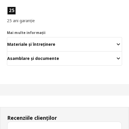
Caracteristicile produselor
25
25 ani garanție
Mai multe informații
Materiale și întreținere
Asamblare și documente
Recenziile clienților