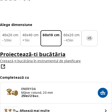
Alege dimensiune
40x20 cm
40x40 cm
60x10 cm
60x20 cm
+5
50lei
1lei
45lei
−
50
lei
+
1
lei
−
45
lei
Proiectează-ți bucătăria
Creează-ți bucătăria în instrumentul de planificare
Completează cu
ENERYDA
Mâner rotund, 20 mm
Adaug
Preț 25lei/2 buc.
25
lei
/2 buc.
Afișează mai multe