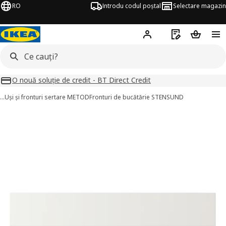
RO
Introdu codul poștal
Selectare magazin
Hej!
Autentifică-te
Listă de cumpăr
Coșul de
O nouă soluție de credit - BT Direct Credit
…
Uși și fronturi sertare METOD
Fronturi de bucătărie STENSUND
STENSUND imagini
imaginile