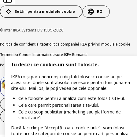
Setări pentru modulele cookie
RO
© Inter IKEA Systems B.V 1999-2026
Politica de confidențialitate
Politica companiei IKEA privind modulele cookie
Termeni și Condiții
Informații despre IKEA Romania
Tu decizi ce cookie-uri sunt folosite.
Politica de publicare responsabilă
Accesibilitatea digitală
IKEA.ro și partenerii noștri digitali folosesc cookie-uri pe
acest site. Unele sunt absolut necesare pentru funcționarea
site-ului. Mai jos, le poți vedea pe cele opționale:
Cele folosite pentru a analiza cum este folosit site-ul.
Retrage-te din contract
Cele care permit personalizarea site-ului.
Cele cu scop publicitar (marketing sau platforme de
Retrage-te din contract (servicii)
socializare).
Dacă faci clic pe "Acceptă toate cookie-urile", vom folosi
toate aceste categorii de cookie-uri pentru a-ți personaliza