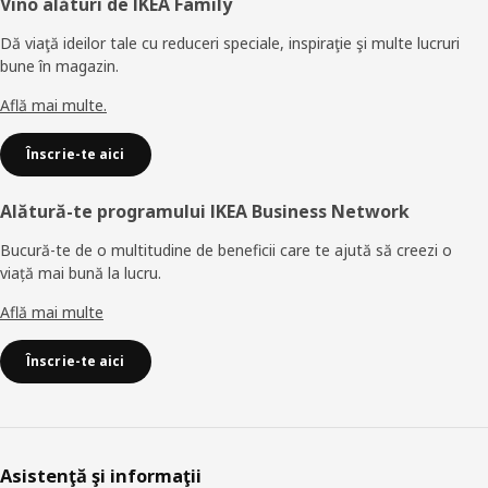
Subsol
Vino alături de IKEA Family
Dă viaţă ideilor tale cu reduceri speciale, inspiraţie şi multe lucruri
bune în magazin.
Află mai multe.
Înscrie-te aici
Alătură-te programului IKEA Business Network
Bucură-te de o multitudine de beneficii care te ajută să creezi o
viață mai bună la lucru.
Află mai multe
Înscrie-te aici
Asistenţă şi informaţii