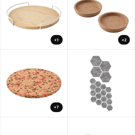
+1
+2
+7