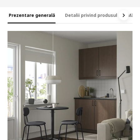
Prezentare generală
Detalii privind produsul
Măsur