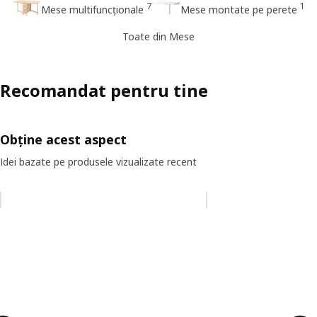
7
1
Mese multifuncționale
Mese montate pe perete
Toate din Mese
Recomandat pentru tine
Obține acest aspect
Idei bazate pe produsele vizualizate recent
Omiteți lista