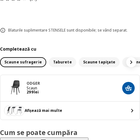
Blaturile suplimentare STENSELE sunt disponibile; se vând separat.
Completează cu
Scaune sufragerie
Taburete
Scaune tapiţate
Scaune
ODGER
Scaun
Adaug
Preț 299lei
299
lei
Afișează mai multe
Cum se poate cumpăra