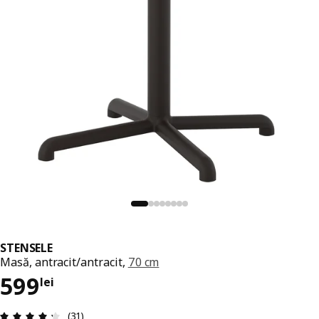
STENSELE
Masă, antracit/antracit,
70 cm
Preț 599lei
599
lei
Prezentare generală: 4.3 din 5 stele Total recenzi
(31)