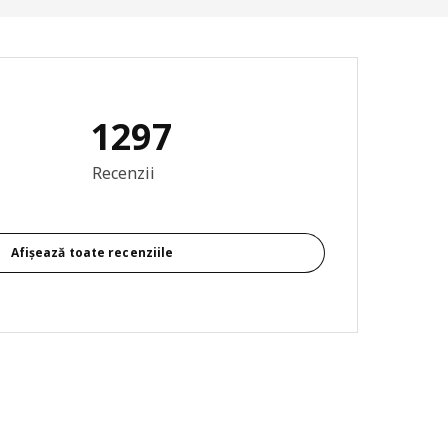
1297
re generală: 4.7 din 5 stele Total recenzii: 1297
Recenzii
Afișează toate recenziile