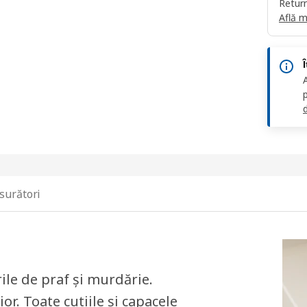
Return
Află m
d
surători
ile de praf și murdărie.
or. Toate cutiile și capacele