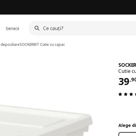
Servicii
u depozitare
SOCKERBIT
Cutie cu capac
SOCKER
Cutie c
Pre
39
,
9
Alege d