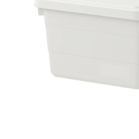
Image zoomed out, normal view