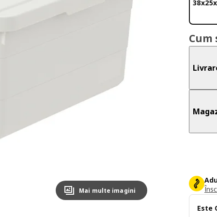
38x25x
Cum 
Livrar
Magaz
Adu
Însc
Mai multe imagini
Este 