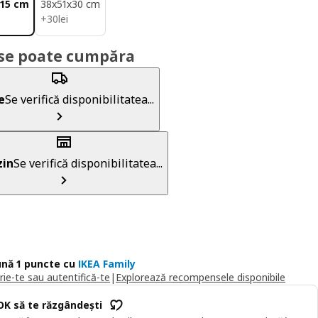
15 cm
38x51x30 cm
30lei
+
30
lei
se poate cumpăra
e
Se verifică disponibilitatea...
in
Se verifică disponibilitatea...
nă 1 puncte cu
IKEA Family
rie-te sau autentifică-te
|
Explorează recompensele disponibile
OK să te răzgândești