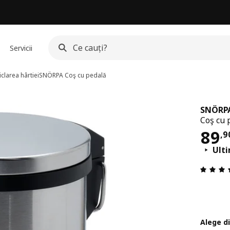
Servicii
clarea hârtiei
SNÖRPA
Coş cu pedală
SNÖRP
Coş cu 
Pre
89
,
9
Ult
Alege d