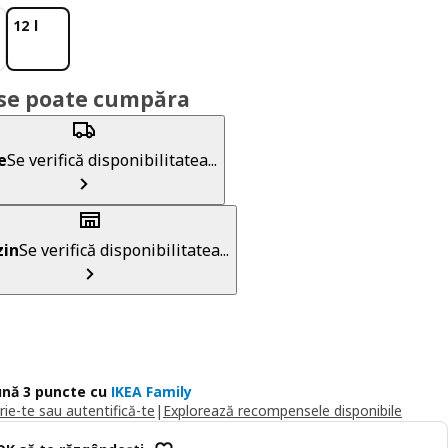
12 l
se poate cumpăra
e
Se verifică disponibilitatea...
in
Se verifică disponibilitatea...
nă 3 puncte cu
IKEA Family
rie-te sau autentifică-te
|
Explorează recompensele disponibile