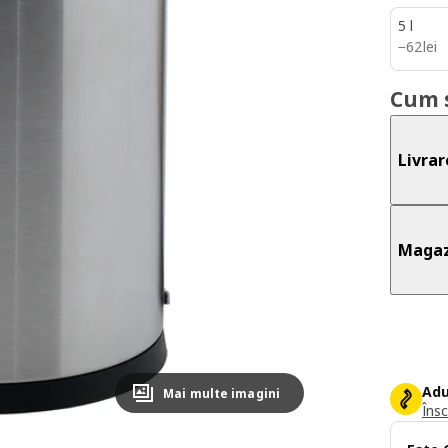
5 l
62lei
−
62
lei
Cum 
Livrar
Magaz
Adu
Mai multe imagini
Însc