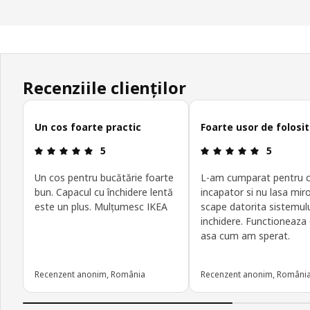
Recenziile clienților
Omite recenziile clienților
Un cos foarte practic
Foarte usor de folosit
Prezentare generală: 5 din 5 stele
Prezentare 
5
5
Un cos pentru bucătărie foarte
L-am cumparat pentru c
bun. Capacul cu închidere lentă
incapator si nu lasa mir
este un plus. Mulțumesc IKEA
scape datorita sistemul
inchidere. Functioneaza
asa cum am sperat.
Recenzent anonim, România
Recenzent anonim, Români