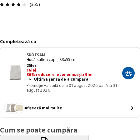
Prezentare generală: 3.9 din 5 stele Total recenz
(355)
Completează cu
SKÖTSAM
Husă saltea copii, 83x55 cm
Preț anterior 25lei
25
lei
Preț 16lei
16
lei
36% reducere, economisești 9lei
Adaug
Ultima șansă de a cumpăra
Promoție valabilă de la 01 august 2026 până la 31
august 2026
Afișează mai multe
Cum se poate cumpăra