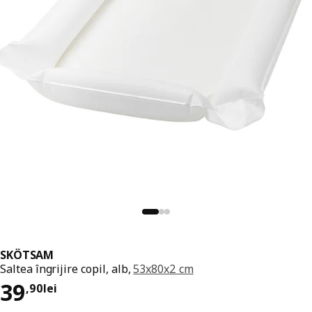
SKÖTSAM
Saltea îngrijire copil, alb,
53x80x2 cm
Preț 39,90lei
39
,
90
lei