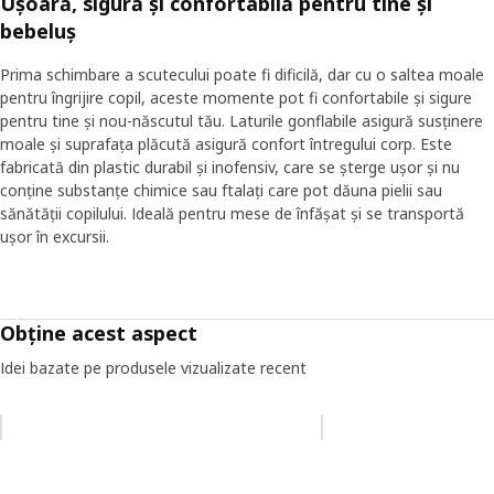
Ușoară, sigură și confortabilă pentru tine și
bebeluș
Prima schimbare a scutecului poate fi dificilă, dar cu o saltea moale
pentru îngrijire copil, aceste momente pot fi confortabile și sigure
pentru tine și nou-născutul tău. Laturile gonflabile asigură susținere
moale și suprafața plăcută asigură confort întregului corp. Este
fabricată din plastic durabil și inofensiv, care se șterge ușor și nu
conține substanțe chimice sau ftalați care pot dăuna pielii sau
sănătății copilului. Ideală pentru mese de înfășat și se transportă
ușor în excursii.
Obține acest aspect
Idei bazate pe produsele vizualizate recent
Omiteți lista