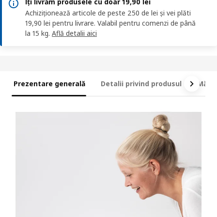
Îți livrăm produsele cu doar 19,90 lei
Achiziționează articole de peste 250 de lei și vei plăti
19,90 lei pentru livrare. Valabil pentru comenzi de până
la 15 kg.
Află detalii aici
Prezentare generală
Detalii privind produsul
Măsur