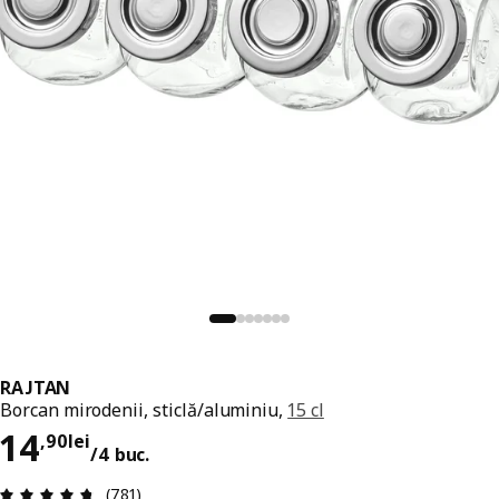
RAJTAN
Borcan mirodenii, sticlă/aluminiu,
15 cl
Preț 14,90lei/4 buc.
14
,
90
lei
/4 buc.
Prezentare generală: 4.7 din 5 stele Total recenz
(781)