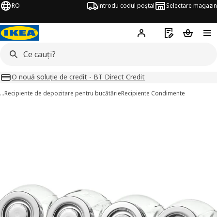
RO
Introdu codul poștal
Selectare magazin
Hej!
Autentifică-te
Listă de cumpăr
Coșul de
O nouă soluție de credit - BT Direct Credit
…
Recipiente de depozitare pentru bucătărie
Recipiente Condimente
RAJTAN imagini
imaginile