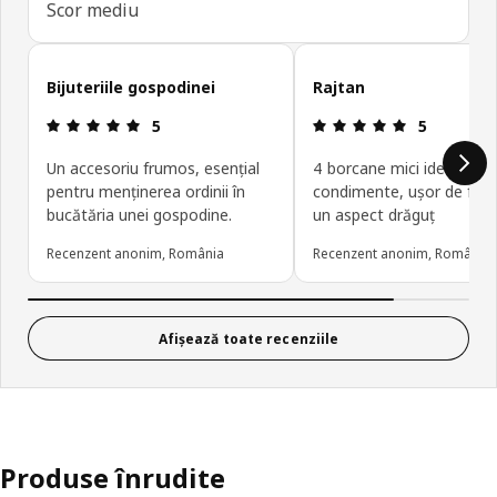
Scor mediu
Omite recenziile clienților
Bijuteriile gospodinei
Rajtan
Prezentare generală: 5 din 5 stele
Prezentare g
5
5
Un accesoriu frumos, esențial
4 borcane mici ideale pen
pentru menținerea ordinii în
condimente, ușor de folos
bucătăria unei gospodine.
un aspect drăguț
Recenzent anonim, România
Recenzent anonim, România
Afișează toate recenziile
Produse înrudite