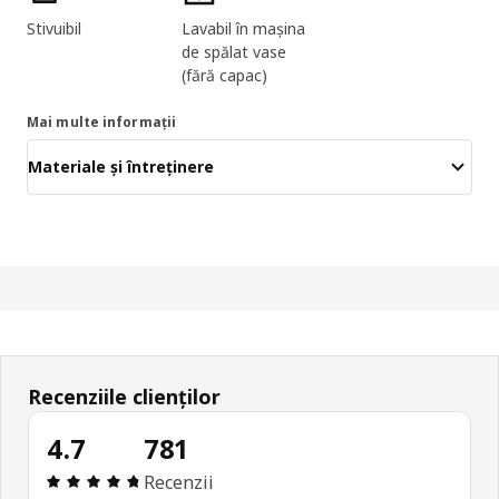
Stivuibil
Lavabil în mașina
de spălat vase
(fără capac)
Mai multe informații
Materiale și întreținere
Recenziile clienților
4.7
781
Prezentare generală: 4.7 din 5 stele Total recenzi
Recenzii