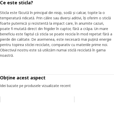
Ce este sticla?
Sticla este făcută în principal din nisip, sodă și calcar, topite la o
temperatură ridicată. Prin călire sau diverși aditivi, îți oferim o sticlă
foarte puternică și rezistentă la impact care, în anumite cazuri,
poate fi mutată direct din frigider în cuptor, fără a crăpa. Un mare
beneficiu este faptul că sticla se poate recicla în mod repetat fără a
pierde din calitate. De asemenea, este necesară mai puțină energie
pentru topirea sticlei reciclate, comparativ cu materiile prime noi.
Obiectivul nostru este să utilizăm numai sticlă reciclată în gama
noastră.
Obține acest aspect
Idei bazate pe produsele vizualizate recent
Omiteți lista