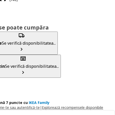
se poate cumpăra
e
Se verifică disponibilitatea...
in
Se verifică disponibilitatea...
nă 7 puncte cu
IKEA Family
rie-te sau autentifică-te
|
Explorează recompensele disponibile