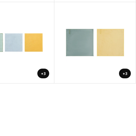
+3
+3