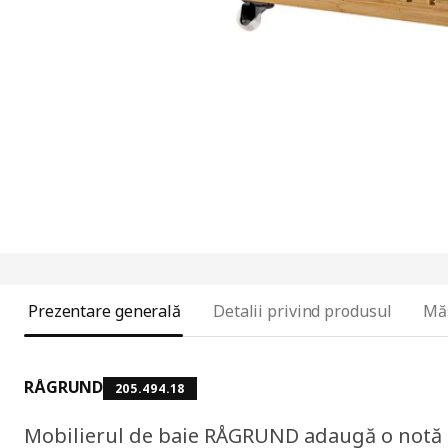
Prezentare generală
Detalii privind produsul
Mă
RÅGRUND
205.494.18
Mobilierul de baie RÅGRUND adaugă o notă de