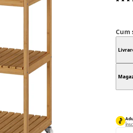
Cum 
Livrar
Magaz
Adu
Însc