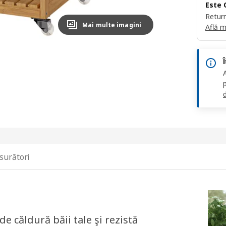
Este 
Return
Mai multe imagini
Află m
d
surători
 căldură băii tale şi rezistă