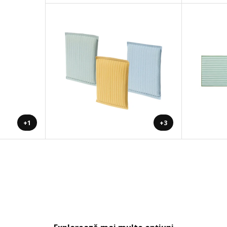
+1
+3