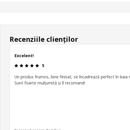
Recenziile clienților
Excelent!
Prezentare generală: 5 din 5 stele
5
Un produs frumos, bine finisat, se încadrează perfect în baia
Sunt foarte mulțumită și îl recomand!