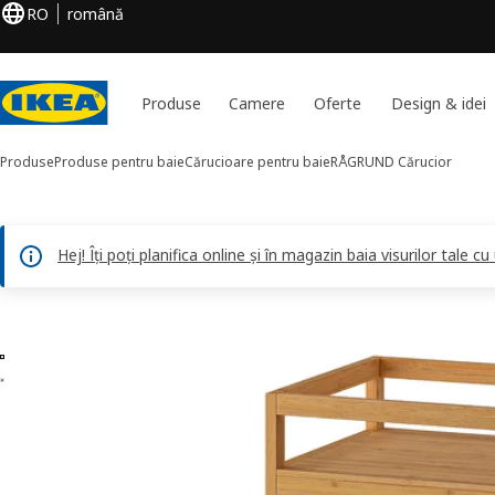
RO
română
Produse
Camere
Oferte
Design & idei
Produse
Produse pentru baie
Cărucioare pentru baie
RÅGRUND
Cărucior
Hej! Îți poți planifica online și în magazin baia visurilor tale cu
2 RÅGRUND imagini
ți imaginile