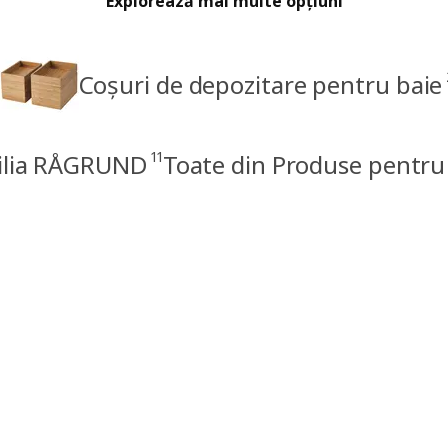
Explorează mai multe opțiuni
Coșuri de depozitare pentru baie
11
ilia RÅGRUND
Toate din Produse pentru