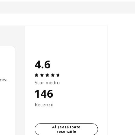
4.6
Prezentare generală: 4.6 din 5 stele To
 mea.
Scor mediu
146
Recenzii
Afișează toate
recenziile