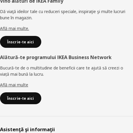
Subsol
Vino alături de IKEA Family
Dă viaţă ideilor tale cu reduceri speciale, inspiraţie şi multe lucruri
bune în magazin.
Află mai multe.
Înscrie-te aici
Alătură-te programului IKEA Business Network
Bucură-te de o multitudine de beneficii care te ajută să creezi o
viață mai bună la lucru.
Află mai multe
Înscrie-te aici
Asistenţă şi informaţii