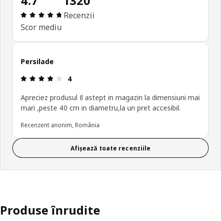
4.7
1320
Prezentare generală: 4.7 din 5 stele Total recenzi
Recenzii
Scor mediu
Persilade
Prezentare generală: 4 din 5 stele
4
Apreciez produsul Il astept in magazin la dimensiuni mai
mari ,peste 40 cm in diametru,la un pret accesibil.
Recenzent anonim, România
Afișează toate recenziile
Produse înrudite