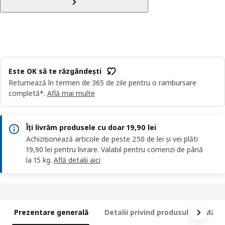
Este OK să te răzgândești
Returnează în termen de 365 de zile pentru o rambursare
completă*.
Află mai multe
Îți livrăm produsele cu doar 19,90 lei
Achiziționează articole de peste 250 de lei și vei plăti
19,90 lei pentru livrare. Valabil pentru comenzi de până
la 15 kg.
Află detalii aici
Prezentare generală
Detalii privind produsul
Măsur