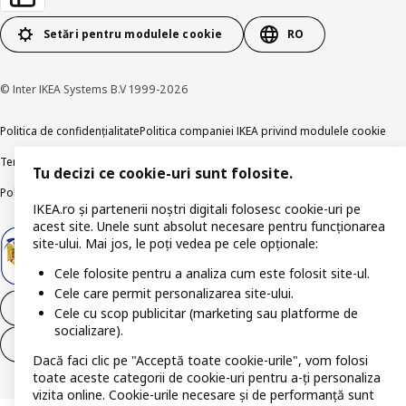
Setări pentru modulele cookie
RO
© Inter IKEA Systems B.V 1999-2026
Politica de confidențialitate
Politica companiei IKEA privind modulele cookie
Termeni și Condiții
Informații despre IKEA Romania
Tu decizi ce cookie-uri sunt folosite.
Politica de publicare responsabilă
Accesibilitatea digitală
IKEA.ro și partenerii noștri digitali folosesc cookie-uri pe
acest site. Unele sunt absolut necesare pentru funcționarea
site-ului. Mai jos, le poți vedea pe cele opționale:
Cele folosite pentru a analiza cum este folosit site-ul.
Cele care permit personalizarea site-ului.
Retrage-te din contract
Cele cu scop publicitar (marketing sau platforme de
socializare).
Retrage-te din contract (servicii)
Dacă faci clic pe "Acceptă toate cookie-urile", vom folosi
toate aceste categorii de cookie-uri pentru a-ți personaliza
vizita online. Cookie-urile necesare și de performanță sunt