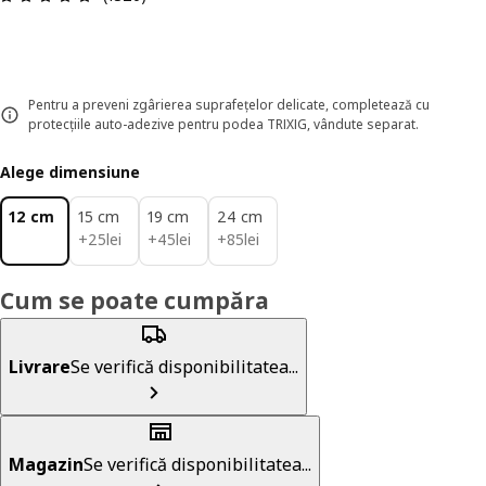
Pentru a preveni zgârierea suprafețelor delicate, completează cu
protecțiile auto-adezive pentru podea TRIXIG, vândute separat.
Alege dimensiune
12 cm
15 cm
19 cm
24 cm
25lei
45lei
85lei
+
25
lei
+
45
lei
+
85
lei
Cum se poate cumpăra
Livrare
Se verifică disponibilitatea...
Magazin
Se verifică disponibilitatea...