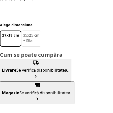
Alege dimensiune
27x18 cm
35x25 cm
15lei
+
15
lei
Cum se poate cumpăra
Livrare
Se verifică disponibilitatea...
Magazin
Se verifică disponibilitatea...