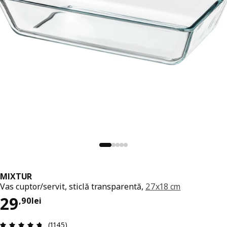
MIXTUR
Vas cuptor/servit, sticlă transparentă,
27x18 cm
Preț 29,90lei
29
,
90
lei
Prezentare generală: 4.7 din 5 stele Total recenz
(1145)