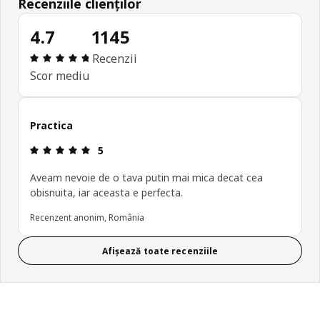
Recenziile clienților
4.7
1145
Prezentare generală: 4.7 din 5 stele Total recenzi
Recenzii
Scor mediu
Practica
Prezentare generală: 5 din 5 stele
5
Aveam nevoie de o tava putin mai mica decat cea
obisnuita, iar aceasta e perfecta.
Recenzent anonim, România
Afișează toate recenziile