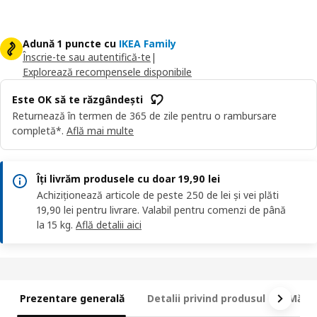
Adună 1 puncte cu
IKEA Family
Înscrie-te sau autentifică-te
|
Explorează recompensele disponibile
Este OK să te răzgândești
Returnează în termen de 365 de zile pentru o rambursare
completă*.
Află mai multe
Îți livrăm produsele cu doar 19,90 lei
Achiziționează articole de peste 250 de lei și vei plăti
19,90 lei pentru livrare. Valabil pentru comenzi de până
la 15 kg.
Află detalii aici
Prezentare generală
Detalii privind produsul
Măsur