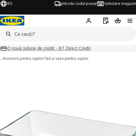
RO
Introdu codul poștal
Selectare magazin
Hej!
Autentifică-te
Listă de cumpăr
Coșul de
O nouă soluție de credit - BT Direct Credit
…
Accesorii pentru cuptor
Tăvi și vase pentru cuptor
MIXTUR imagini
imaginile