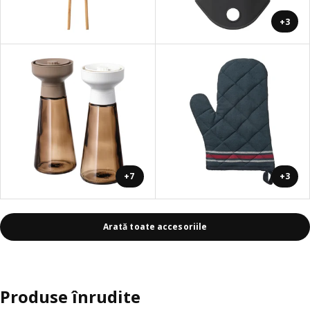
+3
+7
+3
Arată toate accesoriile
Produse înrudite