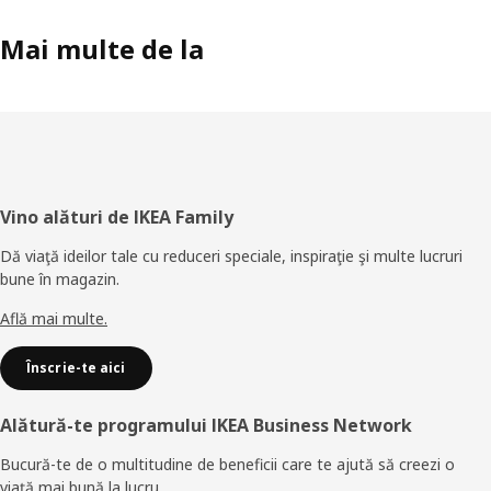
Mai multe de la
Subsol
Vino alături de IKEA Family
Dă viaţă ideilor tale cu reduceri speciale, inspiraţie şi multe lucruri
bune în magazin.
Află mai multe.
Înscrie-te aici
Alătură-te programului IKEA Business Network
Bucură-te de o multitudine de beneficii care te ajută să creezi o
viață mai bună la lucru.