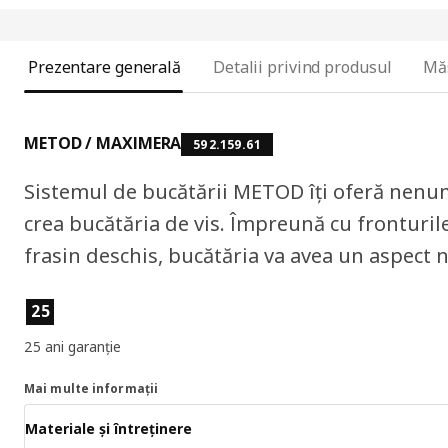
Prezentare generală
Detalii privind produsul
Mă
METOD / MAXIMERA
592.159.61
Sistemul de bucătării METOD îți oferă nenumă
crea bucătăria de vis. Împreună cu frontur
frasin deschis, bucătăria va avea un aspect n
Caracteristicile produselor
25
25 ani garanție
Mai multe informații
Materiale și întreținere