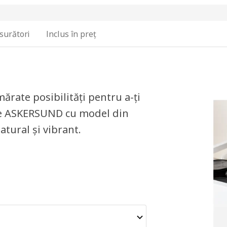
surători
Inclus în preț
rate posibilități pentru a-ți
ile ASKERSUND cu model din
atural și vibrant.