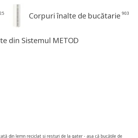
25
903
Corpuri înalte de bucătarie
te din Sistemul METOD
tă din lemn reciclat și resturi de la gater - așa că bucățile de