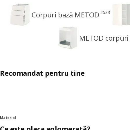
2533
Corpuri bază METOD
METOD corpuri p
Recomandat pentru tine
Material
Ce este placa aglomerată?