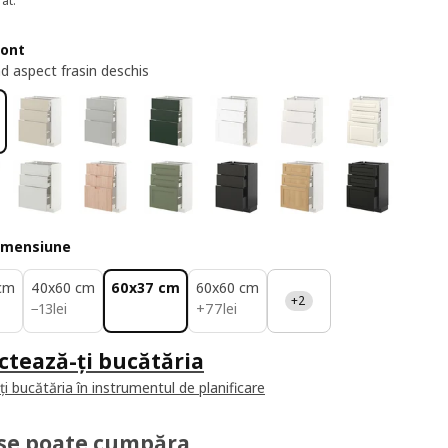
at.
ront
d aspect frasin deschis
imensiune
cm
40x60 cm
60x37 cm
60x60 cm
+2
13lei
77lei
−
13
lei
+
77
lei
ctează-ți bucătăria
i bucătăria în instrumentul de planificare
se poate cumpăra