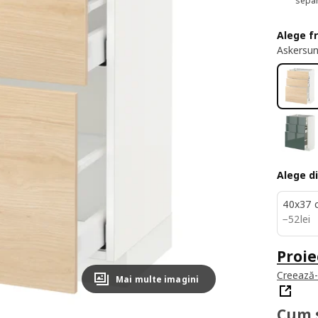
separ
Alege f
Askersun
Alege d
40x37 
52lei
−
52
lei
Proie
Creează-ț
Mai multe imagini
Cum 