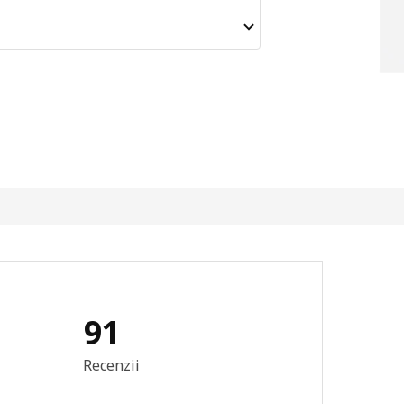
91
re generală: 4.8 din 5 stele Total recenzii: 91
Recenzii