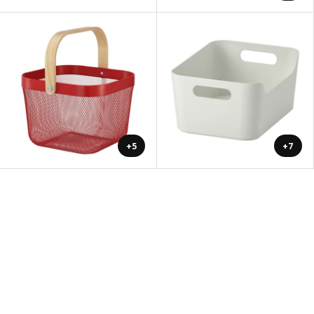
+5
+7