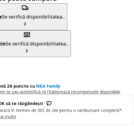
e
Se verifică disponibilitatea...
in
Se verifică disponibilitatea...
nă 26 puncte cu
IKEA Family
rie-te sau autentifică-te
|
Explorează recompensele disponibile
OK să te răzgândești
ează în termen de 365 de zile pentru o rambursare completă*.
ai multe