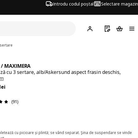
Introdu codul poștal
Selectare magazin
Hej!
Autentifică-te
Listă de cumpăr
Coșul de
sertare
 / MAXIMERA
ză cu 3 sertare, alb/Askersund aspect frasin deschis,
cm
ț 654lei
lei
Prezentare generală: 4.8 din 5 stele Total recenzii: 91
(91)
etează cu picioare și plintă; se vând separat. Şina de suspendare se vinde