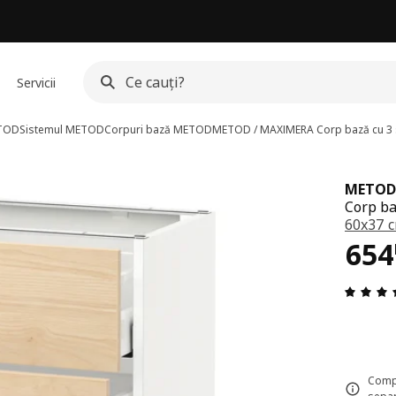
Servicii
ETOD
Sistemul METOD
Corpuri bază METOD
METOD / MAXIMERA
Corp bază cu 3 
METOD
Corp ba
60x37 
Pre
654
Compl