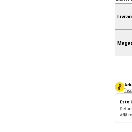
Livrar
Magaz
Adu
Însc
Este 
Return
Află m