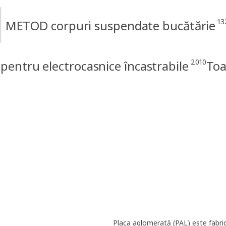
13
METOD corpuri suspendate bucătărie
2010
entru electrocasnice încastrabile
Toa
Placa aglomerată (PAL) este fabrica