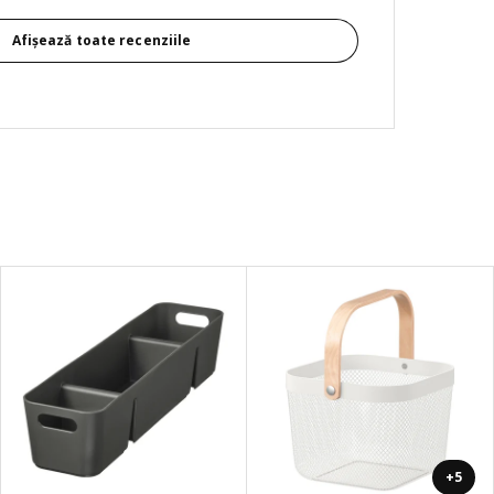
Afișează toate recenziile
+5