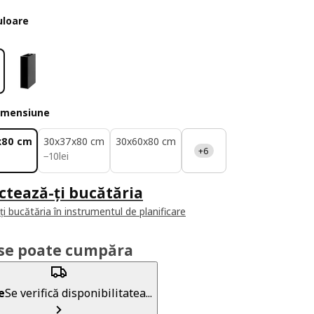
uloare
imensiune
x80 cm
30x37x80 cm
30x60x80 cm
+6
10lei
−
10
lei
ctează-ți bucătăria
i bucătăria în instrumentul de planificare
se poate cumpăra
e
Se verifică disponibilitatea...