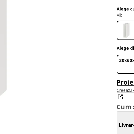
Alege c
Alb
Alege d
20x60
Proie
Creează-ț
Cum 
Livrar