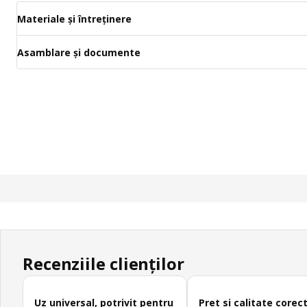
Materiale și întreținere
Asamblare și documente
Recenziile clienților
Omite recenziile clienților
Uz universal, potrivit pentru
Pret si calitate corec