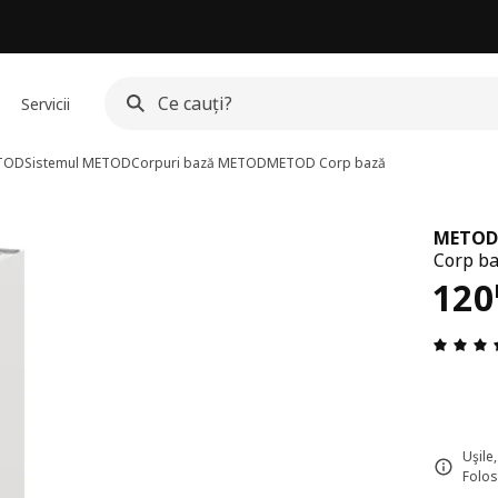
Servicii
ETOD
Sistemul METOD
Corpuri bază METOD
METOD
Corp bază
METOD
Corp ba
Pre
120
Uşile
Folos