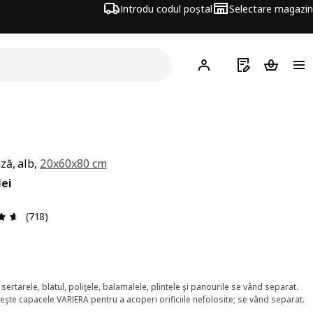
Introdu codul poștal
Selectare magazin
Hej!
Autentifică-te
Listă de cumpăr
Coșul de
ză, alb,
20x60x80 cm
ț 120lei
lei
Prezentare generală: 4.6 din 5 stele Total recenzii: 718
(718)
, sertarele, blatul, poliţele, balamalele, plintele şi panourile se vând separat.
eşte capacele VARIERA pentru a acoperi orificiile nefolosite; se vând separat.