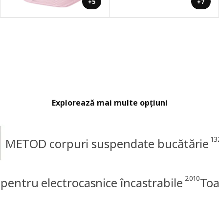
+5
+7
Explorează mai multe opțiuni
13
METOD corpuri suspendate bucătărie
2010
entru electrocasnice încastrabile
Toa