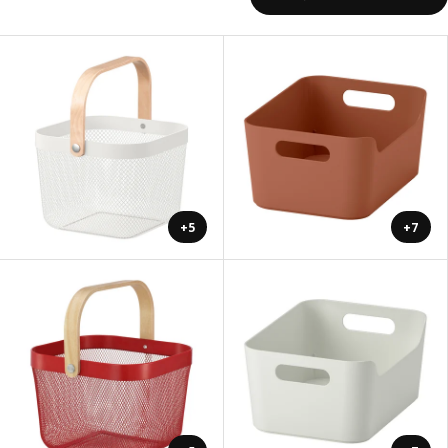
+5
+7