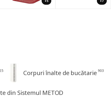
+5
+7
25
903
Corpuri înalte de bucătarie
te din Sistemul METOD