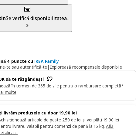
in
Se verifică disponibilitatea...
nă 4 puncte cu
IKEA Family
rie-te sau autentifică-te
|
Explorează recompensele disponibile
OK să te răzgândești
ează în termen de 365 de zile pentru o rambursare completă*.
ai multe
Îți livrăm produsele cu doar 19,90 lei
Achiziționează articole de peste 250 de lei și vei plăti 19,90 lei
pentru livrare. Valabil pentru comenzi de până la 15 kg.
Află
etalii aici