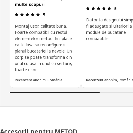
multe scopuri
Prezentare 
5
Prezentare generală: 5 din 5 stele
5
Datorita designului simp
Montaj usor, calitate buna.
fi adaugate si ulterior la
Foarte compatibil cu restul
module de bucatarie
elementelor metod. Imi place
compatibile.
ca te lasa sa reconfigurezi
planul bucatariei la nevoie. Un
corp se poate transforma din
unul cu usa in unul cu sertare,
foarte usor
Recenzent anonim, România
Recenzent anonim, Români
Accesorii pentru METOD