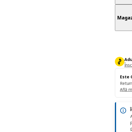
Magaz
Adu
Însc
Este 
Return
Află m
d