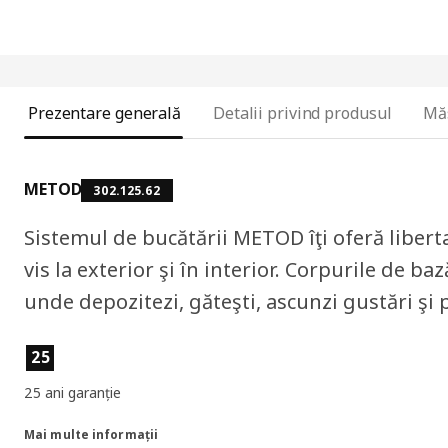
Prezentare generală
Detalii privind produsul
Mă
METOD
302.125.62
Sistemul de bucătării METOD îţi oferă liberta
vis la exterior şi în interior. Corpurile de ba
unde depozitezi, găteşti, ascunzi gustări şi p
Caracteristicile produselor
25
25 ani garanție
Mai multe informații