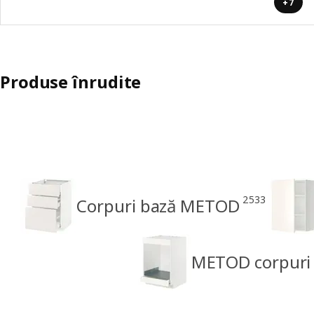
+7
Produse înrudite
2533
Corpuri bază METOD
METOD corpuri p