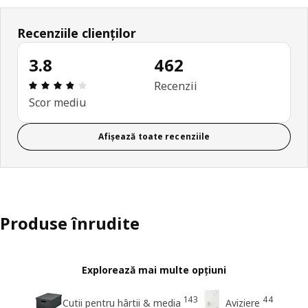
Recenziile clienților
3.8
462
Prezentare generală: 3.8 din 5 stele Total recenzi
Recenzii
Scor mediu
Afișează toate recenziile
Produse înrudite
Explorează mai multe opțiuni
143
44
Cutii pentru hârtii & media
Aviziere