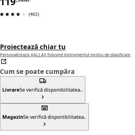
Preț 119,90lei
119
Prezentare generală: 3.8 din 5 stele Total recenz
(462)
Proiectează chiar tu
Personalizează KALLAX folosind instrumentul nostru de planificare
Cum se poate cumpăra
Livrare
Se verifică disponibilitatea...
Magazin
Se verifică disponibilitatea...