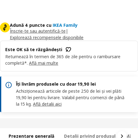
Adună 4 puncte cu
IKEA Family
Înscrie-te sau autentifică-te
|
Explorează recompensele disponibile
Este OK să te răzgândești
Returnează în termen de 365 de zile pentru o rambursare
completă*.
Află mai multe
Îți livrăm produsele cu doar 19,90 lei
Achiziționează articole de peste 250 de lei și vei plăti
19,90 lei pentru livrare. Valabil pentru comenzi de până
la 15 kg.
Află detalii aici
Prezentare generală
Detalii privind produsul
Măsur