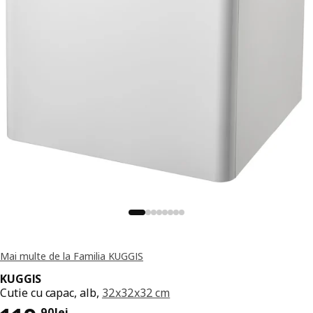
Mai multe de la Familia KUGGIS
KUGGIS
Cutie cu capac, alb,
32x32x32 cm
,
90
lei