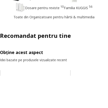
10
56
Dosare pentru reviste
Familia KUGGIS
Toate din Organizatoare pentru hârtii & multimedia
Recomandat pentru tine
Obține acest aspect
Idei bazate pe produsele vizualizate recent
Omiteți lista