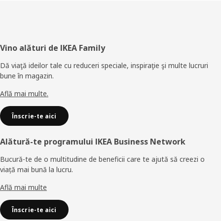
Subsol
Vino alături de IKEA Family
Dă viaţă ideilor tale cu reduceri speciale, inspiraţie şi multe lucruri
bune în magazin.
Află mai multe.
Înscrie-te aici
Alătură-te programului IKEA Business Network
Bucură-te de o multitudine de beneficii care te ajută să creezi o
viață mai bună la lucru.
Află mai multe
Înscrie-te aici