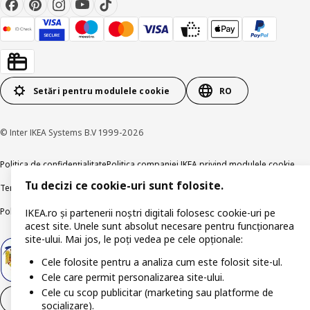
Setări pentru modulele cookie
RO
© Inter IKEA Systems B.V 1999-2026
Politica de confidențialitate
Politica companiei IKEA privind modulele cookie
Tu decizi ce cookie-uri sunt folosite.
Termeni și Condiții
Informații despre IKEA Romania
Politica de publicare responsabilă
Accesibilitatea digitală
IKEA.ro și partenerii noștri digitali folosesc cookie-uri pe
acest site. Unele sunt absolut necesare pentru funcționarea
site-ului. Mai jos, le poți vedea pe cele opționale:
Cele folosite pentru a analiza cum este folosit site-ul.
Cele care permit personalizarea site-ului.
Cele cu scop publicitar (marketing sau platforme de
Retrage-te din contract
socializare).