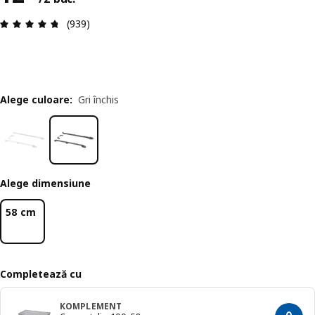
Prezentare generală: 4.7 din 5 stele Total recenz
(939)
Alege culoare
:
Gri închis
Alege dimensiune
58 cm
Completează cu
KOMPLEMENT