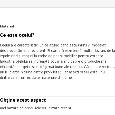
îmbrăcăm s-a schimbat de-a lungul anilor, la fel s-a schimbat și
abordarea noastră față de depozitare la IKEA. De aceea am
creat depozitarea pentru haine și pantofi PAX/KOMPLEMENT
pentru a se adapta la modul în care preferi să îți depozitezi
lucrurile, în loc să încerci să îți aranjezi hainele și accesoriile într-
Material
un spațiu neadecvat. O idee care a modelat întreaga dezvoltare
Ce este oțelul?
a produsului.
Oțelul are caracteristici unice atunci când este întins și modelat,
Singura similaritate este diferența
deoarece rămâne rezistent. El conferă rezistență multor lucruri, de la
„Cei mai mulți oameni visează să aibă un dulap de haine
zgârie-nori și mașini la cadre de pat și mobilier pentru exterior.
organizat în care să își vadă toate hainele și accesoriile. Dar
Industria oțelului se îndreaptă tot mai mult spre o producție mai
asemănările se sfârșesc aici”, spune Betina Tviis Larsson, care a
eficientă energetic și calități mai bune ale oțelului. Când este reciclat,
dezvoltat sistemul PAX/KOMPLEMENT. Depozitarea tradițională
nu își pierde niciuna dintre proprietăți, iar astăzi oțelul este unul
te constrânge adesea să faci lucrurile într-un anumit fel, fie că
dintre cele mai reciclate materiale din lume.
trebuie să împăturești tricouri sau să sortezi un sertar cu șosete
- ceva ce Betina a dorit să evite pentru PAX/KOMPLEMENT. „Nu
am vrut să spunem că există un mod corect sau greșit de a
păstra hainele. Dacă vrei să îți agăți blugii de găicile pentru curea,
Obține acest aspect
vrem să poți face asta,” spune Betina.
Idei bazate pe produsele vizualizate recent