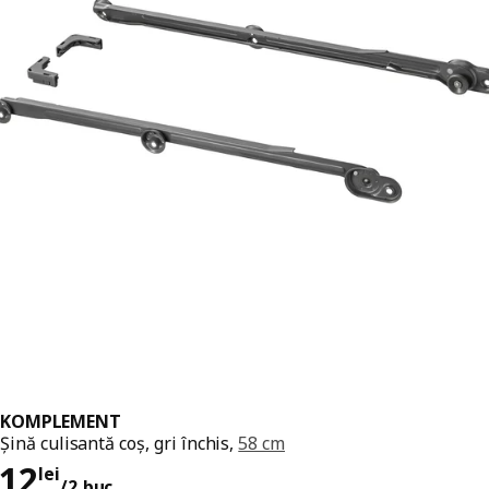
KOMPLEMENT
Șină culisantă coș, gri închis,
58 cm
Preț 12lei/2 buc.
12
lei
/2 buc.