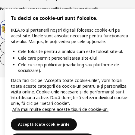
Politica de publicare responsabilă
Accesibilitatea digitală
Tu decizi ce cookie-uri sunt folosite.
IKEA.ro și partenerii noștri digitali folosesc cookie-uri pe
acest site. Unele sunt absolut necesare pentru funcționarea
site-ului. Mai jos, le poți vedea pe cele opționale:
Retrage-te din contract
Cele folosite pentru a analiza cum este folosit site-ul.
Cele care permit personalizarea site-ului.
Retrage-te din contract (servicii)
Cele cu scop publicitar (marketing sau platforme de
socializare).
Dacă faci clic pe "Acceptă toate cookie-urile", vom folosi
toate aceste categorii de cookie-uri pentru a-ți personaliza
vizita online. Cookie-urile necesare și de performanță sunt
întotdeauna active. Dacă dorești să setezi individual cookie-
urile, fă clic pe "Setări cookie".
Află mai multe despre aceste tipuri de cookie-uri.
Acceptă toate cookie-urile