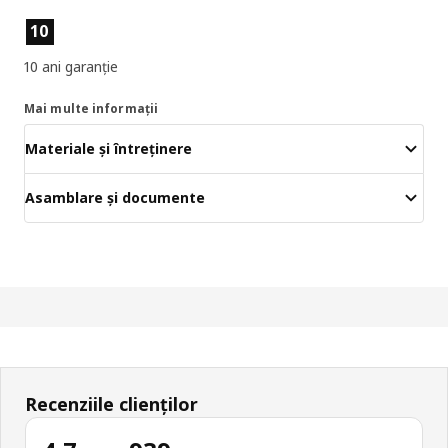
Caracteristicile produselor
10
10 ani garanție
Mai multe informații
Materiale și întreținere
Asamblare și documente
Recenziile clienților