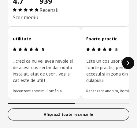
4.7
939
Prezentare generală: 4.7 din 5 stele Total recenzi
Recenzii
Scor mediu
Omite recenziile clienților
utilitate
Foarte practic
Prezentare generală: 5 din 5 stele
Prezentare g
5
5
...crezi ca nu vei avea nevoie si
Este un cos usor de mont
de acest cos sertar dar odata
foarte practic, permitand
instalat, atat de usor , vezi si
accesul si in zona din spa
cat este de util !
dulapului
Recenzent anonim, România
Recenzent anonim, România
Afișează toate recenziile