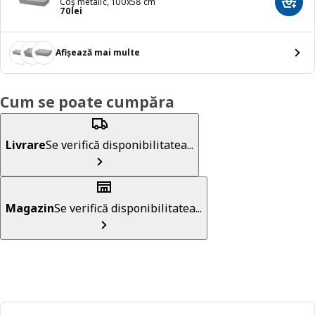
Coş metalic, 100x58 cm
Adaug
Preț 70lei
70
lei
Afișează mai multe
Cum se poate cumpăra
Livrare
Se verifică disponibilitatea...
Magazin
Se verifică disponibilitatea...