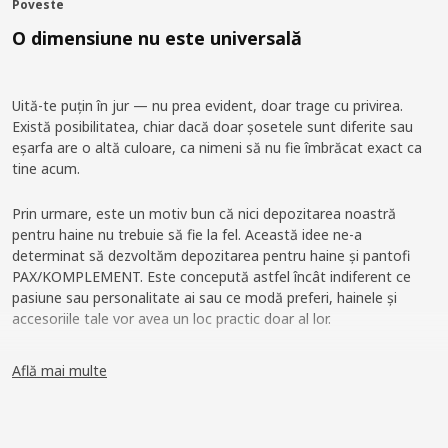
Poveste
O dimensiune nu este universală
Uită-te puțin în jur — nu prea evident, doar trage cu privirea.
Există posibilitatea, chiar dacă doar șosetele sunt diferite sau
eșarfa are o altă culoare, ca nimeni să nu fie îmbrăcat exact ca
tine acum.
Prin urmare, este un motiv bun că nici depozitarea noastră
pentru haine nu trebuie să fie la fel. Această idee ne-a
determinat să dezvoltăm depozitarea pentru haine și pantofi
PAX/KOMPLEMENT. Este concepută astfel încât indiferent ce
pasiune sau personalitate ai sau ce modă preferi, hainele și
accesoriile tale vor avea un loc practic doar al lor.
Evoluția soluțiilor de depozitare
Află mai multe
O răsfoire printr-un album cu fotografii mai vechi în care vedem
ce haine preferam atunci ar putea să ne facă să ne gândim acum
„Oare ce era în mintea mea?”. Și pentru că modul în care ne