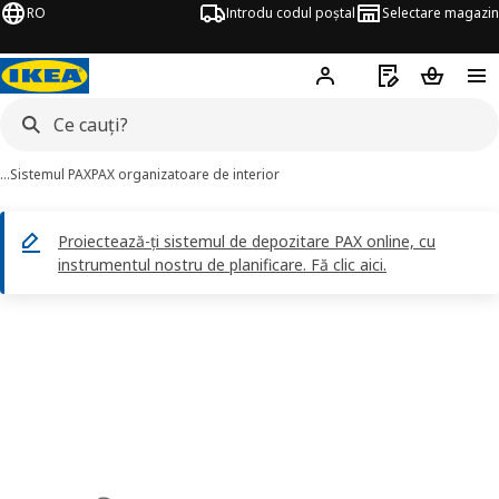
RO
Introdu codul poștal
Selectare magazin
Hej!
Autentifică-te
Listă de cumpăr
Coșul de
…
Sistemul PAX
PAX organizatoare de interior
Proiectează-ți sistemul de depozitare PAX online, cu
instrumentul nostru de planificare. Fă clic aici.
KOMPLEMENT imagini
imaginile