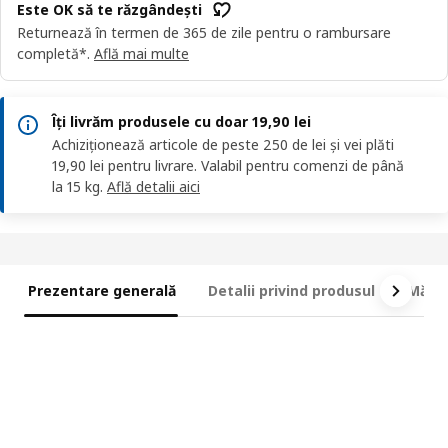
Este OK să te răzgândești
Returnează în termen de 365 de zile pentru o rambursare
completă*.
Află mai multe
Îți livrăm produsele cu doar 19,90 lei
Achiziționează articole de peste 250 de lei și vei plăti
19,90 lei pentru livrare. Valabil pentru comenzi de până
la 15 kg.
Află detalii aici
Prezentare generală
Detalii privind produsul
Măsur