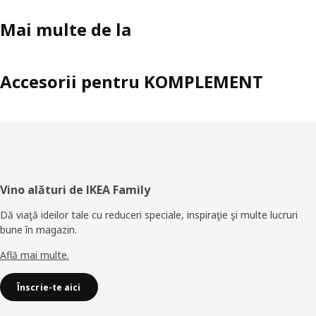
adidași sau să agăți ceva, acum poți face asta. „Îmi place mult să
Mai multe de la
folosesc spațiul într-un mod adecvat”, spune Betina. „Cu acest
sistem îți poți adapta cadrul pentru dulap în sute de combinații.”
Fie că ești tipul de persoană super organizată sau tipul care
adună haine în grămezi, vei putea combina depozitarea pentru a
Accesorii pentru KOMPLEMENT
se adapta stilului tău.
Subsol
Vino alături de IKEA Family
Dă viaţă ideilor tale cu reduceri speciale, inspiraţie şi multe lucruri
bune în magazin.
Află mai multe.
Înscrie-te aici