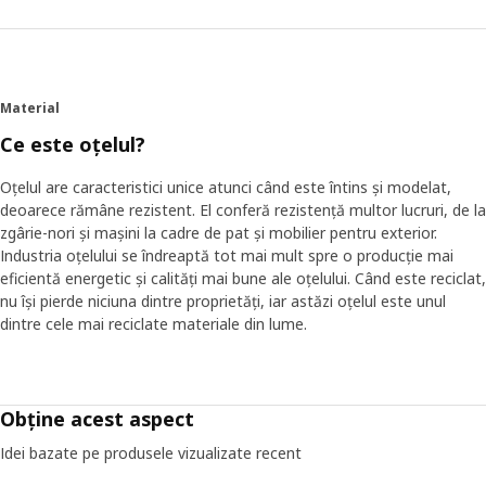
modul în care ne îmbrăcăm s-a schimbat de-a lungul anilor,
la fel s-a schimbat și abordarea noastră față de depozitare
la IKEA. De aceea am creat depozitarea pentru haine și
pantofi PAX/KOMPLEMENT pentru a se adapta la modul în
care preferi să îți depozitezi lucrurile, în loc să încerci să îți
Material
aranjezi hainele și accesoriile într-un spațiu neadecvat. O
idee care a modelat întreaga dezvoltare a produsului.
Ce este oțelul?
Oțelul are caracteristici unice atunci când este întins și modelat,
Singura similaritate este diferența
deoarece rămâne rezistent. El conferă rezistență multor lucruri, de la
„Cei mai mulți oameni visează să aibă un dulap de haine
zgârie-nori și mașini la cadre de pat și mobilier pentru exterior.
organizat în care să își vadă toate hainele și accesoriile.
Industria oțelului se îndreaptă tot mai mult spre o producție mai
Dar asemănările se sfârșesc aici”, spune Betina Tviis
eficientă energetic și calități mai bune ale oțelului. Când este reciclat,
Larsson, care a dezvoltat sistemul PAX/KOMPLEMENT.
nu își pierde niciuna dintre proprietăți, iar astăzi oțelul este unul
Depozitarea tradițională te constrânge adesea să faci
dintre cele mai reciclate materiale din lume.
lucrurile într-un anumit fel, fie că trebuie să împăturești
tricouri sau să sortezi un sertar cu șosete - ceva ce Betina
a dorit să evite pentru PAX/KOMPLEMENT. „Nu am vrut să
spunem că există un mod corect sau greșit de a păstra
Obține acest aspect
hainele. Dacă vrei să îți agăți blugii de găicile pentru curea,
vrem să poți face asta,” spune Betina.
Idei bazate pe produsele vizualizate recent