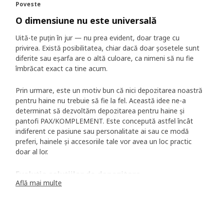
Poveste
O dimensiune nu este universală
Uită-te puțin în jur — nu prea evident, doar trage cu
privirea. Există posibilitatea, chiar dacă doar șosetele sunt
diferite sau eșarfa are o altă culoare, ca nimeni să nu fie
îmbrăcat exact ca tine acum.
Prin urmare, este un motiv bun că nici depozitarea noastră
pentru haine nu trebuie să fie la fel. Această idee ne-a
determinat să dezvoltăm depozitarea pentru haine și
pantofi PAX/KOMPLEMENT. Este concepută astfel încât
indiferent ce pasiune sau personalitate ai sau ce modă
preferi, hainele și accesoriile tale vor avea un loc practic
doar al lor.
Evoluția soluțiilor de depozitare
Află mai multe
O răsfoire printr-un album cu fotografii mai vechi în care
vedem ce haine preferam atunci ar putea să ne facă să ne
gândim acum „Oare ce era în mintea mea?”. Și pentru că