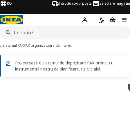
RO
Introdu codul poștal
Selectare magazin
Hej!
Autentifică-te
Listă de cumpăr
Coșul de
…
Sistemul PAX
PAX organizatoare de interior
Proiectează-ți sistemul de depozitare PAX online, cu
instrumentul nostru de planificare. Fă clic aici.
KOMPLEMENT imagini
imaginile