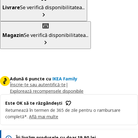
Livrare
Se verifică disponibilitatea...
Magazin
Se verifică disponibilitatea...
Adună 6 puncte cu
IKEA Family
Înscrie-te sau autentifică-te
|
Explorează recompensele disponibile
Este OK să te răzgândești
Returnează în termen de 365 de zile pentru o rambursare
completă*.
Află mai multe
Îți livrăm produsele cu doar 19,90 lei