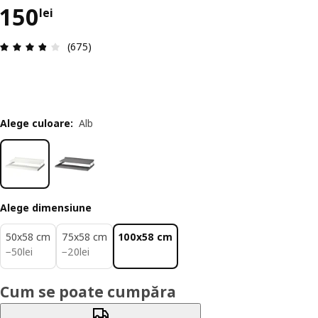
Preț 150lei
150
lei
Prezentare generală: 3.8 din 5 stele Total recenz
(675)
Alege culoare
:
Alb
Alege dimensiune
50x58 cm
75x58 cm
100x58 cm
50lei
20lei
−
50
lei
−
20
lei
Cum se poate cumpăra