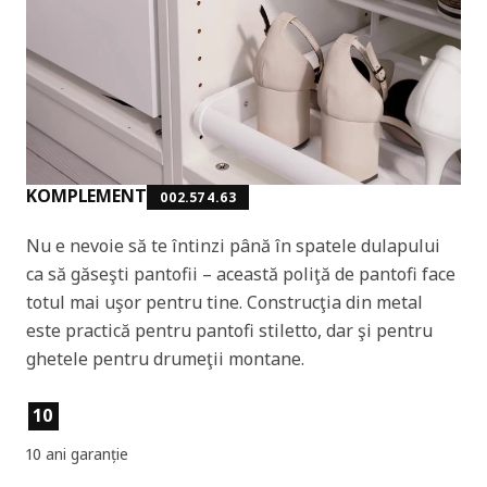
KOMPLEMENT
002.574.63
Nu e nevoie să te întinzi până în spatele dulapului
ca să găseşti pantofii – această poliţă de pantofi face
totul mai uşor pentru tine. Construcţia din metal
este practică pentru pantofi stiletto, dar şi pentru
ghetele pentru drumeţii montane.
Caracteristicile produselor
10
10 ani garanție