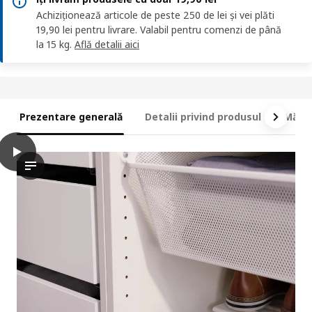
Achiziționează articole de peste 250 de lei și vei plăti
19,90 lei pentru livrare. Valabil pentru comenzi de până
la 15 kg.
Află detalii aici
Prezentare generală
Detalii privind produsul
Măsur
play
KOMPLEMENT Poliță glisantă pantofi, alb, 100x58 cm
Videoclipul prezintă un produs inovator și practic numit KOMPLE