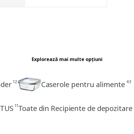
Explorează mai multe opțiuni
12
43
ider
Caserole pentru alimente
11
KTUS
Toate din Recipiente de depozitare