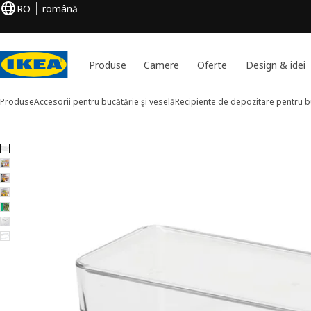
RO
română
Produse
Camere
Oferte
Design & idei
Produse
Accesorii pentru bucătărie şi veselă
Recipiente de depozitare pentru b
7 KLIPPKAKTUS imagini
ți imaginile