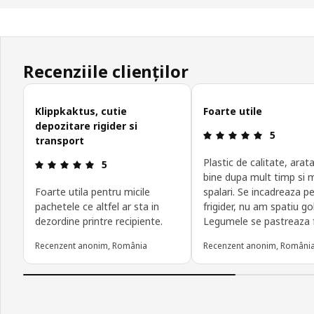
Recenziile clienților
Omite recenziile clienților
Klippkaktus, cutie
Foarte utile
depozitare rigider si
Prezentare 
5
transport
Plastic de calitate, arat
Prezentare generală: 5 din 5 stele
5
bine dupa mult timp si 
Foarte utila pentru micile
spalari. Se incadreaza pe
pachetele ce altfel ar sta in
frigider, nu am spatiu gol
dezordine printre recipiente.
Legumele se pastreaza f
Recenzent anonim, România
Recenzent anonim, Români