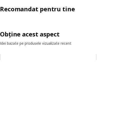
Recomandat pentru tine
Obține acest aspect
Idei bazate pe produsele vizualizate recent
Omiteți lista