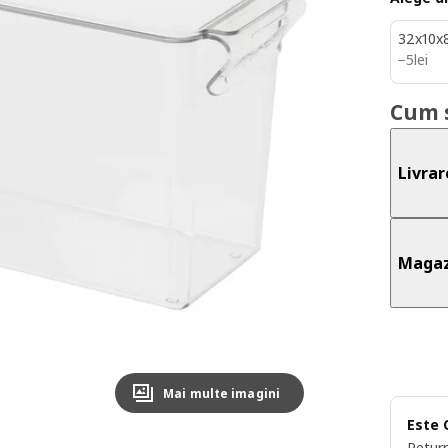
32x10x
5lei
−
5
lei
Cum 
Livrar
Magaz
Mai multe imagini
Este 
Return