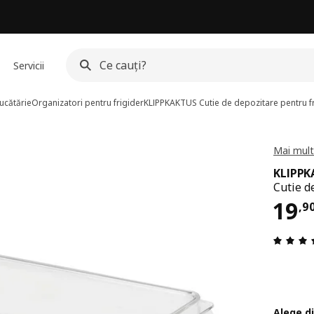
Servicii
ucătărie
Organizatori pentru frigider
KLIPPKAKTUS
Cutie de depozitare pentru f
Mai mult
KLIPPK
Cutie d
Pre
19
,
9
Alege d