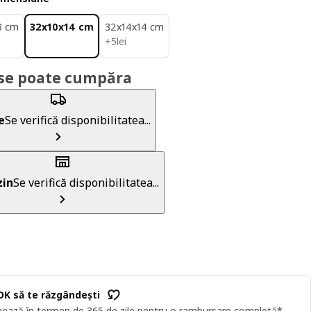
8 cm
32x10x14 cm
32x14x14 cm
5lei
+
5
lei
se poate cumpăra
e
Se verifică disponibilitatea...
in
Se verifică disponibilitatea...
OK să te răzgândești
ează în termen de 365 de zile pentru o rambursare completă*.