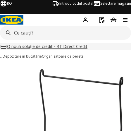
RO
Introdu codul poștal
Selectare magazin
Hej!
Autentifică-te
Listă de cumpăr
Coșul de
O nouă soluție de credit - BT Direct Credit
…
Depozitare în bucătărie
Organizatoare de perete
HULTARP imagini
imaginile