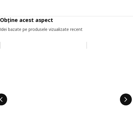
Obține acest aspect
Idei bazate pe produsele vizualizate recent
Omiteți lista