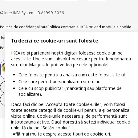
© Inter IKEA Systems B.V 1999-2026
Politica de confidențialitate
Politica companiei IKEA privind modulele cookie
Termeni și Condiții
Informații despre IKEA Romania
Tu decizi ce cookie-uri sunt folosite.
Politica de publicare responsabilă
Accesibilitatea digitală
IKEA.ro și partenerii noștri digitali folosesc cookie-uri pe
acest site. Unele sunt absolut necesare pentru funcționarea
site-ului. Mai jos, le poți vedea pe cele opționale:
Cele folosite pentru a analiza cum este folosit site-ul.
Cele care permit personalizarea site-ului.
Retrage-te din contract
Cele cu scop publicitar (marketing sau platforme de
socializare).
Retrage-te din contract (servicii)
Dacă faci clic pe "Acceptă toate cookie-urile", vom folosi
toate aceste categorii de cookie-uri pentru a-ți personaliza
vizita online. Cookie-urile necesare și de performanță sunt
întotdeauna active. Dacă dorești să setezi individual cookie-
urile, fă clic pe "Setări cookie".
Află mai multe despre aceste tipuri de cookie-uri.