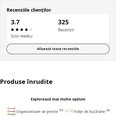
Recenziile clienților
3.7
325
Prezentare generală: 3.7 din 5 stele Total recenzi
Recenzii
Scor mediu
Afișează toate recenziile
Produse înrudite
Explorează mai multe opțiuni
99
36
Organizatoare de perete
Poliţe de bucătărie