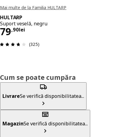
Mai multe de la Familia HULTARP
HULTARP
Suport veselă, negru
Preț 79,90lei
79
,
90
lei
Prezentare generală: 3.7 din 5 stele Total recenz
(325)
Cum se poate cumpăra
Livrare
Se verifică disponibilitatea...
Magazin
Se verifică disponibilitatea...