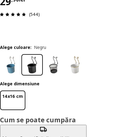
Preț 29,90lei
29
Prezentare generală: 4.8 din 5 stele Total recenz
(544)
Alege culoare
:
Negru
Alege dimensiune
14x16 cm
Cum se poate cumpăra