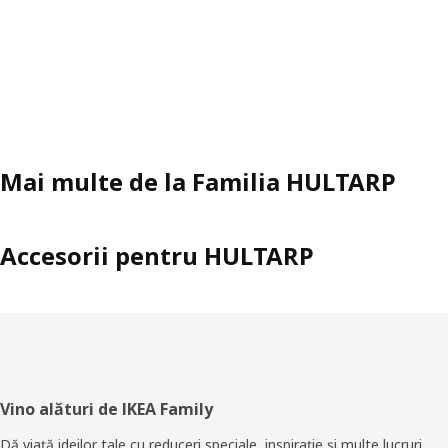
Mai multe de la Familia HULTARP
Accesorii pentru HULTARP
Subsol
Vino alături de IKEA Family
Dă viaţă ideilor tale cu reduceri speciale, inspiraţie şi multe lucruri