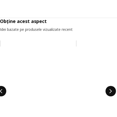
Obține acest aspect
Idei bazate pe produsele vizualizate recent
Omiteți lista