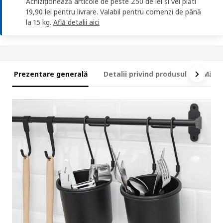
Achiziționează articole de peste 250 de lei și vei plăti
19,90 lei pentru livrare. Valabil pentru comenzi de până
la 15 kg.
Află detalii aici
Prezentare generală
Detalii privind produsul
Măsur