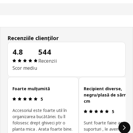
Recenziile clienților
4.8
544
Prezentare generală: 4.8 din 5 stele Total recenzi
Recenzii
Scor mediu
Omite recenziile clienților
Foarte mulțumită
Recipient diverse,
negru/plasă de sârmă,
Prezentare generală: 5 din 5 stele
5
cm
Accesoriul este foarte util în
Prezentare g
5
organizarea bucătăriei. Eu îl
folosesc drept ghiveci ptr o
Sunt foarte faine aceste
planta mica . Arata foarte bine.
suporturi , le avem de 2 