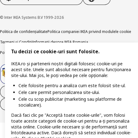
© Inter IKEA Systems B.V 1999-2026
Politica de confidențialitate
Politica companiei IKEA privind modulele cookie
Termeni și Condiții
Informații despre IKEA Romania
Tu decizi ce cookie-uri sunt folosite.
Politica de publicare responsabilă
Accesibilitatea digitală
IKEA.ro și partenerii noștri digitali folosesc cookie-uri pe
acest site. Unele sunt absolut necesare pentru funcționarea
site-ului. Mai jos, le poți vedea pe cele opționale:
Cele folosite pentru a analiza cum este folosit site-ul.
Retrage-te din contract
Cele care permit personalizarea site-ului.
Cele cu scop publicitar (marketing sau platforme de
Retrage-te din contract (servicii)
socializare).
Dacă faci clic pe "Acceptă toate cookie-urile", vom folosi
toate aceste categorii de cookie-uri pentru a-ți personaliza
vizita online. Cookie-urile necesare și de performanță sunt
întotdeauna active. Dacă dorești să setezi individual cookie-