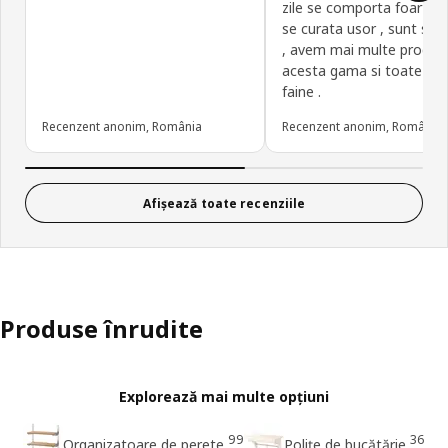
zile se comporta foarte b
se curata usor , sunt spa
, avem mai multe produs
acesta gama si toate su
faine .
Recenzent anonim, România
Recenzent anonim, România
Afișează toate recenziile
Produse înrudite
Explorează mai multe opțiuni
99
36
Organizatoare de perete
Poliţe de bucătărie