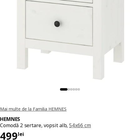
Mai multe de la Familia HEMNES
HEMNES
Comodă 2 sertare, vopsit alb,
54x66 cm
Preț 499lei
499
lei