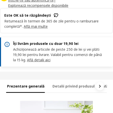
Înscrie-te sau autentifică-te
|
Explorează recompensele disponibile
Este OK să te răzgândești
Returnează în termen de 365 de zile pentru o rambursare
completă*.
Află mai multe
Îți livrăm produsele cu doar 19,90 lei
Achiziționează articole de peste 250 de lei și vei plăti
19,90 lei pentru livrare. Valabil pentru comenzi de până
la 15 kg.
Află detalii aici
Prezentare generală
Detalii privind produsul
Măsur