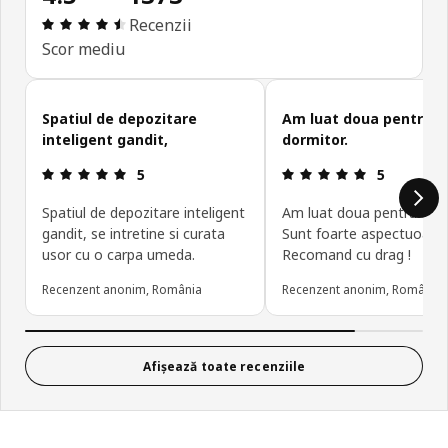
Prezentare generală: 4.5 din 5 stele Total recenzi
Recenzii
Scor mediu
Omite recenziile clienților
Spatiul de depozitare
Am luat doua pentru
inteligent gandit,
dormitor.
Prezentare generală: 5 din 5 stele
Prezentare g
5
5
Spatiul de depozitare inteligent
Am luat doua pentru dorm
gandit, se intretine si curata
Sunt foarte aspectuoase.
usor cu o carpa umeda.
Recomand cu drag !
Recenzent anonim, România
Recenzent anonim, România
Afișează toate recenziile