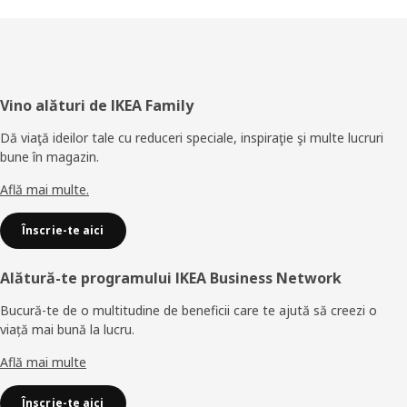
Subsol
Vino alături de IKEA Family
Dă viaţă ideilor tale cu reduceri speciale, inspiraţie şi multe lucruri
bune în magazin.
Află mai multe.
Înscrie-te aici
Alătură-te programului IKEA Business Network
Bucură-te de o multitudine de beneficii care te ajută să creezi o
viață mai bună la lucru.
Află mai multe
Înscrie-te aici