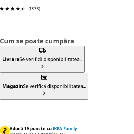
Prezentare generală: 4.5 din 5 stele Total recenz
(1373)
Cum se poate cumpăra
Livrare
Se verifică disponibilitatea...
Magazin
Se verifică disponibilitatea...
Adună 19 puncte cu
IKEA Family