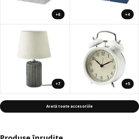
+6
+4
+7
+5
Arată toate accesoriile
Produse înrudite