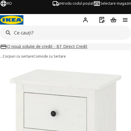
RO
Introdu codul poștal
Selectare magazin
Hej!
Autentifică-te
Listă de cumpăr
Coșul de
O nouă soluție de credit - BT Direct Credit
…
Corpuri cu sertare
Comode cu Sertare
HEMNES imagini
imaginile