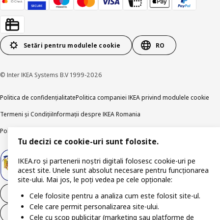
Setări pentru modulele cookie
RO
© Inter IKEA Systems B.V 1999-2026
Politica de confidențialitate
Politica companiei IKEA privind modulele cookie
Termeni și Condiții
Informații despre IKEA Romania
Politica de publicare responsabilă
Accesibilitatea digitală
Tu decizi ce cookie-uri sunt folosite.
IKEA.ro și partenerii noștri digitali folosesc cookie-uri pe
acest site. Unele sunt absolut necesare pentru funcționarea
site-ului. Mai jos, le poți vedea pe cele opționale:
Retrage-te din contract
Cele folosite pentru a analiza cum este folosit site-ul.
Cele care permit personalizarea site-ului.
Retrage-te din contract (servicii)
Cele cu scop publicitar (marketing sau platforme de