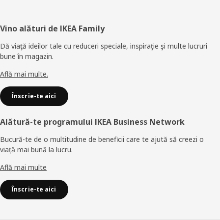
Subsol
Vino alături de IKEA Family
Dă viaţă ideilor tale cu reduceri speciale, inspiraţie şi multe lucruri
bune în magazin.
Află mai multe.
Înscrie-te aici
Alătură-te programului IKEA Business Network
Bucură-te de o multitudine de beneficii care te ajută să creezi o
viață mai bună la lucru.
Află mai multe
Înscrie-te aici