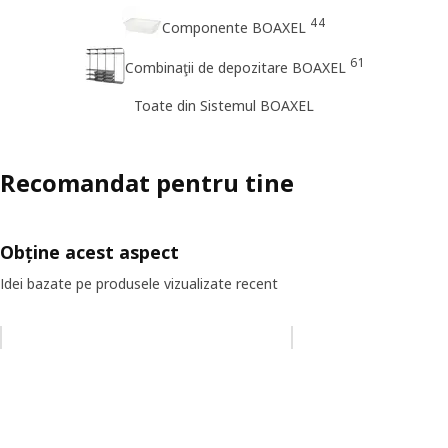
44
Componente BOAXEL
61
Combinaţii de depozitare BOAXEL
Toate din Sistemul BOAXEL
Recomandat pentru tine
Obține acest aspect
Idei bazate pe produsele vizualizate recent
Omiteți lista