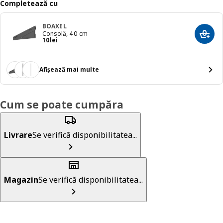
Completează cu
BOAXEL
Consolă, 40 cm
Adaug
Preț 10lei
10
lei
Afișează mai multe
Cum se poate cumpăra
Livrare
Se verifică disponibilitatea...
Magazin
Se verifică disponibilitatea...