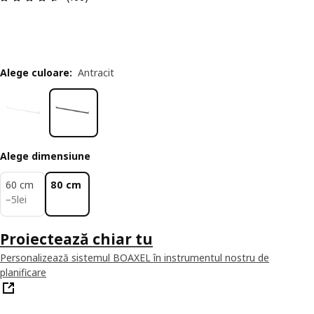
Alege culoare
:
Antracit
Alege dimensiune
60 cm
80 cm
5lei
−
5
lei
Proiectează chiar tu
Personalizează sistemul BOAXEL în instrumentul nostru de
planificare