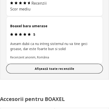
Prezentare generală: 4.6 din 5 stele Total recenzii
Recenzii
Scor mediu
Boaxel bara umerase
Prezentare generală: 5 din 5 stele
5
Aveam dubii ca nu intreg sistemul nu va tine geci
groase, dar este foarte bun si solid
Recenzent anonim, România
Afișează toate recenziile
Accesorii pentru BOAXEL