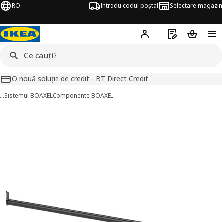
RO
Introdu codul poștal
Selectare magazin
Hej!
Autentifică-te
Listă de cumpăr
Coșul de
O nouă soluție de credit - BT Direct Credit
…
Sistemul BOAXEL
Componente BOAXEL
BOAXEL imagini
imaginile