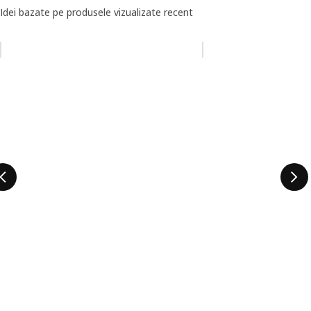
Idei bazate pe produsele vizualizate recent
Omiteți lista