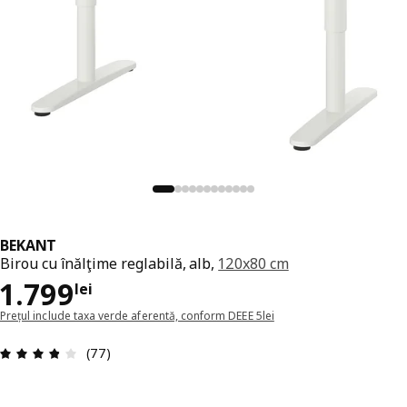
BEKANT
Birou cu înălţime reglabilă, alb,
120x80 cm
Preț 1799lei
1.799
lei
Prețul include taxa verde aferentă, conform DEEE 5lei
Prezentare generală: 3.8 din 5 stele Total recenz
(77)