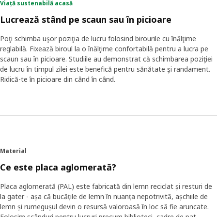
Viață sustenabilă acasă
Lucrează stând pe scaun sau în picioare
Poţi schimba uşor poziţia de lucru folosind birourile cu înălţime
reglabilă. Fixează biroul la o înălţime confortabilă pentru a lucra pe
scaun sau în picioare. Studiile au demonstrat că schimbarea poziţiei
de lucru în timpul zilei este benefică pentru sănătate şi randament.
Ridică-te în picioare din când în când.
Material
Ce este placa aglomerată?
Placa aglomerată (PAL) este fabricată din lemn reciclat și resturi de
la gater - așa că bucățile de lemn în nuanța nepotrivită, așchiile de
lemn și rumegușul devin o resursă valoroasă în loc să fie aruncate.
Folosim scânduri pentru lucruri precum biblioteci, cadre de pat,