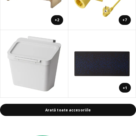
+2
+7
+1
Arată toate accesoriile