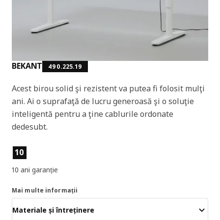
BEKANT
490.225.19
Acest birou solid şi rezistent va putea fi folosit mulţi
ani. Ai o suprafaţă de lucru generoasă şi o soluţie
inteligentă pentru a ţine cablurile ordonate
dedesubt.
Caracteristicile produselor
10
10 ani garanție
Mai multe informații
Materiale și întreținere