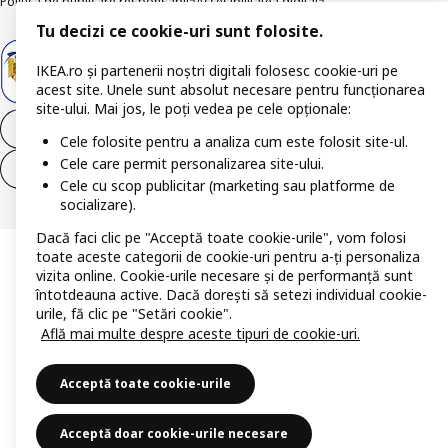
Politica de publicare responsabilă
Accesibilitatea digitală
Tu decizi ce cookie-uri sunt folosite.
IKEA.ro și partenerii noștri digitali folosesc cookie-uri pe
acest site. Unele sunt absolut necesare pentru funcționarea
site-ului. Mai jos, le poți vedea pe cele opționale:
Retrage-te din contract
Cele folosite pentru a analiza cum este folosit site-ul.
Cele care permit personalizarea site-ului.
Retrage-te din contract (servicii)
Cele cu scop publicitar (marketing sau platforme de
socializare).
Dacă faci clic pe "Acceptă toate cookie-urile", vom folosi
toate aceste categorii de cookie-uri pentru a-ți personaliza
vizita online. Cookie-urile necesare și de performanță sunt
întotdeauna active. Dacă dorești să setezi individual cookie-
urile, fă clic pe "Setări cookie".
Află mai multe despre aceste tipuri de cookie-uri.
Acceptă toate cookie-urile
Acceptă doar cookie-urile necesare