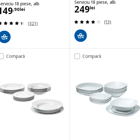
Serviciu 18 piese, alb
erviciu 18 piese, alb
Preţ 249lei
249
Preţ 149,90lei
149
lei
,
90
lei
Evaluare: 4.2 din
(13)
Evaluare: 4.4 din 5 stele. Total recenzii:
(321)
Compară
Compară