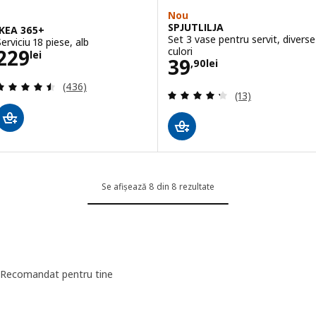
Nou
SPJUTLILJA
IKEA 365+
Set 3 vase pentru servit, diverse
erviciu 18 piese, alb
Preţ 229lei
culori
229
lei
Preţ 39,90lei
39
,
90
lei
Evaluare: 4.5 din 5 stele. Total recenzii:
(436)
Evaluare: 4.3 din
(13)
Se afișează 8 din 8 rezultate
Recomandat pentru tine