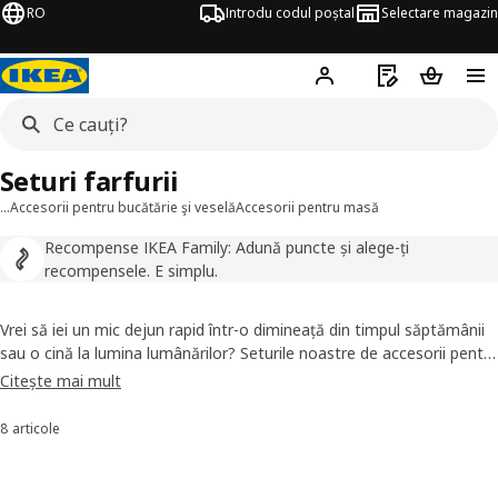
RO
Introdu codul poștal
Selectare magazin
Hej!
Autentifică-te
Listă de cumpăr
Coșul de
Seturi farfurii
…
Accesorii pentru bucătărie şi veselă
Accesorii pentru masă
Recompense IKEA Family: Adună puncte și alege-ți
recompensele. E simplu.
Vrei să iei un mic dejun rapid într-o dimineață din timpul săptămânii
sau o cină la lumina lumânărilor? Seturile noastre de accesorii pentru
masă combină aspectul practic cu o multitudine de stiluri din care
Citește mai mult
poți alege, pentru ca tu să îi poți conferi întotdeauna mesei o tușă
personală. Și chiar și mesele la lumina lumânărilor au un gust mai
8 articole
Sortează și filtrează
bun când știi că poți spăla farfuriile în mașina de spălat vase după
aceea.