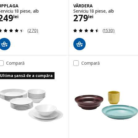
UPPLAGA
VÄRDERA
erviciu 18 piese, alb
Serviciu 18 piese, alb
Preţ 249lei
Preţ 279lei
249
279
lei
lei
Evaluare: 4.4 din 5 stele. Total recenzii:
Evaluare: 4.5 din
(270)
(1530)
Compară
Compară
Ultima șansă de a cumpăra