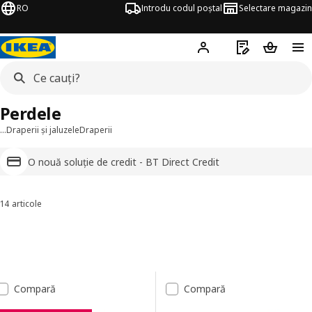
RO
Introdu codul poștal
Selectare magazin
Hej!
Autentifică-te
Listă de cumpăr
Coșul de
Perdele
…
Draperii și jaluzele
Draperii
O nouă soluție de credit - BT Direct Credit
14 articole
Sortează și filtrează
Sari la rezultate
Lista de rezultate
Compară
Compară