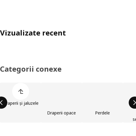
Vizualizate recent
Categorii conexe
Omite lista de categorii de produse
Draperii și jaluzele
Draperii opace
Perdele
s