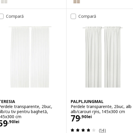
Compară
Compară
TERESIA
PALPLJUNGMAL
Perdele transparente, 2buc,
Perdele transparente, 2buc, alb
alb/cu tiv pentru baghetă,
alb/carouri rjns, 145x300 cm
Preţ 79,90lei
79
145x300 cm
,
90
lei
Preţ 59,90lei
59
,
90
lei
Evaluare: 3.8 din 
(14)