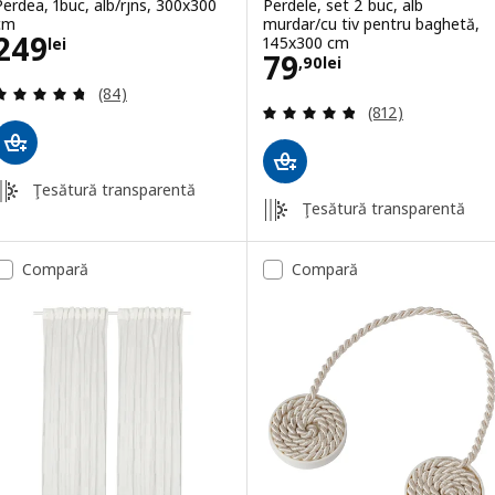
Perdea, 1buc, alb/rjns, 300x300
Perdele, set 2 buc, alb
cm
murdar/cu tiv pentru baghetă,
Preţ 249lei
249
145x300 cm
lei
Preţ 79,90lei
79
,
90
lei
Evaluare: 4.7 din 5 stele. Total recenzii:
(84)
Evaluare: 4.8 din
(812)
Ţesătură transparentă
Ţesătură transparentă
Compară
Compară