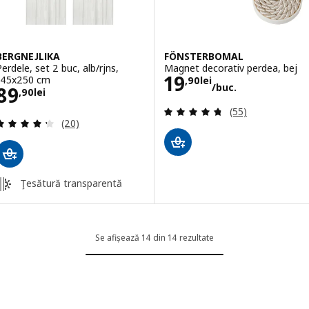
BERGNEJLIKA
FÖNSTERBOMAL
Perdele, set 2 buc, alb/rjns,
Magnet decorativ perdea, bej
Preţ 19,90lei/bu
19
145x250 cm
,
90
lei
/buc.
Preţ 89,90lei
89
,
90
lei
Evaluare: 4.7 din
(55)
Evaluare: 4.3 din 5 stele. Total recenzii:
(20)
Ţesătură transparentă
Se afișează 14 din 14 rezultate