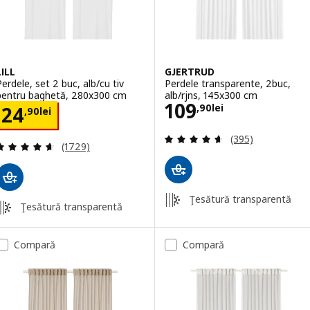
LILL
GJERTRUD
Perdele, set 2 buc, alb/cu tiv
Perdele transparente, 2buc,
pentru baghetă, 280x300 cm
alb/rjns, 145x300 cm
Preţ 109,90lei
109
Preţ 24,90lei
,
90
lei
24
,
90
lei
Evaluare: 4.6 din
(395)
Evaluare: 4.6 din 5 stele. Total recenzii:
(1729)
Ţesătură transparentă
Ţesătură transparentă
Compară
Compară