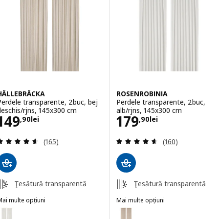
HÄLLEBRÄCKA
ROSENROBINIA
Perdele transparente, 2buc, bej
Perdele transparente, 2buc,
deschis/rjns, 145x300 cm
alb/rjns, 145x300 cm
Preţ 149,90lei
Preţ 179,90lei
149
179
,
90
lei
,
90
lei
Evaluare: 4.6 din 5 stele. Total recenzii:
Evaluare: 4.6 din
(165)
(160)
Ţesătură transparentă
Ţesătură transparentă
ai multe opțiuni
Mai multe opțiuni
HÄLLEBRÄCKA
ROSENROBINIA
pțiune: HÄLLEBRÄCKA, Perdele transparente, 2buc, alb/rjns, 145x3
Opțiune: ROSENROBINIA, Perdele