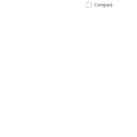
Compară
Opțiune: SMÅSTAD / PLATS
Opțiune: SMÅSTAD / PLATS
Opțiune: SMÅSTAD / PLATS