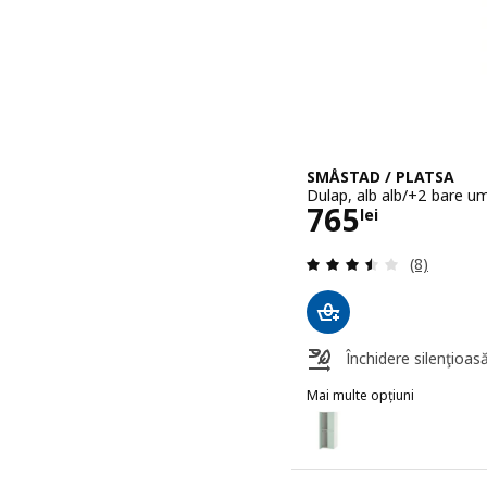
SMÅSTAD / PLATSA
Dulap, alb alb/+2 bare u
Preţ 765lei
765
lei
Evaluare: 3
(8)
Închidere silenţioas
Mai multe opțiuni
SMÅSTAD / PLATSA
Opțiune: SMÅSTAD / PLAT
Opțiune: SMÅSTAD / PLAT