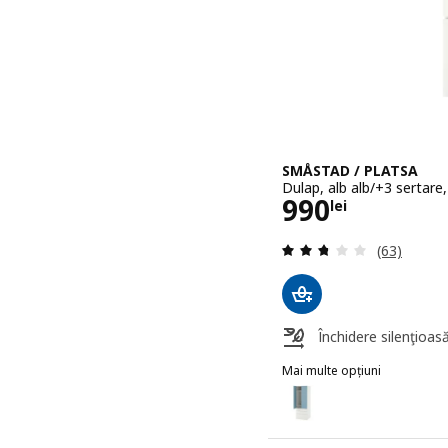
SMÅSTAD / PLATSA
Dulap, alb alb/+3 sertar
Preţ 990lei
990
lei
Evaluare: 2
(63)
Închidere silenţioas
Mai multe opțiuni
SMÅSTAD / PLATSA
Opțiune: SMÅSTAD / PLATS
Opțiune: SMÅSTAD / PLAT