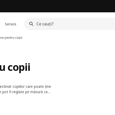
Servicii
ine pentru copii
u copii
estinat copiilor care poate ține
e pot fi reglate pe măsură ce
utece curate la trofee sportive,