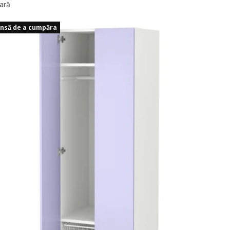
ară
ansă de a cumpăra