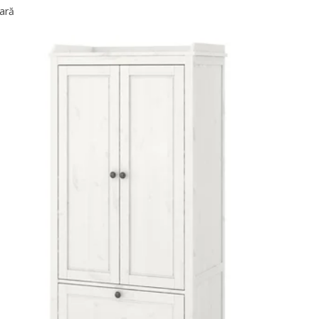
ară
SMÅSTAD / PLATSA, Dulap, alb albastru/cu 3 polițe, 60x57x123 cm
SMÅSTAD / PLATSA, Dulap, alb cu cadru/cu 3 polițe, 60x57x123 cm
SMÅSTAD / PLATSA, Dulap, alb lila/cu 3 polițe, 60x57x123 cm