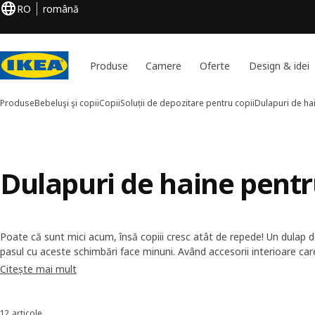
RO
română
Produse
Camere
Oferte
Design & idei
Produse
Bebeluşi şi copii
Copii
Soluții de depozitare pentru copii
Dulapuri de ha
Dulapuri de haine pentr
Poate că sunt mici acum, însă copiii cresc atât de repede! Un dulap d
pasul cu aceste schimbări face minuni. Având accesorii interioare car
aceștia cresc și etajere perfecte pentru tot felul de articole, de la sc
Citește mai mult
acestea le vor fi tovarăși copiilor ani buni de-acum încolo.
12 articole