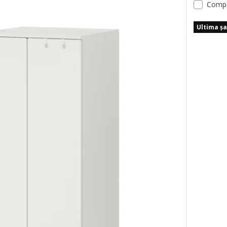
Comp
SA, Dulap, alb albastru/+2 bare umeraşe, 60x57x181 cm
Ultima ș
A, Dulap, alb lila/+2 bare umeraşe, 60x57x181 cm