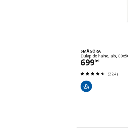
SMÅGÖRA
Dulap de haine, alb, 80x
Preţ 699lei
699
lei
Evaluare: 4
(224)