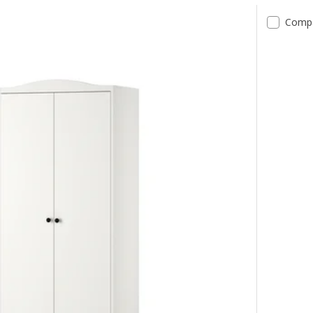
ate
Comp