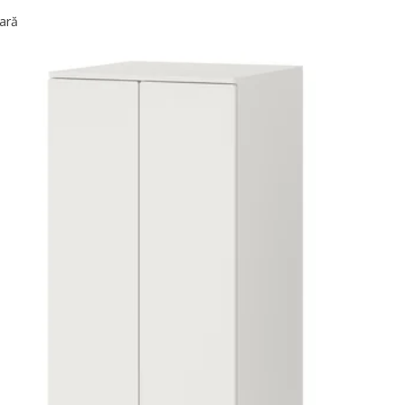
ară
SMÅSTAD / PLATSA, Dulap, alb lila/+ 4 sertare, 60x57x181 cm