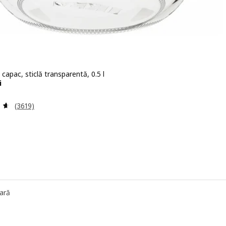
capac, sticlă transparentă, 0.5 l
12,90lei
i
Evaluare: 4.6 din 5 stele. Total recenzii:
(3619)
ară