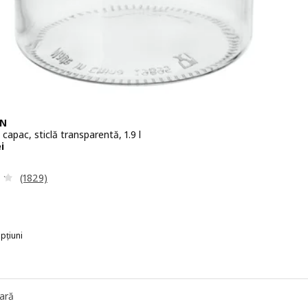
EN
capac, sticlă transparentă, 1.9 l
24,90lei
ei
Evaluare: 4.2 din 5 stele. Total recenzii:
(1829)
pțiuni
ară