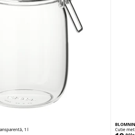
BLOMNI
ansparentă, 1 l
Cutie met
,
90
le