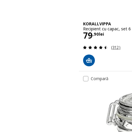
KORALLVIPPA
Recipient cu capac, set 6
Preţ 79,90le
79
,
90
lei
Evaluare: 4
(312)
Compară