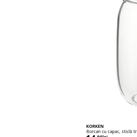
KORKEN
Borcan cu capac, sticlă tr
,
90
lei