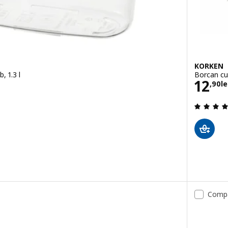
KORKEN
, 1.3 l
Borcan cu 
Preţ 
12
,
90
le
.6 din 5 stele. Total recenzii:
Comp