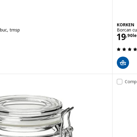
KORKEN
 buc, trnsp
Borcan cu 
i
Preţ 
19
,
90
le
.5 din 5 stele. Total recenzii:
Comp