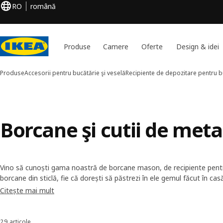
RO
română
Produse
Camere
Oferte
Design & idei
Produse
Accesorii pentru bucătărie şi veselă
Recipiente de depozitare pentru b
Borcane şi cutii de meta
Vino să cunoști gama noastră de borcane mason, de recipiente pentru
borcane din sticlă, fie că dorești să păstrezi în ele gemul făcut în cas
Vei găsi o varietate suficientă de forme, de dimensiuni și de stiluri
Citește mai mult
nu este doar un lucru practic, ci îți și personalizează bucătăria.
29 articole