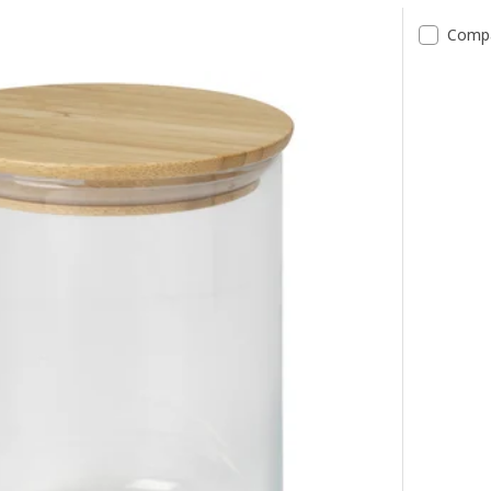
ate
Comp