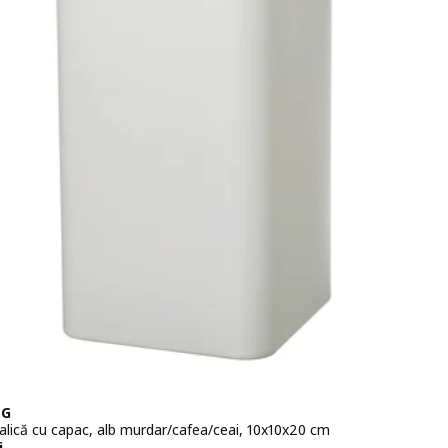
NG
alică cu capac, alb murdar/cafea/ceai, 10x10x20 cm
i