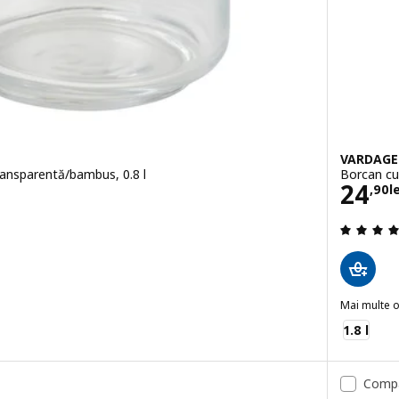
VARDAG
ransparentă/bambus, 0.8 l
Borcan cu 
i
Preţ 
24
,
90
l
.7 din 5 stele. Total recenzii:
Mai multe o
VARDAGEN
1.8 l
Comp