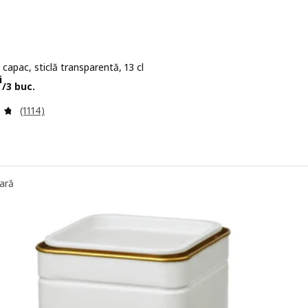
capac, sticlă transparentă, 13 cl
19,90lei/3 buc.
i
/3 buc.
Evaluare: 4.7 din 5 stele. Total recenzii:
(1114)
ară