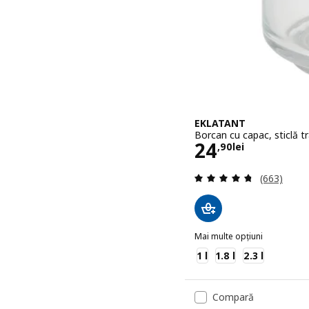
EKLATANT
Borcan cu capac, sticlă t
Preţ 24,90le
24
,
90
lei
Evaluare: 4
(663)
Mai multe opțiuni
EKLATANT
1 l
1.8 l
2.3 l
Compară