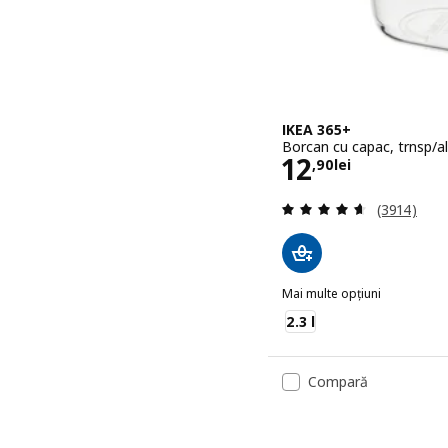
IKEA 365+
Borcan cu capac, trnsp/alb
Preţ 12,90lei
12
,
90
lei
Evaluare: 4
(3914)
Mai multe opțiuni
IKEA 365+
2.3 l
Compară