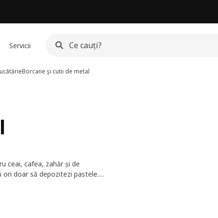
Servicii
ucătărie
Borcane şi cutii de metal
l
 ceai, cafea, zahăr și de
ă ori doar să depozitezi pastele.
. Umplerea borcanelor cu mâncare