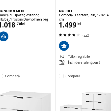
BONDHOLMEN
NORDLI
Bancă cu spătar, exterior,
Comodă 3 sertare, alb, 120x54
alb/bej/Frösön/Duvholmen bej
cm
Preţ 1018,70lei
Preţ 1499lei
1.018
1.499
,
70
lei
lei
Evaluare: 4.3 din
(22)
Tălpi reglabile
Închidere silenţioasă
Compară
Compară