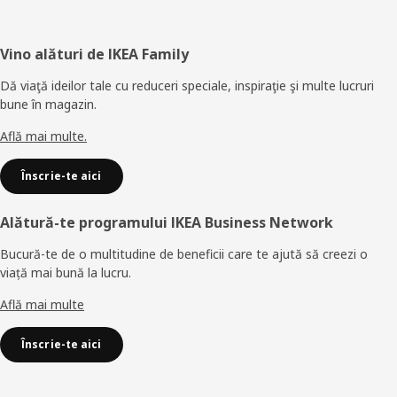
Subsol
Vino alături de IKEA Family
Dă viaţă ideilor tale cu reduceri speciale, inspiraţie şi multe lucruri
bune în magazin.
Află mai multe.
Înscrie-te aici
Alătură-te programului IKEA Business Network
Bucură-te de o multitudine de beneficii care te ajută să creezi o
viață mai bună la lucru.
Află mai multe
Înscrie-te aici