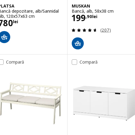
PLATSA
MUSKAN
Bancă depozitare, alb/Sannidal
Bancă, alb, 58x38 cm
Preţ 199,90lei
199
alb, 120x57x63 cm
,
90
lei
Preţ 780lei
780
lei
Evaluare: 4.6 din
(207)
Compară
Compară