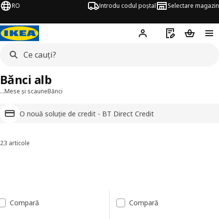
RO
Introdu codul poștal
Selectare magazin
Hej!
Autentifică-te
Listă de cumpăr
Coșul de
Bănci alb
…
Mese și scaune
Bănci
O nouă soluție de credit - BT Direct Credit
23 articole
Sortează și filtrează
Sari la rezultate
Lista de rezultate
Compară
Compară