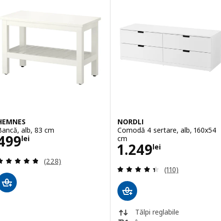
HEMNES
NORDLI
Bancă, alb, 83 cm
Comodă 4 sertare, alb, 160x54
Preţ 499lei
499
cm
lei
Preţ 1249lei
1.249
lei
Evaluare: 4.8 din 5 stele. Total recenzii:
(228)
Evaluare: 4.4 din
(110)
Tălpi reglabile