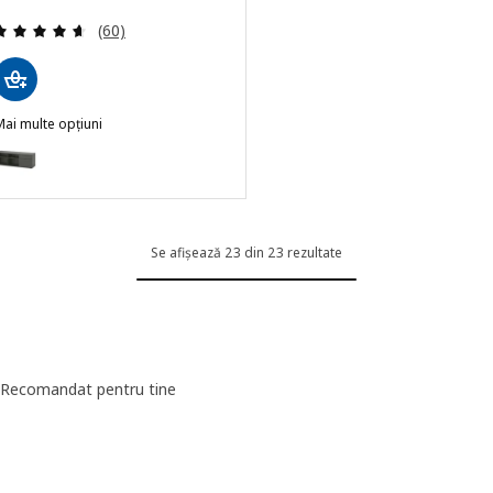
Evaluare: 4.6 din 5 stele. Total recenzii:
(60)
ai multe opțiuni
IHALS
pțiune: VIHALS, Comodă TV, gri închis, 146x37x50 cm
Se afișează 23 din 23 rezultate
Recomandat pentru tine