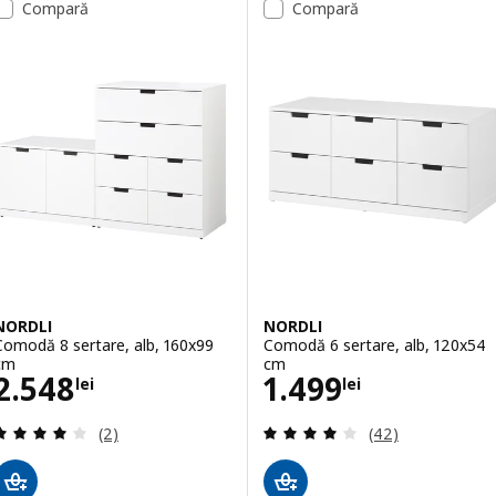
Compară
Compară
NORDLI
NORDLI
Comodă 8 sertare, alb, 160x99
Comodă 6 sertare, alb, 120x54
cm
cm
Preţ 2548lei
Preţ 1499lei
2.548
1.499
lei
lei
Evaluare: 4 din 5 stele. Total recenzii:
Evaluare: 4 din 5
(2)
(42)