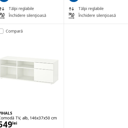
Tălpi reglabile
Tălpi reglabile
Închidere silenţioasă
Închidere silenţioasă
Compară
VIHALS
Comodă TV, alb, 146x37x50 cm
Preţ 549lei
549
lei