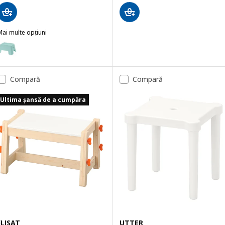
ai multe opțiuni
BOLMEN
Opțiune: BOLMEN, Taburet, turcoaz deschis
Compară
Compară
Ultima șansă de a cumpăra
FLISAT
UTTER