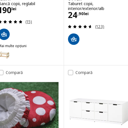
Bancă copii, reglabil
Taburet copii,
Preţ 190lei
190
interior/exterior/alb
lei
Preţ 24,90lei
24
,
90
lei
Evaluare: 4.8 din 5 stele. Total recenzii:
(15)
Evaluare: 4.6 din
(123)
ai multe opțiuni
LISAT
pțiune: FLISAT, Bancă copii, înălțime reglabilă/verde
Compară
Compară