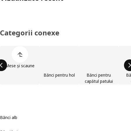
Categorii conexe
Omite lista de categorii de produse
Mese și scaune
Bănci pentru hol
Bănci pentru
Bă
capătul patului
Bănci alb