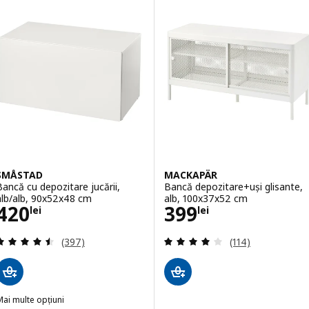
SMÅSTAD
MACKAPÄR
Bancă cu depozitare jucării,
Bancă depozitare+uși glisante,
alb/alb, 90x52x48 cm
alb, 100x37x52 cm
Preţ 420lei
Preţ 399lei
420
399
lei
lei
Evaluare: 4.5 din 5 stele. Total recenzii:
Evaluare: 4.1 din 
(397)
(114)
ai multe opțiuni