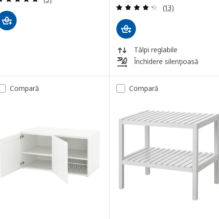
Evaluare: 4.3 din
(13)
Tălpi reglabile
Închidere silenţioasă
Compară
Compară