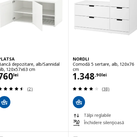
PLATSA
NORDLI
Bancă depozitare, alb/Sannidal
Comodă 5 sertare, alb, 120x76
alb, 120x57x63 cm
cm
Preţ 760lei
Preţ 1348,90lei
760
1.348
lei
,
90
lei
Evaluare: 4.5 din 5 stele. Total recenzii:
Evaluare: 4 din 5
(2)
(38)
Tălpi reglabile
Închidere silenţioasă