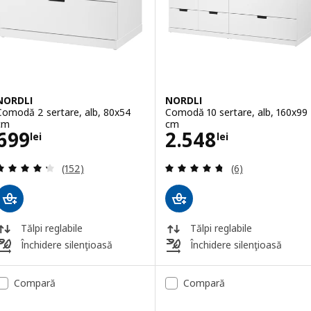
NORDLI
NORDLI
Comodă 2 sertare, alb, 80x54
Comodă 10 sertare, alb, 160x99
cm
cm
Preţ 699lei
Preţ 2548lei
699
2.548
lei
lei
Evaluare: 4.3 din 5 stele. Total recenzii:
Evaluare: 4.7 din
(152)
(6)
Tălpi reglabile
Tălpi reglabile
Închidere silenţioasă
Închidere silenţioasă
Compară
Compară