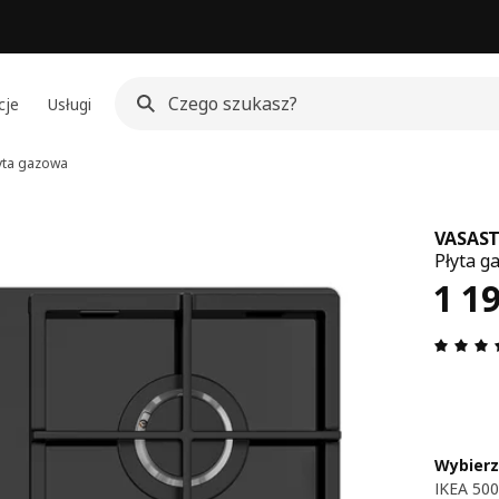
cje
Usługi
yta gazowa
VASAS
Płyta g
Cen
1 1
Wybierz
IKEA 500