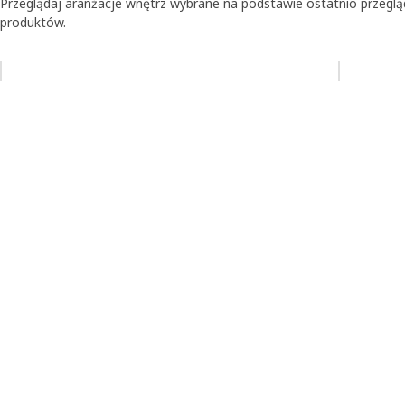
Przeglądaj aranżacje wnętrz wybrane na podstawie ostatnio przegl
produktów.
Pomiń aukcję na liście