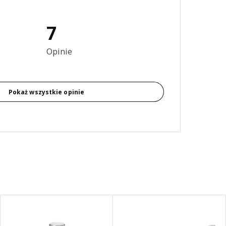
7
4.6 na 5 gwiazdki. Recenzje ogółem: 7
Opinie
Pokaż wszystkie opinie