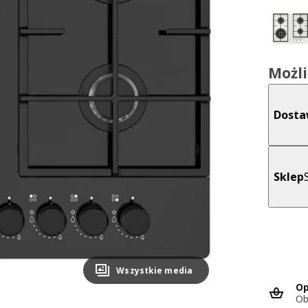
Możl
Dost
Sklep
Wszystkie media
Op
Ob