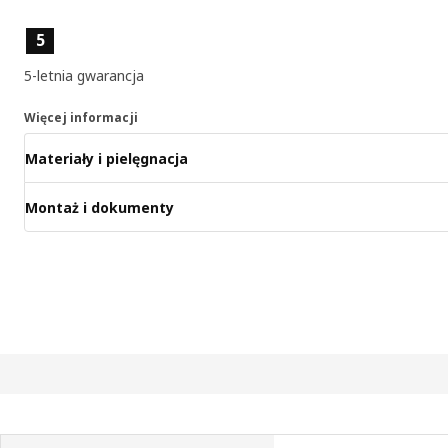
Cechy produktu
5
5-letnia gwarancja
Więcej informacji
Materiały i pielęgnacja
Montaż i dokumenty