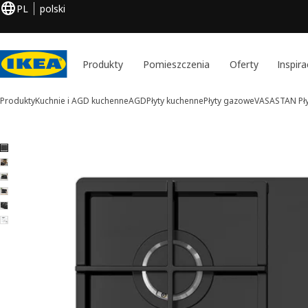
PL
polski
Produkty
Pomieszczenia
Oferty
Inspira
Produkty
Kuchnie i AGD kuchenne
AGD
Płyty kuchenne
Płyty gazowe
VASASTAN
Pł
6 VASASTAN obrazy
iń zdjęcia