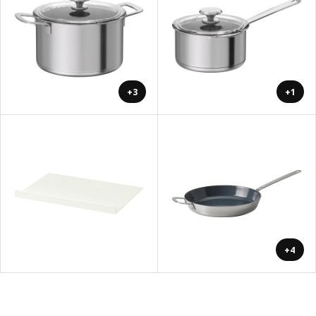
+3
+1
+4