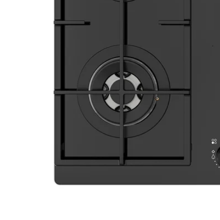
Image zoomed out, normal view