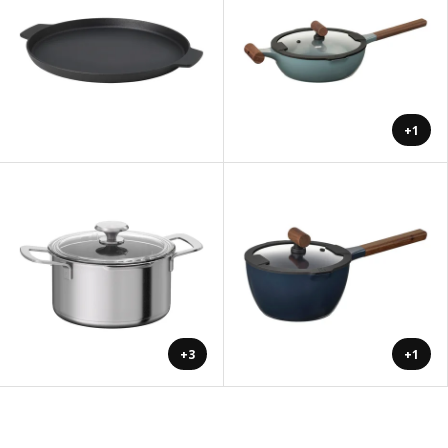
+1
+3
+1