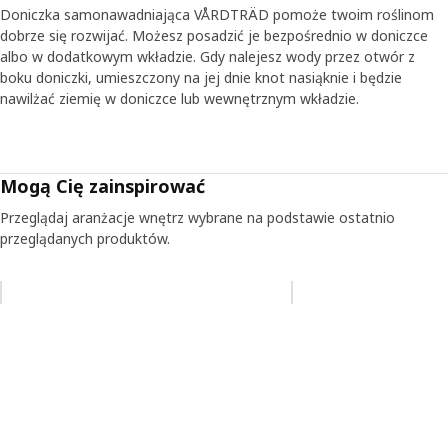
Doniczka samonawadniająca VÅRDTRÄD pomoże twoim roślinom
dobrze się rozwijać. Możesz posadzić je bezpośrednio w doniczce
albo w dodatkowym wkładzie. Gdy nalejesz wody przez otwór z
boku doniczki, umieszczony na jej dnie knot nasiąknie i będzie
nawilżać ziemię w doniczce lub wewnętrznym wkładzie.
Mogą Cię zainspirować
Przeglądaj aranżacje wnętrz wybrane na podstawie ostatnio
przeglądanych produktów.
Pomiń aukcję na liście