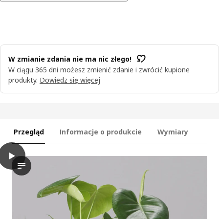
W zmianie zdania nie ma nic złego!
W ciągu 365 dni możesz zmienić zdanie i zwrócić kupione
produkty.
Dowiedz się więcej
Przegląd
Informacje o produkcie
Wymiary
play
VÅRDTRÄD Doniczka samonawadniająca, do wewnątrz/na zewnątr
Film przedstawia samonawadniającą się doniczkę zaprojektowan