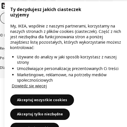
Ty decydujesz jakich ciasteczek
użyjemy
Ustawienia plików cookie
PL
My, IKEA, wspólnie z naszymi partnerami, korzystamy na
naszych stronach z plików cookies (ciasteczek). Część z nich
© Inter IKEA Systems B.V 1999-2026
jest niezbędna dla funkcjonowania stron a poniżej
znajdziesz listę pozostałych, których wykorzystanie możesz
kontrolować:
Regulaminy
Polityka prywatności
Wycofane produkty
Używane do analizy w jaki sposób korzystasz z naszej
Polityka odpowiedzialnego ujawniania informacji
strony
Dla akcjonariuszy IKEA Distribution
Umożliwiające personalizację prezentowanych Ci treści
Marketingowe, reklamowe, na potrzeby mediów
społecznościowych
Dowiedz się więcej
Akceptuj wszystkie cookies
Akceptuj tylko niezbędne