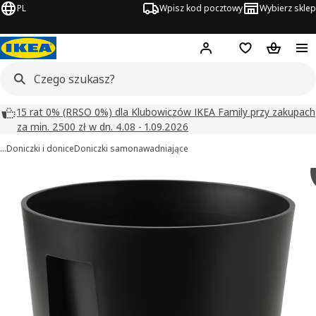
PL
Wpisz kod pocztowy
Wybierz sklep
Hej!
Zaloguj się
Lista zakupowa
Koszyk
15 rat 0% (RRSO 0%) dla Klubowiczów IKEA Family przy zakupach
za min. 2500 zł w dn. 4.08 - 1.09.2026
…
Doniczki i donice
Doniczki samonawadniające
VÅRDTRÄD obrazy
zdjęcia