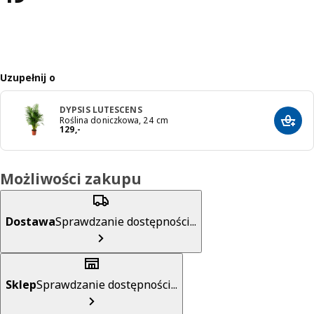
Uzupełnij o
DYPSIS LUTESCENS
Roślina doniczkowa, 24 cm
Dodaj
Cena 129,-
129
,
-
Możliwości zakupu
Dostawa
Sprawdzanie dostępności...
Sklep
Sprawdzanie dostępności...