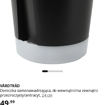
VÅRDTRÄD
Doniczka samonawadniająca, do wewnątrz/na zewnątrz
przezroczysty/antracyt,
24 cm
Cena 49,99
49
,
99