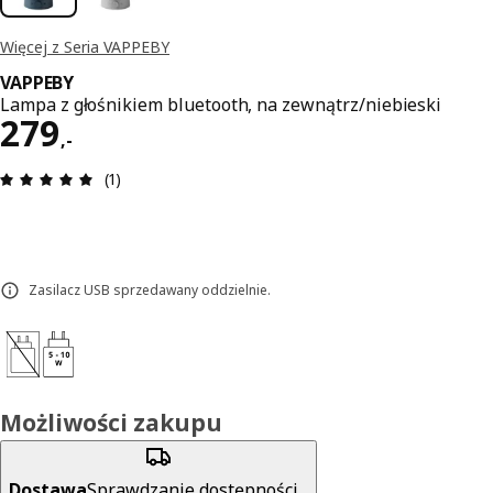
Więcej z Seria VAPPEBY
VAPPEBY
Lampa z głośnikiem bluetooth, na zewnątrz/niebieski
Cena 279,-
279
,
-
Opinia: 5 na 5 gwiazdki. Recenzje ogółem: 1
(1)
Zasilacz USB sprzedawany oddzielnie.
Możliwości zakupu
Dostawa
Sprawdzanie dostępności...