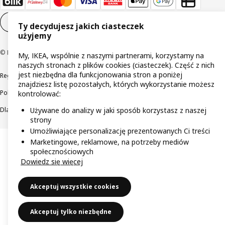
Ustawienia plików cookie
PL
Ty decydujesz jakich ciasteczek
użyjemy
© Inter IKEA Systems B.V 1999-2026
My, IKEA, wspólnie z naszymi partnerami, korzystamy na
naszych stronach z plików cookies (ciasteczek). Część z nich
jest niezbędna dla funkcjonowania stron a poniżej
Regulaminy
Polityka prywatności
Wycofane produkty
znajdziesz listę pozostałych, których wykorzystanie możesz
Polityka odpowiedzialnego ujawniania informacji
kontrolować:
Dla akcjonariuszy IKEA Distribution
Używane do analizy w jaki sposób korzystasz z naszej
strony
Umożliwiające personalizację prezentowanych Ci treści
Marketingowe, reklamowe, na potrzeby mediów
społecznościowych
Dowiedz się więcej
Akceptuj wszystkie cookies
Akceptuj tylko niezbędne