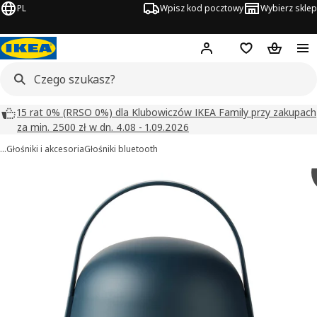
PL
Wpisz kod pocztowy
Wybierz sklep
Hej!
Zaloguj się
Lista zakupowa
Koszyk
15 rat 0% (RRSO 0%) dla Klubowiczów IKEA Family przy zakupach
za min. 2500 zł w dn. 4.08 - 1.09.2026
…
Głośniki i akcesoria
Głośniki bluetooth
VAPPEBY obrazy
zdjęcia