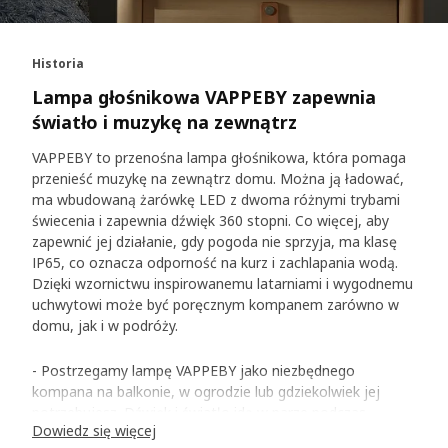
Historia
Lampa głośnikowa VAPPEBY zapewnia
światło i muzykę na zewnątrz
VAPPEBY to przenośna lampa głośnikowa, która pomaga
przenieść muzykę na zewnątrz domu. Można ją ładować,
ma wbudowaną żarówkę LED z dwoma różnymi trybami
świecenia i zapewnia dźwięk 360 stopni. Co więcej, aby
zapewnić jej działanie, gdy pogoda nie sprzyja, ma klasę
IP65, co oznacza odporność na kurz i zachlapania wodą.
Dzięki wzornictwu inspirowanemu latarniami i wygodnemu
uchwytowi może być poręcznym kompanem zarówno w
domu, jak i w podróży.
- Postrzegamy lampę VAPPEBY jako niezbędnego
kompana na balkonie, w ogrodzie lub gdziekolwiek jej
potrzebujesz. Dźwięk i światło idą w parze podczas
Dowiedz się więcej
tworzenia magicznych codziennych chwil z przyjaciółmi i