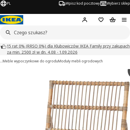
PL
Wpisz kod pocztowy
Wybierz sklep
Hej!
Zaloguj się
Lista zakupowa
Koszyk
15 rat 0% (RRSO 0%) dla Klubowiczów IKEA Family przy zakupach
za min. 2500 zł w dn. 4.08 - 1.09.2026
…
Meble wypoczynkowe do ogrodu
Moduły mebli ogrodowych
TVARÖ obrazy
zdjęcia