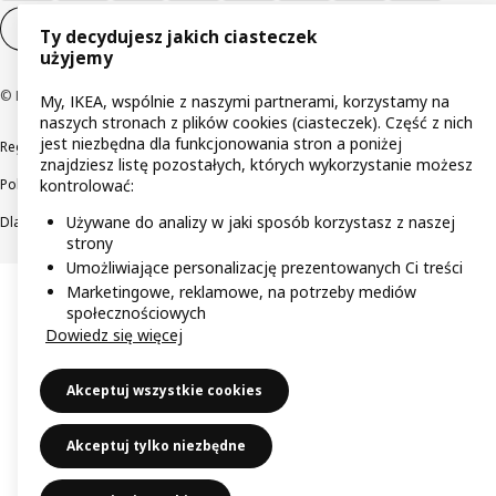
Ustawienia plików cookie
PL
Ty decydujesz jakich ciasteczek
użyjemy
© Inter IKEA Systems B.V 1999-2026
My, IKEA, wspólnie z naszymi partnerami, korzystamy na
naszych stronach z plików cookies (ciasteczek). Część z nich
jest niezbędna dla funkcjonowania stron a poniżej
Regulaminy
Polityka prywatności
Wycofane produkty
znajdziesz listę pozostałych, których wykorzystanie możesz
Polityka odpowiedzialnego ujawniania informacji
kontrolować:
Używane do analizy w jaki sposób korzystasz z naszej
Dla akcjonariuszy IKEA Distribution
strony
Umożliwiające personalizację prezentowanych Ci treści
Marketingowe, reklamowe, na potrzeby mediów
społecznościowych
Dowiedz się więcej
Akceptuj wszystkie cookies
Akceptuj tylko niezbędne