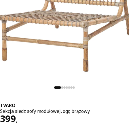
TVARÖ
Sekcja siedz sofy modułowej, ogr, brązowy
Cena 399,-
399
,
-