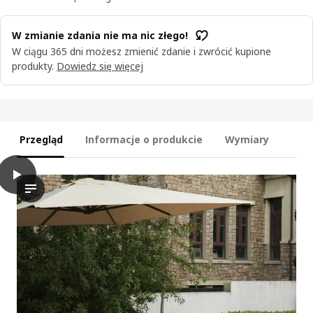
W zmianie zdania nie ma nic złego!
W ciągu 365 dni możesz zmienić zdanie i zwrócić kupione
produkty.
Dowiedz się więcej
Przegląd
Informacje o produkcie
Wymiary
play
TVARÖ Sekcja siedz sofy modułowej, ogr, brązowy
Film przedstawia demonstrację sekcji siedziska tvåröt do sof