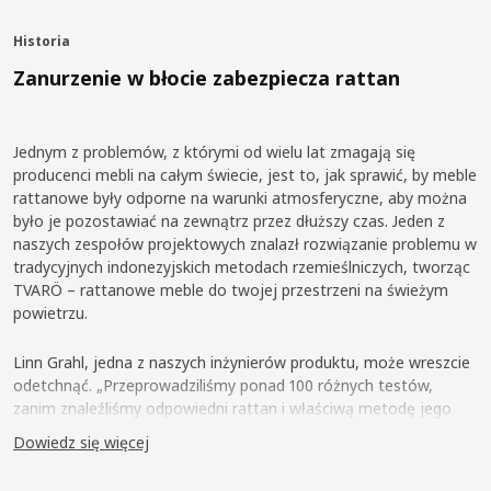
Historia
Zanurzenie w błocie zabezpiecza rattan
Jednym z problemów, z którymi od wielu lat zmagają się
producenci mebli na całym świecie, jest to, jak sprawić, by meble
rattanowe były odporne na warunki atmosferyczne, aby można
było je pozostawiać na zewnątrz przez dłuższy czas. Jeden z
naszych zespołów projektowych znalazł rozwiązanie problemu w
tradycyjnych indonezyjskich metodach rzemieślniczych, tworząc
TVARÖ – rattanowe meble do twojej przestrzeni na świeżym
powietrzu.
Linn Grahl, jedna z naszych inżynierów produktu, może wreszcie
odetchnąć. „Przeprowadziliśmy ponad 100 różnych testów,
zanim znaleźliśmy odpowiedni rattan i właściwą metodę jego
zabezpieczenia. Opracowanie mebli TVARÖ zajęło dużo czasu,
Dowiedz się więcej
ale było warto”, mówi Linn.