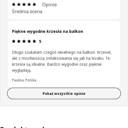
Opinia: 5 na 5 gwiazdki. Recenzje ogółem: 2
Opinie
Średnia ocena
Piękne wygodne krzesła na balkon
Opinia: 5 na 5 gwiazdki.
5
Długo szukałam czegoś idealnego na balkon. Krzeseł,
ale z możliwością zrelaksowania się jak na leżaku. Te
krzesła są idealne. Bardzo wygodne oraz pięknie
wyglądają.
Paulina, Polska
Pokaż wszystkie opinie