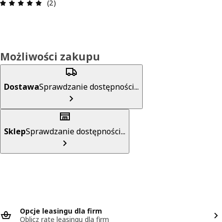
Opinia: 5 na 5 gwiazdki. Recenzje ogółem: 2
(2)
Możliwości zakupu
Dostawa
Sprawdzanie dostępności...
Sklep
Sprawdzanie dostępności...
Opcje leasingu dla firm
Oblicz ratę leasingu dla firm