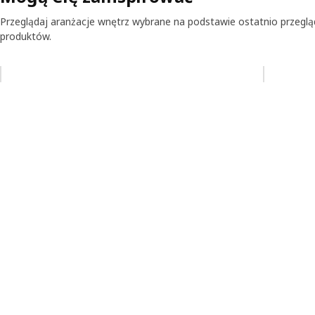
Przeglądaj aranżacje wnętrz wybrane na podstawie ostatnio przegl
produktów.
Pomiń aukcję na liście