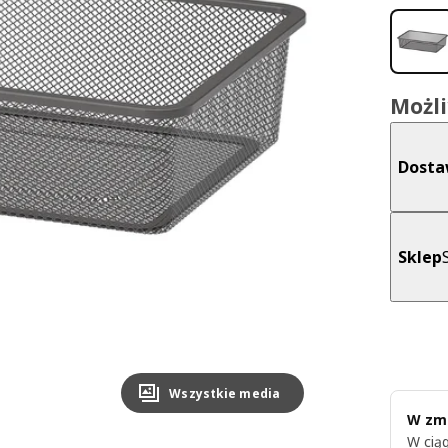
Możl
Dost
Sklep
Wszystkie media
W zmi
W ciąg