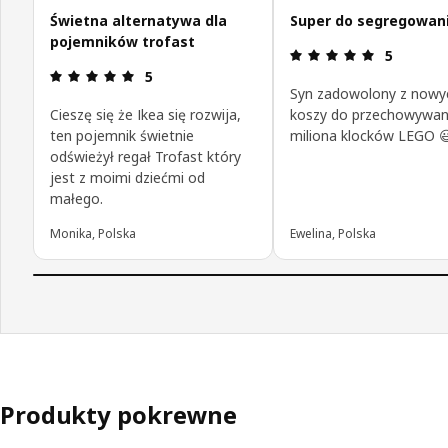
Świetna alternatywa dla
Super do segregowani
pojemników trofast
Opinia: 5 n
5
Opinia: 5 na 5 gwiazdki.
5
Syn zadowolony z nowy
Cieszę się że Ikea się rozwija,
koszy do przechowywan
ten pojemnik świetnie
miliona klocków LEGO 
odświeżył regał Trofast który
jest z moimi dziećmi od
małego.
Monika, Polska
Ewelina, Polska
Produkty pokrewne