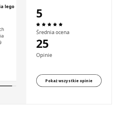
a lego
5
a 5 gwiazdki.
Opinia: 5 na 5 gwiazdki. Recenzje ogó
ch
Średnia ocena
ia
25

Opinie
Pokaż wszystkie opinie