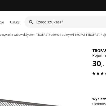
cje
Usługi
howywanie zabawek
System TROFAST
Pudełka i pokrywki TROFAST
TROFAST
Poj
TROFA
Pojemni
Cen
30
,
-
Wybierz
Ciemnos