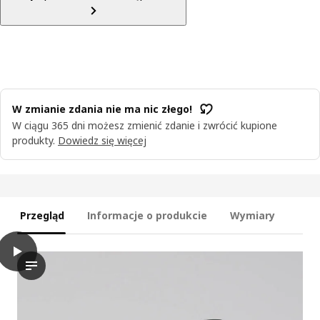
W zmianie zdania nie ma nic złego!
W ciągu 365 dni możesz zmienić zdanie i zwrócić kupione
produkty.
Dowiedz się więcej
Przegląd
Informacje o produkcie
Wymiary
play
TOSTERÖ Pokrowiec na meble, komplet jadalniany/czarny, 145x
Film przedstawia proces przekształcania zestawu drewnianych 