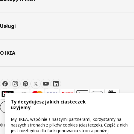
Usługi
O IKEA
Ty decydujesz jakich ciasteczek
Ustawienia plików cookie
PL
użyjemy
My, IKEA, wspólnie z naszymi partnerami, korzystamy na
naszych stronach z plików cookies (ciasteczek). Część z nich
© Inter IKEA Systems B.V 1999-2026
jest niezbędna dla funkcjonowania stron a poniżej