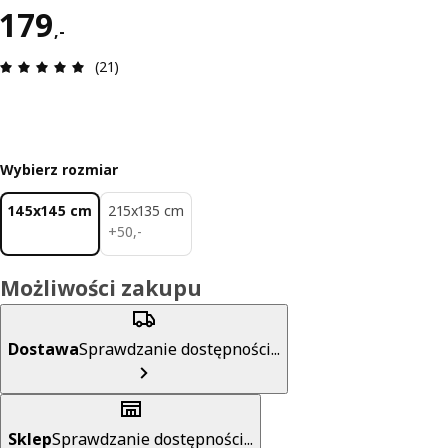
Cena 179,-
179
,
-
Opinia: 5 na 5 gwiazdki. Recenzje ogółem: 21
(21)
Wybierz rozmiar
145x145 cm
215x135 cm
50,-
+
50
,
-
Możliwości zakupu
Dostawa
Sprawdzanie dostępności...
Sklep
Sprawdzanie dostępności...