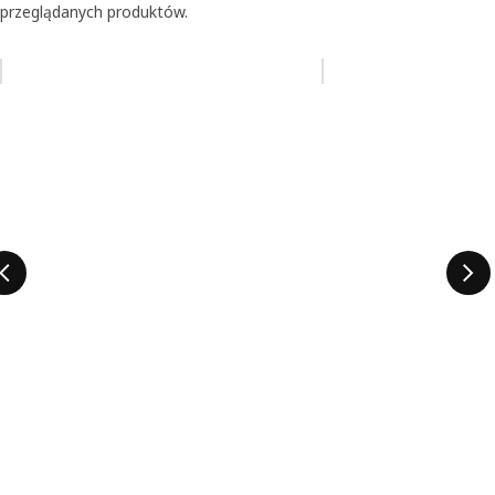
przeglądanych produktów.
Pomiń aukcję na liście