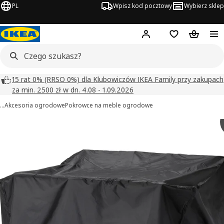
PL
Wpisz kod pocztowy
Wybierz sklep
Hej!
Zaloguj się
Lista zakupowa
Koszyk
15 rat 0% (RRSO 0%) dla Klubowiczów IKEA Family przy zakupach
za min. 2500 zł w dn. 4.08 - 1.09.2026
…
Akcesoria ogrodowe
Pokrowce na meble ogrodowe
TOSTERÖ obrazy
zdjęcia