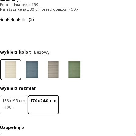
Poprzednia cena: 499,-
Najniższa cena z 30 dni przed obniżką: 499,-
Opinia: 4.3 na 5 gwiazdki. Recenzje ogółem: 3
(3)
Wybierz kolor
:
Beżowy
Wybierz rozmiar
133x195 cm
170x240 cm
100,-
−
100
,
-
Uzupełnij o