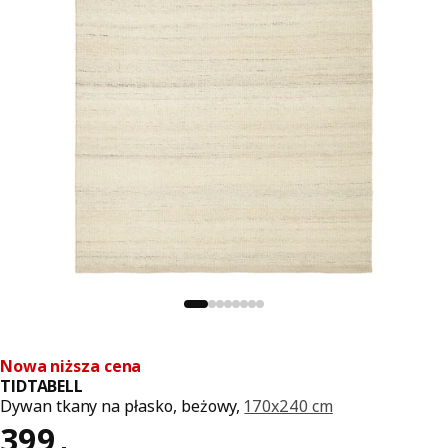
Nowa niższa cena
TIDTABELL
Dywan tkany na płasko, beżowy,
170x240 cm
Cena 399,-
399
,
-