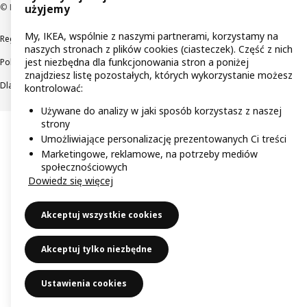
© Inter IKEA Systems B.V 1999-2026
użyjemy
My, IKEA, wspólnie z naszymi partnerami, korzystamy na
Regulaminy
Polityka prywatności
Wycofane produkty
naszych stronach z plików cookies (ciasteczek). Część z nich
jest niezbędna dla funkcjonowania stron a poniżej
Polityka odpowiedzialnego ujawniania informacji
znajdziesz listę pozostałych, których wykorzystanie możesz
Dla akcjonariuszy IKEA Distribution
kontrolować:
Używane do analizy w jaki sposób korzystasz z naszej
strony
Umożliwiające personalizację prezentowanych Ci treści
Marketingowe, reklamowe, na potrzeby mediów
społecznościowych
Dowiedz się więcej
Akceptuj wszystkie cookies
Akceptuj tylko niezbędne
Ustawienia cookies