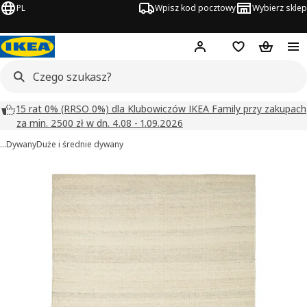
PL
Wpisz kod pocztowy
Wybierz sklep
Hej!
Zaloguj się
Lista zakupowa
Koszyk
15 rat 0% (RRSO 0%) dla Klubowiczów IKEA Family przy zakupach
za min. 2500 zł w dn. 4.08 - 1.09.2026
…
Dywany
Duże i średnie dywany
TIDTABELL obrazy
zdjęcia