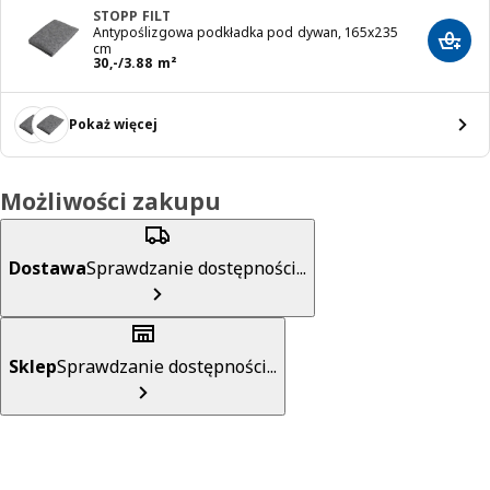
STOPP FILT
Antypoślizgowa podkładka pod dywan, 165x235
Dodaj
cm
Cena 30,-/3.88 m²
30
,
-
/3.88 m²
Pokaż więcej
Możliwości zakupu
Dostawa
Sprawdzanie dostępności...
Sklep
Sprawdzanie dostępności...