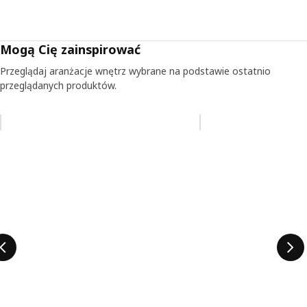
Mogą Cię zainspirować
Przeglądaj aranżacje wnętrz wybrane na podstawie ostatnio
przeglądanych produktów.
Pomiń aukcję na liście