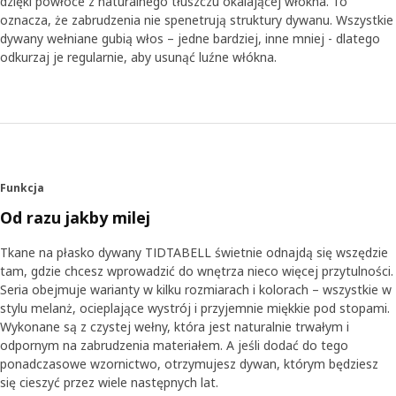
dzięki powłoce z naturalnego tłuszczu okalającej włókna. To
oznacza, że zabrudzenia nie spenetrują struktury dywanu. Wszystkie
dywany wełniane gubią włos – jedne bardziej, inne mniej - dlatego
odkurzaj je regularnie, aby usunąć luźne włókna.
Funkcja
Od razu jakby milej
Tkane na płasko dywany TIDTABELL świetnie odnajdą się wszędzie
tam, gdzie chcesz wprowadzić do wnętrza nieco więcej przytulności.
Seria obejmuje warianty w kilku rozmiarach i kolorach – wszystkie w
stylu melanż, ocieplające wystrój i przyjemnie miękkie pod stopami.
Wykonane są z czystej wełny, która jest naturalnie trwałym i
odpornym na zabrudzenia materiałem. A jeśli dodać do tego
ponadczasowe wzornictwo, otrzymujesz dywan, którym będziesz
się cieszyć przez wiele następnych lat.