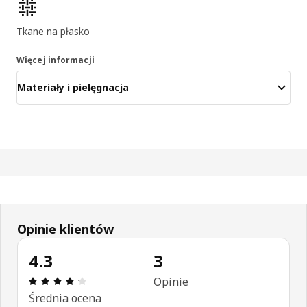
Cechy produktu
Tkane na płasko
Więcej informacji
Materiały i pielęgnacja
Opinie klientów
4.3
3
Opinia: 4.3 na 5 gwiazdki. Recenzje ogółem: 3
Opinie
Średnia ocena