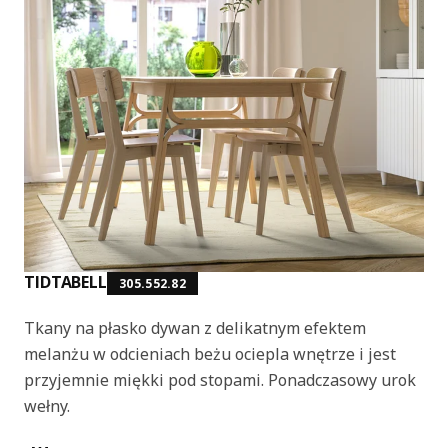
TIDTABELL
305.552.82
Tkany na płasko dywan z delikatnym efektem
melanżu w odcieniach beżu ociepla wnętrze i jest
przyjemnie miękki pod stopami. Ponadczasowy urok
wełny.