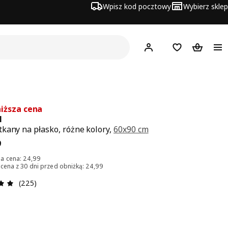
Wpisz kod pocztowy
Wybierz sklep
Hej!
Zaloguj się
Lista zakupowa
Koszyk
iższa cena
M
kany na płasko, różne kolory,
60x90 cm
a 19,99
9
a cena: 24,99
 cena z 30 dni przed obniżką: 24,99
Opinia: 4.9 na 5 gwiazdki. Recenzje ogółem: 225
(225)