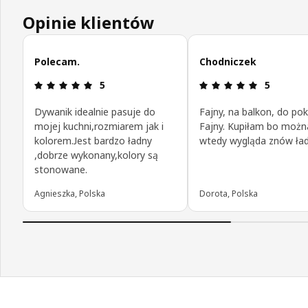
Opinie klientów
Pomiń opinie klientów
Polecam.
Chodniczek
Opinia: 5 na 5 gwiazdki.
Opinia: 5 n
5
5
Dywanik idealnie pasuje do
Fajny, na balkon, do po
mojej kuchni,rozmiarem jak i
Fajny. Kupiłam bo można
kolorem.Jest bardzo ładny
wtedy wygląda znów ład
,dobrze wykonany,kolory są
stonowane.
Agnieszka, Polska
Dorota, Polska