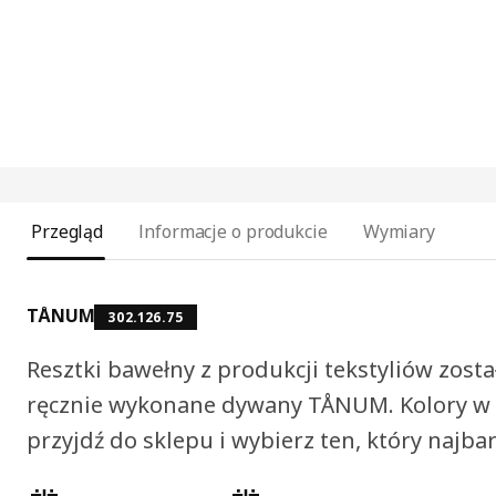
Przegląd
Informacje o produkcie
Wymiary
TÅNUM
302.126.75
Resztki bawełny z produkcji tekstyliów zost
ręcznie wykonane dywany TÅNUM. Kolory w 
przyjdź do sklepu i wybierz ten, który najbar
Cechy produktu