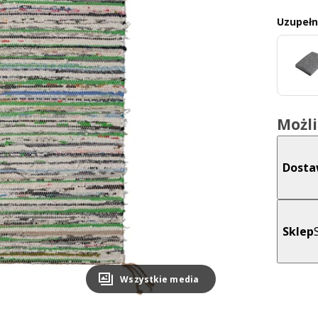
Uzupełni
Możl
Dost
Sklep
Wszystkie media