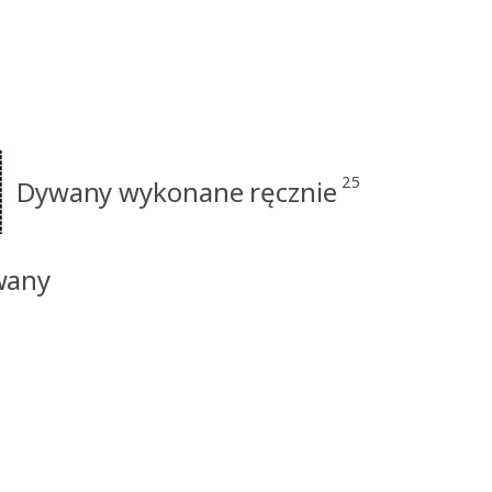
25
Dywany wykonane ręcznie
wany