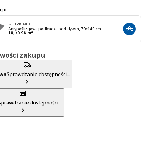
j o
STOPP FILT
Antypoślizgowa podkładka pod dywan, 70x140 cm
Dodaj
Cena 10,-/0.98 m²
10
,
-
/0.98 m²
iwości zakupu
awa
Sprawdzanie dostępności...
Sprawdzanie dostępności...