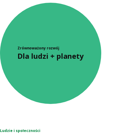
Zrównoważony rozwój
Dla ludzi + planety
Ludzie i społeczności