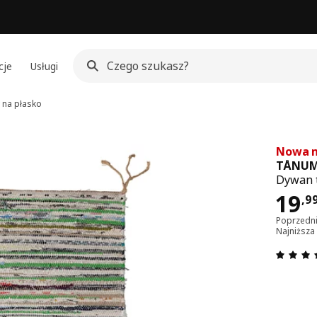
cje
Usługi
 na płasko
Nowa n
TÅNU
Dywan t
Cen
19
,
9
Poprzedni
Najniższa