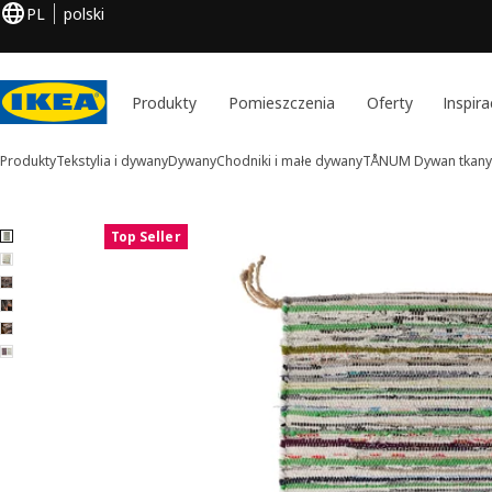
PL
polski
Produkty
Pomieszczenia
Oferty
Inspira
Produkty
Tekstylia i dywany
Dywany
Chodniki i małe dywany
TÅNUM
Dywan tkany
6 TÅNUM obrazy
Top Seller
iń zdjęcia