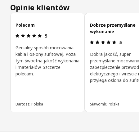
Opinie klientów
Pomiń opinie klientów
Polecam
Dobrze przemyślane
wykonanie
Opinia: 5 na 5 gwiazdki.
5
Opinia: 5 n
5
Genialny sposób mocowania
kabla i osłony sufitowej. Poza
Dobra jakość, super
tym śwoetna jakość wykonania
przemyślane mocowani
i materiałów. Szczerze
zabezpieczenie przewo
polecam.
elektrycznego i wrescie
przylega oslona do sufit
Bartosz, Polska
Sławomir, Polska