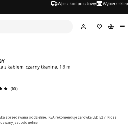
Wpisz kod pocztowy
Wybierz sklep
Hej!
Zaloguj się
Lista zakupowa
Koszyk
BY
 z kablem, czarny tkanina,
1.8 m
a 35,-
Opinia: 4.9 na 5 gwiazdki. Recenzje ogółem: 65
(65)
ka sprzedawana oddzielnie. IKEA rekomenduje żarówkę LED E27. Klosz
dawany jest oddzielnie.