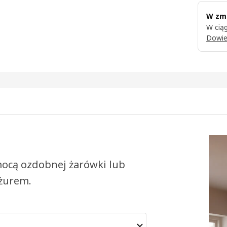
W zmi
W ciąg
Dowie
ocą ozdobnej żarówki lub
żurem.