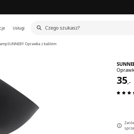
cje
Usługi
 lamp
SUNNEBY
Oprawka z kablem
SUNNE
Oprawka
Cen
35
,
-
Żarów
sprze