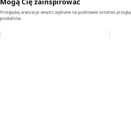
Mogą Cię zainspirować
Przeglądaj aranżacje wnętrz wybrane na podstawie ostatnio przegl
produktów.
Pomiń aukcję na liście