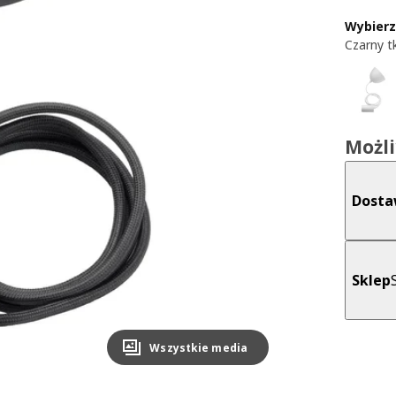
Wybierz
Czarny t
Możl
Dost
Sklep
Wszystkie media