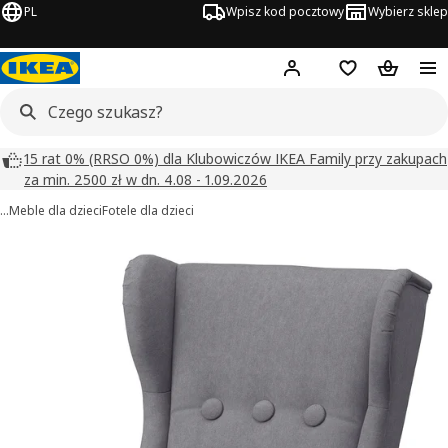
PL
Wpisz kod pocztowy
Wybierz sklep
Hej!
Zaloguj się
Lista zakupowa
Koszyk
15 rat 0% (RRSO 0%) dla Klubowiczów IKEA Family przy zakupach
za min. 2500 zł w dn. 4.08 - 1.09.2026
…
Meble dla dzieci
Fotele dla dzieci
STRANDMON obrazy
zdjęcia