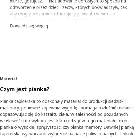
biurze, gotujesz... - Naśladowanie dorosłych to sposób na
odtworzenie przez dzieci rzeczy, których doświadczyły, tak
aby mogły zrozumieć otaczający je świat i w nim się
odnaleźć - mówi Barbie Clarke, psycholog dziecięcy, która
Dowiedz się więcej
badała dzieci i ich rozwój. Mając to na uwadze,
zastanawialiśmy się, który fotel mogłyby dzieci docenić,
gdyby dostosować jego rozmiar.
Dostosowany do dziecięcej budowy ciała
Wybór padł na fotel uszak STRANDMON. - Jest
ponadczasowy i przytulny, ma otulający kształt, jakby
siedziało się w bezpiecznym uścisku - wyjaśnia Nicolas
Materiał
Cortolezzi, który był członkiem zespołu pracującego nad
Czym jest pianka?
rozwojem produktu. - Dzieci nie mają takich samych
proporcji ciała jak dorośli i nie siedzą tak jak my. Wiercą się
Pianka tapicerska to doskonały materiał do produkcji siedzisk i
i lubią trzymać nogi w górze, dlatego zrobiliśmy trwale
materacy, ponieważ zapewnia wygodę i pomaga rozluźnić mięśnie,
przymocowane siedzisko zamiast luźnej poduszki. Zespół
dopasowując się do kształtu ciała. W zależności od pożądanych
pracował nad stabilnością, aby fotel był bezpieczny.
właściwości do wyboru jest kilka rodzajów tego materiału, m.in.
Między innymi nóżki zostały ustawione inaczej, aby środek
pianka o wysokiej sprężystości czy pianka memory. Dawniej piankę
ciężkości dopasowany był do sposobu, w jaki dzieci
tapicerską wytwarzano wyłącznie na bazie paliw kopalnych. Jednak
korzystają z fotela. A jeżeli chodzi o tkaninę - wiemy, że