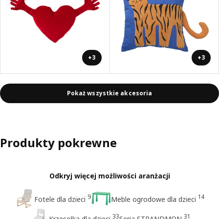
+3
+3
Pokaż wszystkie akcesoria
Produkty pokrewne
Odkryj więcej możliwości aranżacji
9
14
Fotele dla dzieci
Meble ogrodowe dla dzieci
33
31
Krzesełka dla dzieci
Seria STRANDMON