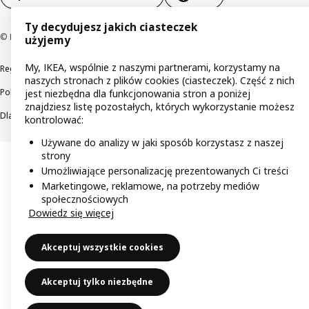
Ty decydujesz jakich ciasteczek
© Inter IKEA Systems B.V 1999-2026
użyjemy
My, IKEA, wspólnie z naszymi partnerami, korzystamy na
Regulaminy
Polityka prywatności
Wycofane produkty
naszych stronach z plików cookies (ciasteczek). Część z nich
Polityka odpowiedzialnego ujawniania informacji
jest niezbędna dla funkcjonowania stron a poniżej
znajdziesz listę pozostałych, których wykorzystanie możesz
Dla akcjonariuszy IKEA Distribution
kontrolować:
Używane do analizy w jaki sposób korzystasz z naszej
strony
Umożliwiające personalizację prezentowanych Ci treści
Marketingowe, reklamowe, na potrzeby mediów
społecznościowych
Dowiedz się więcej
Akceptuj wszystkie cookies
Akceptuj tylko niezbędne