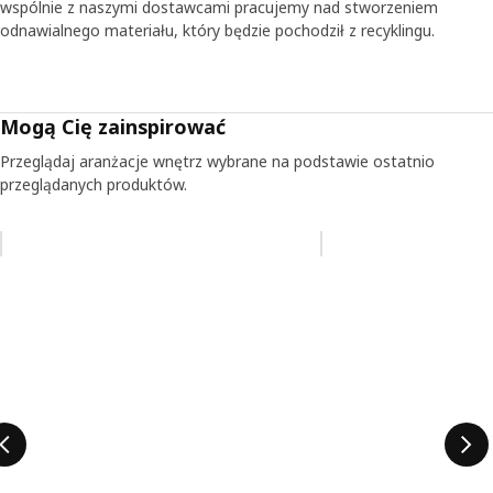
wspólnie z naszymi dostawcami pracujemy nad stworzeniem
niezbędna jest trwałość, kiedy fotel czasami jest
odnawialnego materiału, który będzie pochodził z recyklingu.
wykorzystywany jako bezludna wyspa lub najwyższy szczyt
świata.
Aby dzieci czuły się akceptowane
Mogą Cię zainspirować
Przede wszystkim chodzi o to, aby dzieci były
Przeglądaj aranżacje wnętrz wybrane na podstawie ostatnio
akceptowane i traktowane poważnie. - Jeżeli dziecki będą
przeglądanych produktów.
mogły siedzieć na fotelu dopasowanym do swojego
rozmiaru, poczują się bardziej zaangażowane - mówi
Barbie. - To naprawdę jest dla nich istotne.
Pomiń aukcję na liście