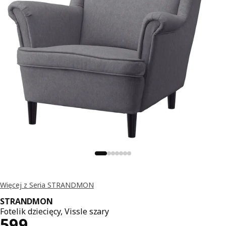
Więcej z Seria STRANDMON
STRANDMON
Fotelik dziecięcy, Vissle szary
Cena 599,-
599