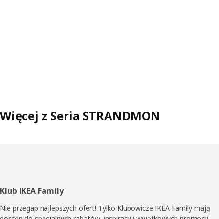
Więcej z Seria STRANDMON
Stopka
Klub IKEA Family
Nie przegap najlepszych ofert! Tylko Klubowicze IKEA Family mają
dostęp do specjalnych rabatów, inspiracji i wyjątkowych promocji.