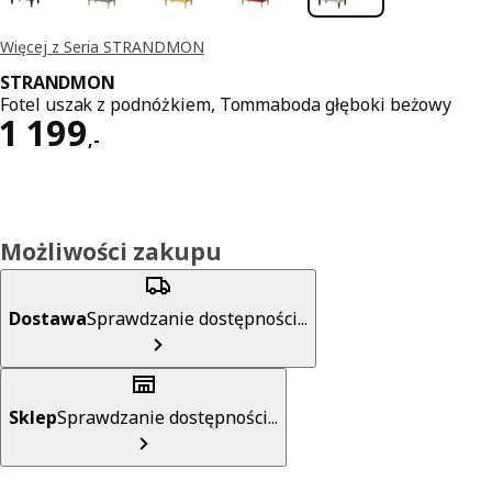
Więcej z Seria STRANDMON
STRANDMON
Fotel uszak z podnóżkiem, Tommaboda głęboki beżowy
Cena 1199,-
1 199
,
-
Możliwości zakupu
Dostawa
Sprawdzanie dostępności...
Sklep
Sprawdzanie dostępności...