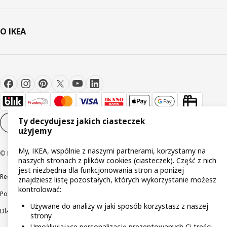
O IKEA
Ty decydujesz jakich ciasteczek
Ustawienia plików cookie
PL
użyjemy
My, IKEA, wspólnie z naszymi partnerami, korzystamy na
© Inter IKEA Systems B.V 1999-2026
naszych stronach z plików cookies (ciasteczek). Część z nich
jest niezbędna dla funkcjonowania stron a poniżej
Regulaminy
Polityka prywatności
Wycofane produkty
znajdziesz listę pozostałych, których wykorzystanie możesz
kontrolować:
Polityka odpowiedzialnego ujawniania informacji
Używane do analizy w jaki sposób korzystasz z naszej
Dla akcjonariuszy IKEA Distribution
strony
Umożliwiające personalizację prezentowanych Ci treści