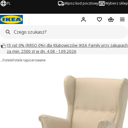
PL
Wpisz kod pocztowy
Wybierz sklep
Hej!
Zaloguj się
Lista zakupowa
Koszyk
15 rat 0% (RRSO 0%) dla Klubowiczów IKEA Family przy zakupach
za min. 2500 zł w dn. 4.08 - 1.09.2026
…
Fotele
Fotele tapicerowane
 STRANDMON obrazy
zdjęcia