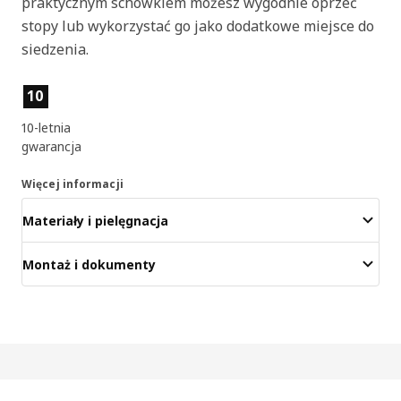
praktycznym schowkiem możesz wygodnie oprzeć
stopy lub wykorzystać go jako dodatkowe miejsce do
siedzenia.
Cechy produktu
10
10-letnia
gwarancja
Więcej informacji
Materiały i pielęgnacja
Montaż i dokumenty