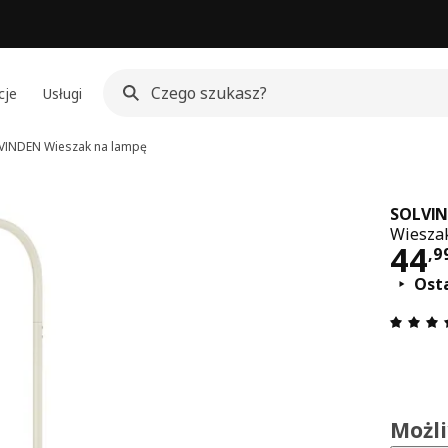
cje
Usługi
VINDEN
Wieszak na lampę
SOLVI
Wiesza
Cen
44
,
9
Osta
Możl