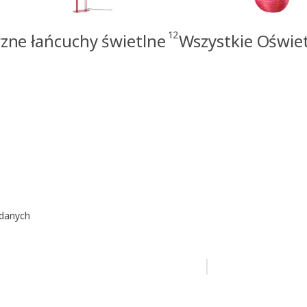
12
zne łańcuchy świetlne
Wszystkie Oświe
ądanych