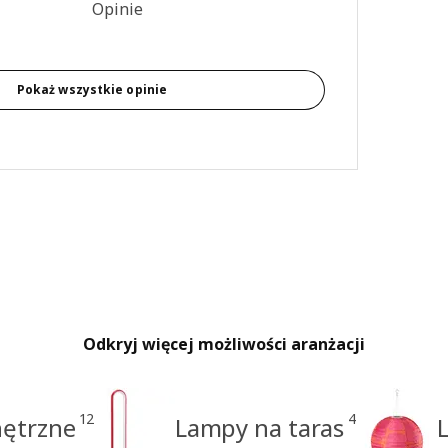
4.5 na 5 gwiazdki. Recenzje ogółem: 2
Opinie
Pokaż wszystkie opinie
Odkryj więcej możliwości aranżacji
12
4
nętrzne
Lampy na taras