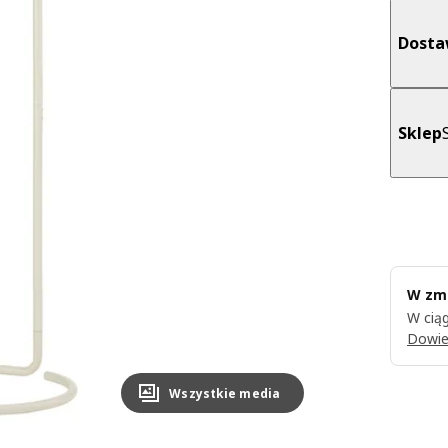
Dost
Sklep
W zmi
W ciąg
Dowie
Wszystkie media