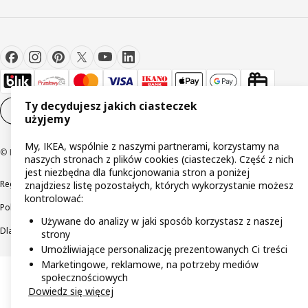
Ty decydujesz jakich ciasteczek
Ustawienia plików cookie
PL
użyjemy
My, IKEA, wspólnie z naszymi partnerami, korzystamy na
© Inter IKEA Systems B.V 1999-2026
naszych stronach z plików cookies (ciasteczek). Część z nich
jest niezbędna dla funkcjonowania stron a poniżej
Regulaminy
Polityka prywatności
Wycofane produkty
znajdziesz listę pozostałych, których wykorzystanie możesz
kontrolować:
Polityka odpowiedzialnego ujawniania informacji
Używane do analizy w jaki sposób korzystasz z naszej
Dla akcjonariuszy IKEA Distribution
strony
Umożliwiające personalizację prezentowanych Ci treści
Marketingowe, reklamowe, na potrzeby mediów
społecznościowych
Dowiedz się więcej