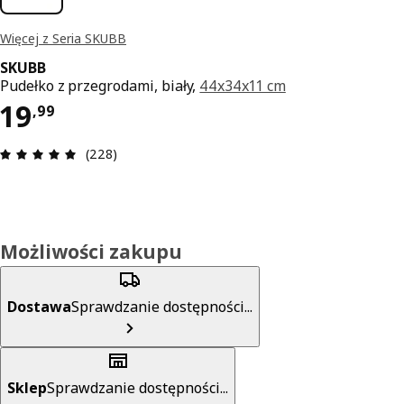
Więcej z Seria SKUBB
SKUBB
Pudełko z przegrodami, biały,
44x34x11 cm
Cena 19,99
19
,
99
Opinia: 4.9 na 5 gwiazdki. Recenzje ogółem: 228
(228)
Możliwości zakupu
Dostawa
Sprawdzanie dostępności...
Sklep
Sprawdzanie dostępności...