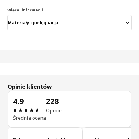
Więcej informacji
Materiały i pielęgnacja
Opinie klientów
4.9
228
Opinia: 4.9 na 5 gwiazdki. Recenzje ogółem: 228
Opinie
Średnia ocena
Pomiń opinie klientów