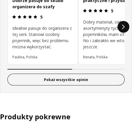
Dobrze pasuje do skubb
praktyczne i przydatn
organizera do szafy
Opinia: 5 na
5
Opinia: 5 na 5 gwiazdki.
5
Dobry materiał, ciekawe
Idealnie pasuje do organizera z
asortymenyty tych
tej serii. Stanowi osobny
pojemników, mam ich sp
pojemnik, więc bez problemu
No i zabrakło we wtorek 
można wykorzystać.
jeszcze.
Paulina, Polska
Renata, Polska
Pokaż wszystkie opinie
Produkty pokrewne