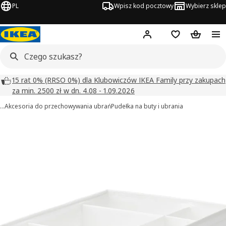
PL
Wpisz kod pocztowy
Wybierz sklep
Hej!
Zaloguj się
Lista zakupowa
Koszyk
15 rat 0% (RRSO 0%) dla Klubowiczów IKEA Family przy zakupach
za min. 2500 zł w dn. 4.08 - 1.09.2026
…
Akcesoria do przechowywania ubrań
Pudełka na buty i ubrania
SKUBB obrazy
zdjęcia