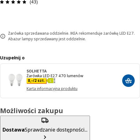
Opinia: 4.8 na 5 gwiazdki. Recenzje ogółem: 43
(43)
Żarówka sprzedawana oddzielnie. IKEA rekomenduje żarówkę LED E27.
Abażur lampy sprzedawany jest oddzielnie.
Uzupełnij o
SOLHETTA
Żarówka LED E27 470 lumenów
Cena 8,-/2 szt.
8
,
-
/2 szt.
Dodaj
Karta informacyjna produktu
Możliwości zakupu
Dostawa
Sprawdzanie dostępności...