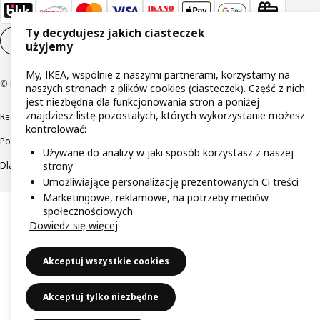
Ty decydujesz jakich ciasteczek
Ustawienia plików cookie
PL
użyjemy
My, IKEA, wspólnie z naszymi partnerami, korzystamy na
© Inter IKEA Systems B.V 1999-2026
naszych stronach z plików cookies (ciasteczek). Część z nich
jest niezbędna dla funkcjonowania stron a poniżej
znajdziesz listę pozostałych, których wykorzystanie możesz
Regulaminy
Polityka prywatności
Wycofane produkty
kontrolować:
Polityka odpowiedzialnego ujawniania informacji
Używane do analizy w jaki sposób korzystasz z naszej
Dla akcjonariuszy IKEA Distribution
strony
Umożliwiające personalizację prezentowanych Ci treści
Marketingowe, reklamowe, na potrzeby mediów
społecznościowych
Dowiedz się więcej
Akceptuj wszystkie cookies
Akceptuj tylko niezbędne