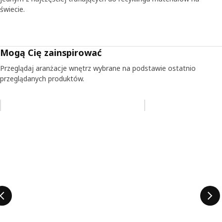
świecie.
Mogą Cię zainspirować
Przeglądaj aranżacje wnętrz wybrane na podstawie ostatnio
przeglądanych produktów.
Pomiń aukcję na liście