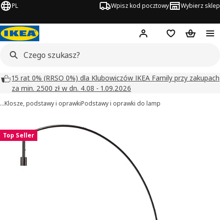
PL
Wpisz kod pocztowy
Wybierz sklep
Hej!
Zaloguj się
Lista zakupowa
Koszyk
15 rat 0% (RRSO 0%) dla Klubowiczów IKEA Family przy zakupach
za min. 2500 zł w dn. 4.08 - 1.09.2026
…
Klosze, podstawy i oprawki
Podstawy i oprawki do lamp
SKAFTET obrazy
zdjęcia
Top Seller