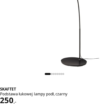
SKAFTET
Podstawa łukowej lampy podł, czarny
Cena 250,-
250
,
-