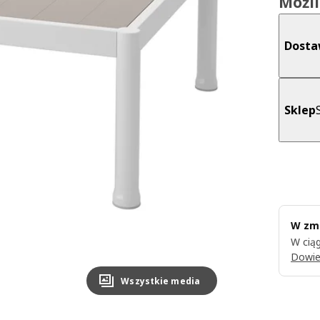
Możl
Dost
Sklep
W zmi
W ciąg
Dowie
Wszystkie media