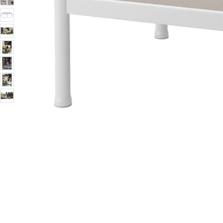
Image zoomed out, normal view