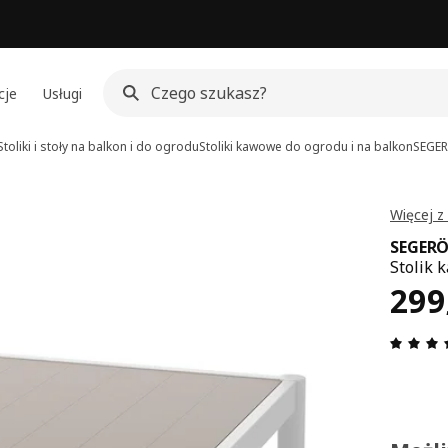
cje
Usługi
Stoliki i stoły na balkon i do ogrodu
Stoliki kawowe do ogrodu i na balkon
SEGE
Więcej z
SEGER
Stolik 
Cen
299