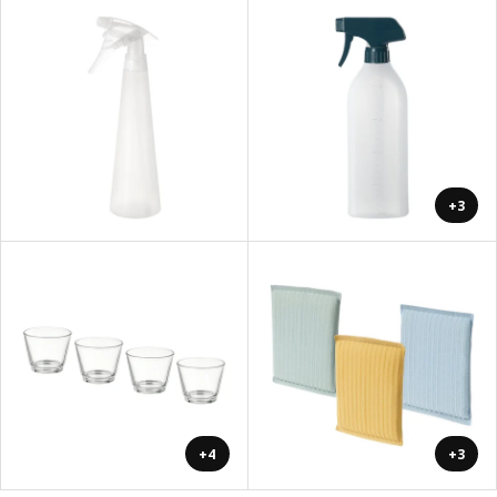
+3
+4
+3