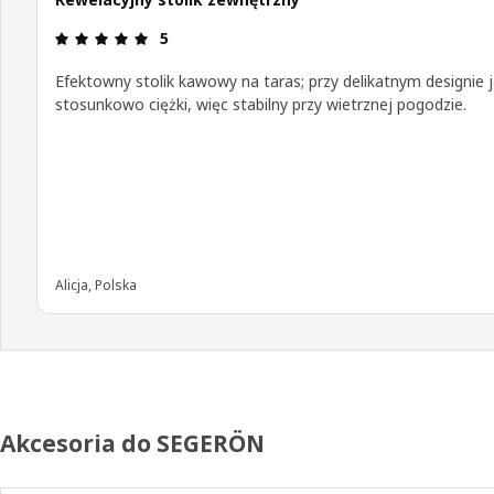
Opinia: 5 na 5 gwiazdki.
5
Efektowny stolik kawowy na taras; przy delikatnym designie 
stosunkowo ciężki, więc stabilny przy wietrznej pogodzie.
Alicja, Polska
Akcesoria do SEGERÖN