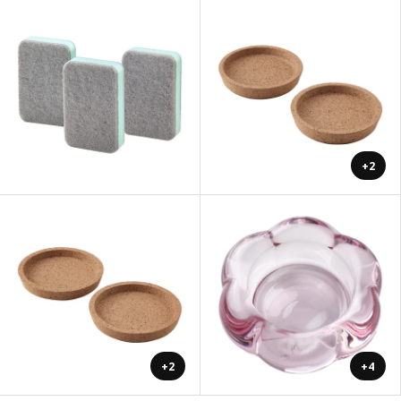
+2
+2
+4