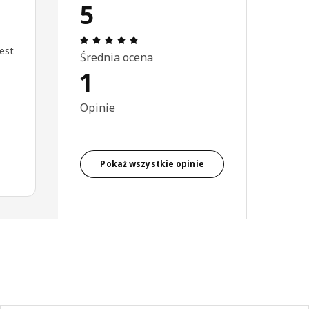
5
Opinia: 5 na 5 gwiazdki. Recenzje ogó
jest
Średnia ocena
1
Opinie
Pokaż wszystkie opinie