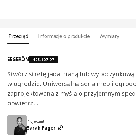
Przegląd
Informacje o produkcie
Wymiary
SEGERÖN
405.107.97
Stwórz strefę jadalnianą lub wypoczynkową n
w ogrodzie. Uniwersalna seria mebli ogrod
zaprojektowana z myślą o przyjemnym spęd
powietrzu.
Projektant
Sarah Fager