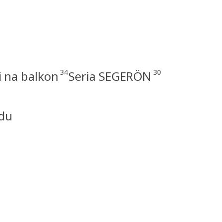
34
30
i na balkon
Seria SEGERÖN
odu