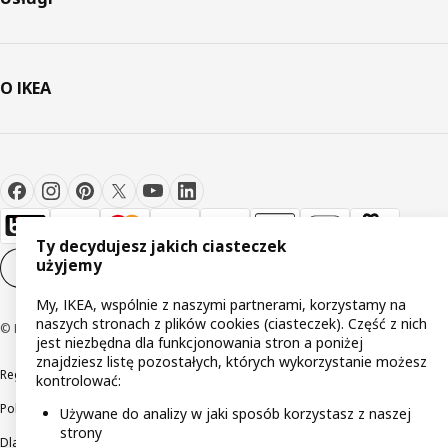
O IKEA
Ty decydujesz jakich ciasteczek
użyjemy
Ustawienia plików cookie
PL
My, IKEA, wspólnie z naszymi partnerami, korzystamy na
naszych stronach z plików cookies (ciasteczek). Część z nich
© Inter IKEA Systems B.V 1999-2026
jest niezbędna dla funkcjonowania stron a poniżej
znajdziesz listę pozostałych, których wykorzystanie możesz
Regulaminy
Polityka prywatności
Wycofane produkty
kontrolować:
Polityka odpowiedzialnego ujawniania informacji
Używane do analizy w jaki sposób korzystasz z naszej
strony
Dla akcjonariuszy IKEA Distribution