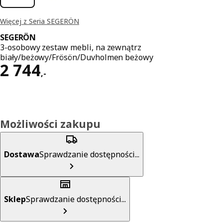
Więcej z Seria SEGERÖN
SEGERÖN
3-osobowy zestaw mebli, na zewnątrz
biały/beżowy/Frösön/Duvholmen beżowy
Cena 2744,-
2 744
,
-
Możliwości zakupu
Dostawa
Sprawdzanie dostępności...
Sklep
Sprawdzanie dostępności...