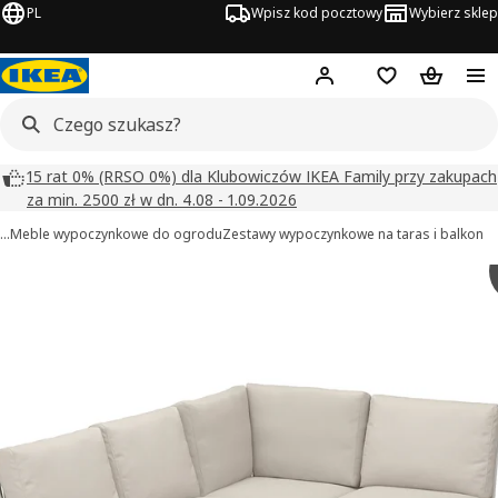
PL
Wpisz kod pocztowy
Wybierz sklep
Hej!
Zaloguj się
Lista zakupowa
Koszyk
15 rat 0% (RRSO 0%) dla Klubowiczów IKEA Family przy zakupach
za min. 2500 zł w dn. 4.08 - 1.09.2026
…
Meble wypoczynkowe do ogrodu
Zestawy wypoczynkowe na taras i balkon
SEGERÖN obrazy
zdjęcia