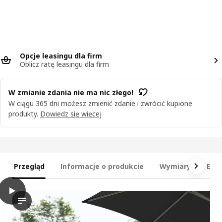
Opcje leasingu dla firm
Oblicz ratę leasingu dla firm
W zmianie zdania nie ma nic złego!
W ciągu 365 dni możesz zmienić zdanie i zwrócić kupione
produkty.
Dowiedz się więcej
Przegląd
Informacje o produkcie
Wymiary
Ele
play
SEGERÖN 3-osobowy zestaw mebli, na zewnątrz biały/beżowy/
Film prezentuje 3-osobowy zestaw do rozmowy, a konkretnie k