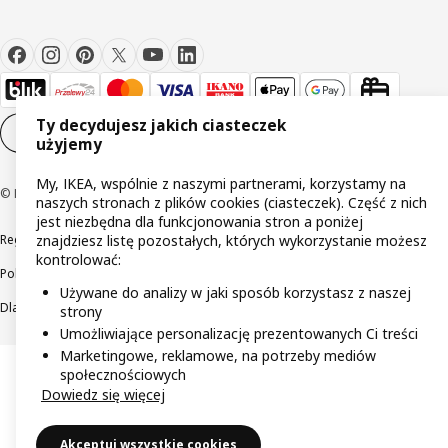
Ty decydujesz jakich ciasteczek
Ustawienia plików cookie
PL
użyjemy
My, IKEA, wspólnie z naszymi partnerami, korzystamy na
© Inter IKEA Systems B.V 1999-2026
naszych stronach z plików cookies (ciasteczek). Część z nich
jest niezbędna dla funkcjonowania stron a poniżej
Regulaminy
Polityka prywatności
Wycofane produkty
znajdziesz listę pozostałych, których wykorzystanie możesz
kontrolować:
Polityka odpowiedzialnego ujawniania informacji
Używane do analizy w jaki sposób korzystasz z naszej
Dla akcjonariuszy IKEA Distribution
strony
Umożliwiające personalizację prezentowanych Ci treści
Marketingowe, reklamowe, na potrzeby mediów
społecznościowych
Dowiedz się więcej
Akceptuj wszystkie cookies