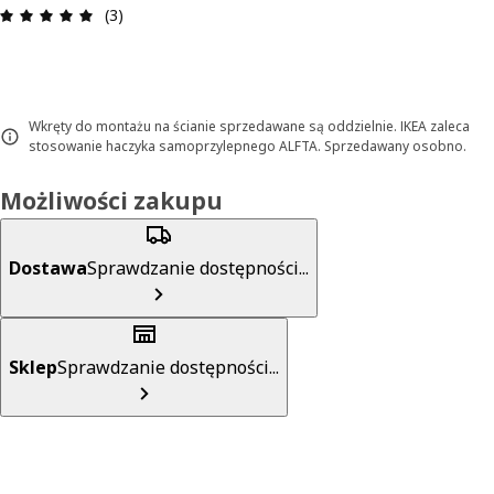
Opinia: 5 na 5 gwiazdki. Recenzje ogółem: 3
(3)
Wkręty do montażu na ścianie sprzedawane są oddzielnie. IKEA zaleca
stosowanie haczyka samoprzylepnego ALFTA. Sprzedawany osobno.
Możliwości zakupu
Dostawa
Sprawdzanie dostępności...
Sklep
Sprawdzanie dostępności...