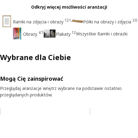
Odkryj więcej możliwości aranżacji
121
20
Ramki na zdjęcia i obrazy
Półki na obrazy i zdjęcia
47
12
Wszystkie Ramki i obrazki
Obrazy
Plakaty
Wybrane dla Ciebie
Mogą Cię zainspirować
Przeglądaj aranżacje wnętrz wybrane na podstawie ostatnio
przeglądanych produktów.
Pomiń aukcję na liście