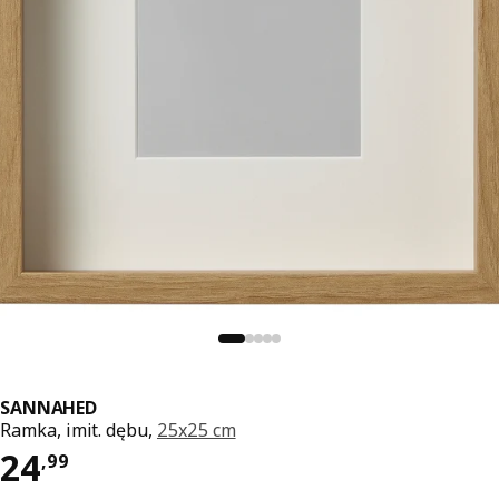
SANNAHED
Ramka, imit. dębu,
25x25 cm
Cena 24,99
24
,
99