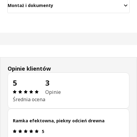
Montaż i dokumenty
Opinie klientów
5
3
Opinia: 5 na 5 gwiazdki. Recenzje ogółem: 3
Opinie
Średnia ocena
Ramka efektowna, piekny odcień drewna
Opinia: 5 na 5 gwiazdki.
5