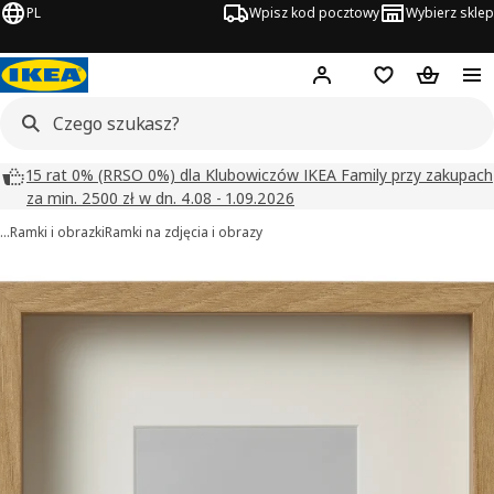
PL
Wpisz kod pocztowy
Wybierz sklep
Hej!
Zaloguj się
Lista zakupowa
Koszyk
15 rat 0% (RRSO 0%) dla Klubowiczów IKEA Family przy zakupach
za min. 2500 zł w dn. 4.08 - 1.09.2026
…
Ramki i obrazki
Ramki na zdjęcia i obrazy
SANNAHED obrazy
zdjęcia