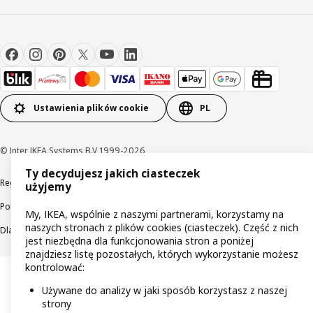
Ustawienia plików cookie
PL
© Inter IKEA Systems B.V 1999-2026
Ty decydujesz jakich ciasteczek
Regulaminy
Polityka prywatności
Wycofane produkty
użyjemy
Polityka odpowiedzialnego ujawniania informacji
My, IKEA, wspólnie z naszymi partnerami, korzystamy na
naszych stronach z plików cookies (ciasteczek). Część z nich
Dla akcjonariuszy IKEA Distribution
jest niezbędna dla funkcjonowania stron a poniżej
znajdziesz listę pozostałych, których wykorzystanie możesz
kontrolować:
Używane do analizy w jaki sposób korzystasz z naszej
strony