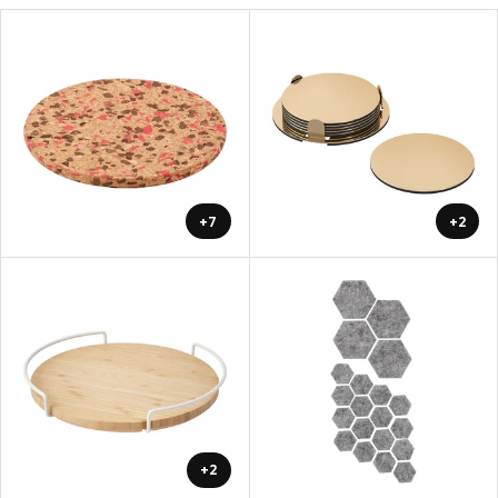
+7
+2
+2