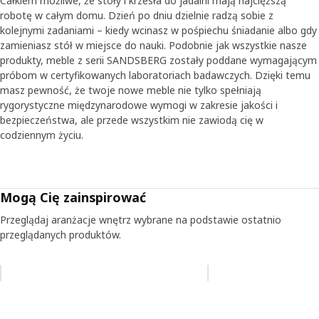
Całkiem możliwe, że stoły i krzesła do jadalni mają najcięższą
trwałości na przestrzeni czasu. Na przykład w jednym z
robotę w całym domu. Dzień po dniu dzielnie radzą sobie z
testów upuszcza się stół z wysokości kilku centymetrów,
kolejnymi zadaniami – kiedy wcinasz w pośpiechu śniadanie albo gdy
aby symulować upuszczenie go podczas remontu lub
zamieniasz stół w miejsce do nauki. Podobnie jak wszystkie nasze
przeprowadzki.
produkty, meble z serii SANDSBERG zostały poddane wymagającym
próbom w certyfikowanych laboratoriach badawczych. Dzięki temu
Odpowiednia jakość dla różnej budowy ciała
masz pewność, że twoje nowe meble nie tylko spełniają
Już na samym początku rozwoju produktu zawsze
rygorystyczne międzynarodowe wymogi w zakresie jakości i
kładziemy nacisk na jakość i bezpieczeństwo. - Robiąc
bezpieczeństwa, ale przede wszystkim nie zawiodą cię w
nasze szkice już z doświadczenia wiemy, jakie powinny być
codziennym życiu.
wymiary nóg krzesła. Możemy też w różnych programach
komputerowych symulować różne obciążenia, na jakie
narażone jest krzesło - opowiada Magnus i mówi, że
nawet gdy wydaje nam się, że siedzimy na krześle
Mogą Cię zainspirować
całkowicie nieruchomo, to faktycznie poruszamy się i
Przeglądaj aranżacje wnętrz wybrane na podstawie ostatnio
zmieniamy obciążenie. - W pracach rozwojowych musimy
przeglądanych produktów.
wziąć pod uwagę fakt, że ludzie różnie siedzą i mają różną
budowę ciała. Stosunkowo cienkie oparcie krzesła
SANDSBERG zostało opracowane tak, aby zapewnić
Pomiń aukcję na liście
elastyczność i wygodne podparcie dla każdych pleców – i
radzić sobie z codziennym życiem w Waszych domach.