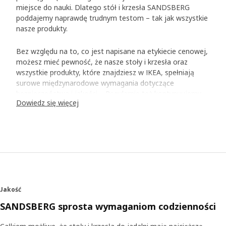
miejsce do nauki. Dlatego stół i krzesła SANDSBERG
poddajemy naprawdę trudnym testom – tak jak wszystkie
nasze produkty.
Bez względu na to, co jest napisane na etykiecie cenowej,
możesz mieć pewność, że nasze stoły i krzesła oraz
wszystkie produkty, które znajdziesz w IKEA, spełniają
surowe międzynarodowe wymagania dotyczące
bezpieczeństwa i jakości. - Regularnie też kontynuujemy
Dowiedz się więcej
testy, dopóki produkt jest dostępny w naszym
asortymencie - mówi Magnus Wernersson, jeden z
naszych projektantów produktu, który brał udział w
pracach nad meblami SANDSBERG.
Symulacja eksploatacji
IKEA korzysta z certyfikowanych laboratoriów testowych,
co oznacza, że wszystkie testy są przeprowadzane
Jakość
zgodnie z międzynarodowymi standardami. - Wszystkie
SANDSBERG sprosta wymaganiom codzienności
nasze stoły przechodzą testy statyczne i próby
zmęczeniowe w celu sprawdzenia wytrzymałości i