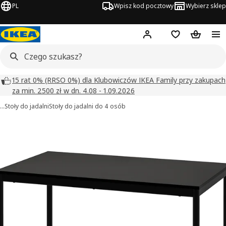
PL
Wpisz kod pocztowy
Wybierz sklep
Hej!
Zaloguj się
Lista zakupowa
Koszyk
15 rat 0% (RRSO 0%) dla Klubowiczów IKEA Family przy zakupach
za min. 2500 zł w dn. 4.08 - 1.09.2026
…
Stoły do jadalni
Stoły do jadalni do 4 osób
SANDSBERG obrazy
zdjęcia