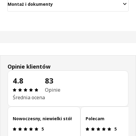
Montaż i dokumenty
Opinie klientów
4.8
83
Opinia: 4.8 na 5 gwiazdki. Recenzje ogółem: 83
Opinie
Średnia ocena
Pomiń opinie klientów
Nowoczesny, niewielki stół
Polecam
Opinia: 5 na 5 gwiazdki.
Opinia: 5 na
5
5