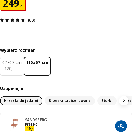
Cena 249,-
249
,
-
Opinia: 4.8 na 5 gwiazdki. Recenzje ogółem: 83
(83)
Wybierz rozmiar
67x67 cm
110x67 cm
120,-
−
120
,
-
Uzupełnij o
Krzesła do jadalni
Krzesła tapicerowane
Stołki
Krze
SANDSBERG
Krzesło
Dodaj
Cena 49,-
49
,
-