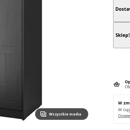
Dost
Sklep
Op
Ob
W zmi
W ciąg
Wszystkie media
Dowie