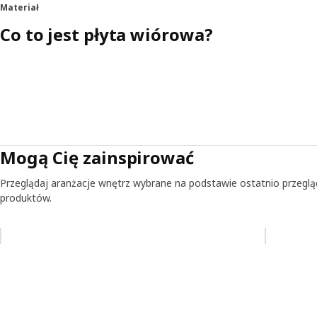
Materiał
Co to jest płyta wiórowa?
Mogą Cię zainspirować
Przeglądaj aranżacje wnętrz wybrane na podstawie ostatnio przegl
produktów.
Pomiń aukcję na liście