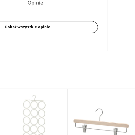
4.9 na 5 gwiazdki. Recenzje ogółem: 27
Opinie
Pokaż wszystkie opinie