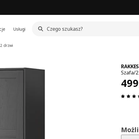
cje
Usługi
2 drzwi
RAKKE
Szafa/2
Cen
499
Możl