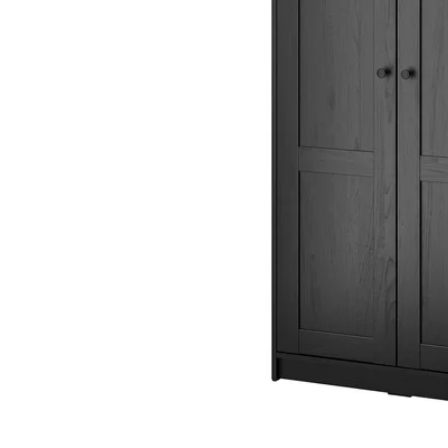
Image zoomed out, normal view