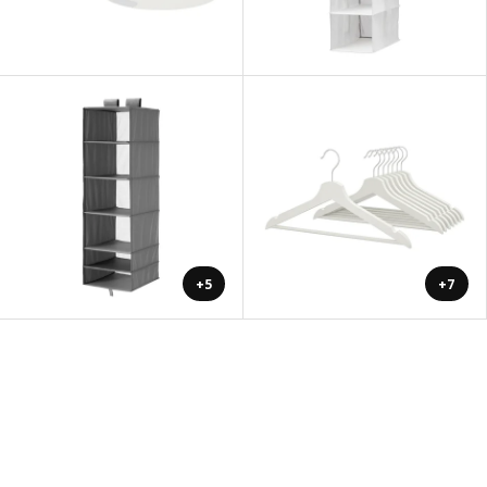
+5
+7