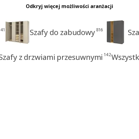
Odkryj więcej możliwości aranżacji
41
816
Szafy do zabudowy
Sza
142
Szafy z drzwiami przesuwnymi
Wszystk