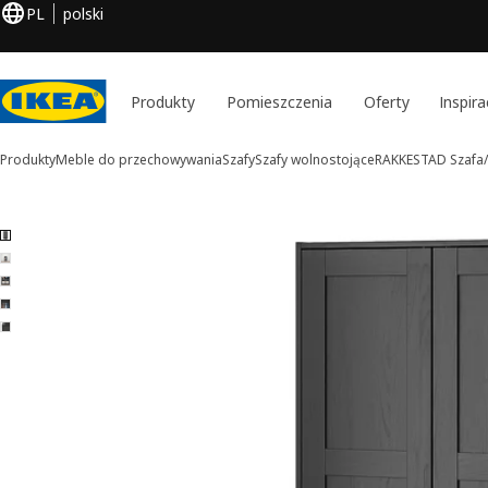
PL
polski
Produkty
Pomieszczenia
Oferty
Inspira
Produkty
Meble do przechowywania
Szafy
Szafy wolnostojące
RAKKESTAD
Szafa/
5 RAKKESTAD obrazy
iń zdjęcia