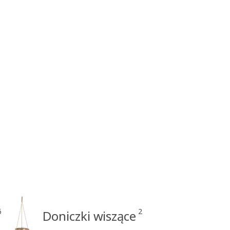
6
2
Doniczki wiszące