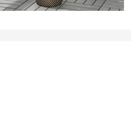
gółem: 71