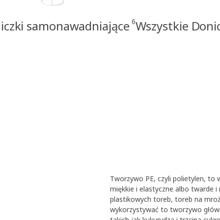
6
iczki samonawadniające
Wszystkie Donic
Tworzywo PE, czyli polietylen, t
miękkie i elastyczne albo twarde 
plastikowych toreb, toreb na mroż
wykorzystywać to tworzywo główn
takich jak kukurydza i trzcina cukr