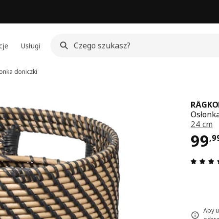
cje
Usługi
onka doniczki
RÅGKO
Osłonka
24 cm
Cen
99
,
9
Aby u