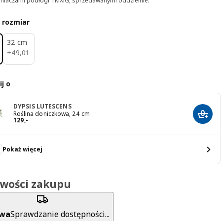
niaczami podłogi TRIXIG, sprzedawanymi oddzielnie.
 rozmiar
32 cm
49,01
+
49
,
01
j o
DYPSIS LUTESCENS
Roślina doniczkowa, 24 cm
Dodaj
Cena 129,-
129
,
-
Pokaż więcej
iwości zakupu
awa
Sprawdzanie dostępności...