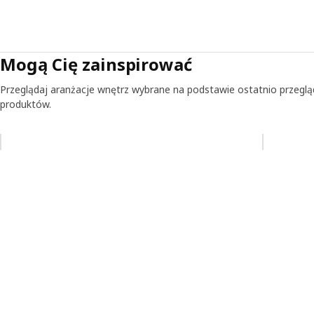
Mogą Cię zainspirować
Przeglądaj aranżacje wnętrz wybrane na podstawie ostatnio przegl
produktów.
Pomiń aukcję na liście