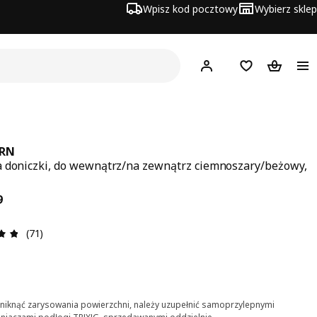
Wpisz kod pocztowy
Wybierz sklep
Hej!
Zaloguj się
Lista zakupowa
Koszyk
RN
 doniczki, do wewnątrz/na zewnątrz ciemnoszary/beżowy,
a 99,99
9
Opinia: 4.8 na 5 gwiazdki. Recenzje ogółem: 71
(71)
niknąć zarysowania powierzchni, należy uzupełnić samoprzylepnymi