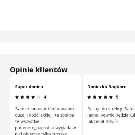
Opinie klientów
Pomiń opinie klientów
Super donica
Doniczka Ragkorn
Opinia: 4 na 5 gwiazdki.
Opinia: 5 n
4
5
Bardzo ładna,potrzebowałam
Pasuje do strelicji. Bard
dużej i dość lekkiej i ta spełnia
ładna, pewnie będzie ku
te wszystkie
jak regał Billy🙂
parametry,paprotka wygląda w
niej obłędnie,tylko troszkę