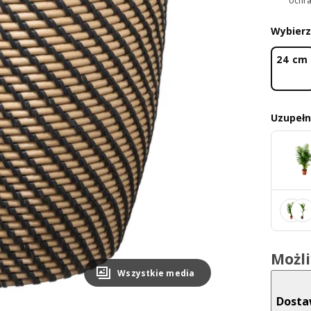
ochra
Wybierz
24 cm
Uzupełni
Możl
Wszystkie media
Dost