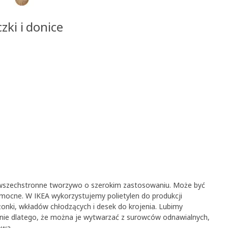
zki i donice
o wszechstronne tworzywo o szerokim zastosowaniu. Może być
i mocne. W IKEA wykorzystujemy polietylen do produkcji
onki, wkładów chłodzących i desek do krojenia. Lubimy
ie dlatego, że można je wytwarzać z surowców odnawialnych,
owa.