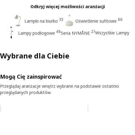
Odkryj więcej możliwości aranżacji
33
86
Lampki na biurko
Oświetlenie sufitowe
48
21
Wszystkie Lampy
Lampy podłogowe
Seria NYMÅNE
Wybrane dla Ciebie
Mogą Cię zainspirować
Przeglądaj aranżacje wnętrz wybrane na podstawie ostatnio
przeglądanych produktów.
Pomiń aukcję na liście