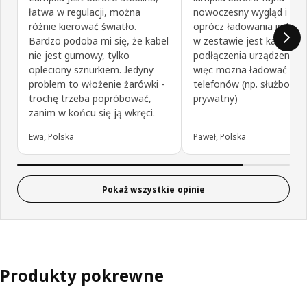
łatwa w regulacji, można
nowoczesny wygląd i funk
różnie kierować światło.
oprócz ładowania indukc
Bardzo podoba mi się, że kabel
w zestawie jest kabel do
nie jest gumowy, tylko
podłączenia urządzenia p
opleciony sznurkiem. Jedyny
więc mozna ładować kilk
problem to włożenie żarówki -
telefonów (np. służbowy i
trochę trzeba popróbować,
prywatny)
zanim w końcu się ją wkręci.
Ewa, Polska
Paweł, Polska
Pokaż wszystkie opinie
Produkty pokrewne