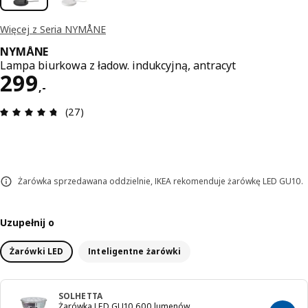
Więcej z Seria NYMÅNE
NYMÅNE
Lampa biurkowa z ładow. indukcyjną, antracyt
Cena 299,-
299
,
-
Opinia: 4.7 na 5 gwiazdki. Recenzje ogółem: 27
(27)
Żarówka sprzedawana oddzielnie, IKEA rekomenduje żarówkę LED GU10.
Uzupełnij o
Żarówki LED
Inteligentne żarówki
SOLHETTA
Żarówka LED GU10 600 lumenów