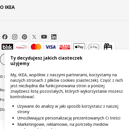
O IKEA
Ty decydujesz jakich ciasteczek
Ustawienia plików cookie
PL
użyjemy
My, IKEA, wspólnie z naszymi partnerami, korzystamy na
© Inter IKEA Systems B.V 1999-2026
naszych stronach z plików cookies (ciasteczek). Część z nich
jest niezbędna dla funkcjonowania stron a poniżej
Regulaminy
Polityka prywatności
Wycofane produkty
znajdziesz listę pozostałych, których wykorzystanie możesz
kontrolować:
Polityka odpowiedzialnego ujawniania informacji
Używane do analizy w jaki sposób korzystasz z naszej
Dla akcjonariuszy IKEA Distribution
strony
Umożliwiające personalizację prezentowanych Ci treści
Marketingowe, reklamowe, na potrzeby mediów