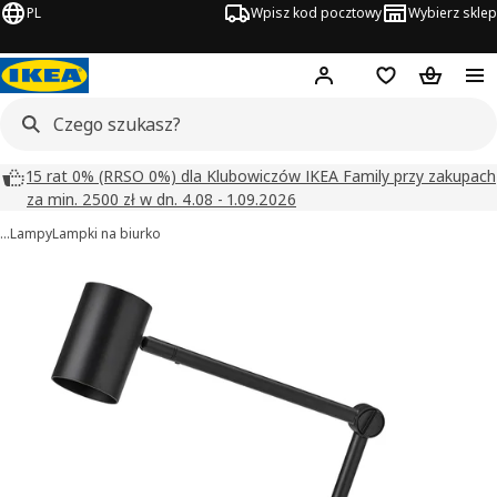
PL
Wpisz kod pocztowy
Wybierz sklep
Hej!
Zaloguj się
Lista zakupowa
Koszyk
15 rat 0% (RRSO 0%) dla Klubowiczów IKEA Family przy zakupach
za min. 2500 zł w dn. 4.08 - 1.09.2026
…
Lampy
Lampki na biurko
NYMÅNE obrazy
zdjęcia