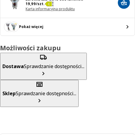
Cena 19,99/szt.
19
,
99
/szt.
Dodaj
Karta informacyjna produktu
Pokaż więcej
Możliwości zakupu
Dostawa
Sprawdzanie dostępności...
Sklep
Sprawdzanie dostępności...