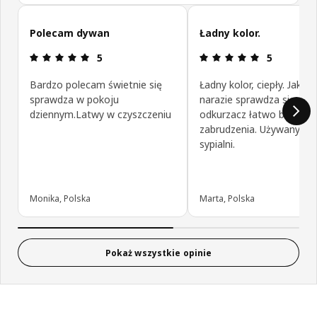
Pomiń opinie klientów
Polecam dywan
Ładny kolor.
Opinia: 5 na 5 gwiazdki.
Opinia: 5 na
5
5
Bardzo polecam świetnie się
Ładny kolor, ciepły. Jakość
sprawdza w pokoju
narazie sprawdza się dob
dziennym.Latwy w czyszczeniu
odkurzacz łatwo biera z 
zabrudzenia. Używany w
sypialni.
Monika, Polska
Marta, Polska
Pokaż wszystkie opinie