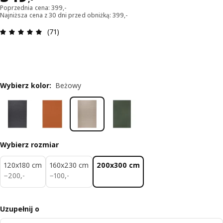
Poprzednia cena: 399,-
Najniższa cena z 30 dni przed obniżką: 399,-
Opinia: 4.9 na 5 gwiazdki. Recenzje ogółem: 71
(71)
Wybierz kolor
:
Beżowy
Wybierz rozmiar
120x180 cm
160x230 cm
200x300 cm
200,-
100,-
−
200
,
-
−
100
,
-
Uzupełnij o