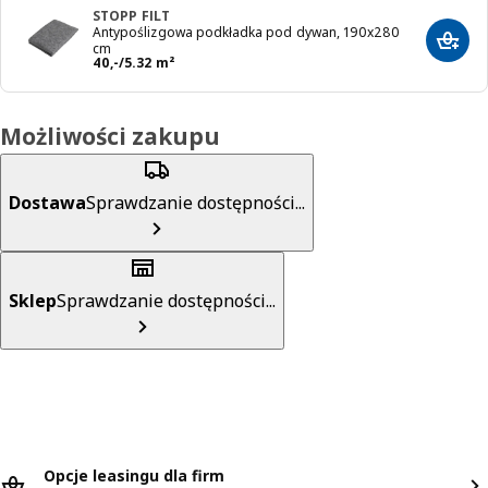
STOPP FILT
Antypoślizgowa podkładka pod dywan, 190x280
Dodaj
cm
Cena 40,-/5.32 m²
40
,
-
/5.32 m²
Możliwości zakupu
Dostawa
Sprawdzanie dostępności...
Sklep
Sprawdzanie dostępności...
Opcje leasingu dla firm