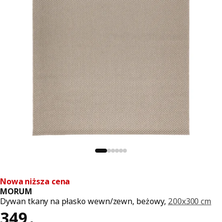
Nowa niższa cena
MORUM
Dywan tkany na płasko wewn/zewn, beżowy,
200x300 cm
Cena 349,-
349
,
-