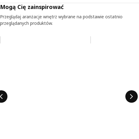
Mogą Cię zainspirować
Przeglądaj aranżacje wnętrz wybrane na podstawie ostatnio
przeglądanych produktów.
Pomiń aukcję na liście